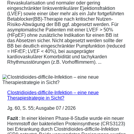
Revaskularisation und normaler oder gering
eingeschränkter linksventrikulärer Ejektionsfraktion
(LVEF) sowie einer über mehr als ein Jahr fortgeführten
Betablocker(BB)-Therapie nach kritischer Nutzen-
Risiko-Abwägung der BB ggf. abgesetzt werden. Für
asymptomatische Patienten mit einer LVEF > 50%
(HFpEF) ohne zusätzliche Indikation für einen BB ist
das Absetzen sicher. Nicht abgesetzt werden sollte der
BB bei deutlich eingeschränkter Pumpfunktion (reduced
= HFrEF; LVEF < 40%), bei ausgeprägter
kardiovaskulärer Komorbidität und tachykarden
Rhythmusstörungen (z.B. Vorhofflimmern). ...
Clostridioides-difficile-Infektion – eine neue
Therapiestrategie in Sicht?
Jg. 60, S. 55; Ausgabe 07 / 2026
Fazit
: In einer kleinen Phase-II-Studie wurde ein neuer
Hemmstoff der bakteriellen Proteinsynthese (CRS3123)
bei Erkrankung durch Clostridioides-difficile-Infektion