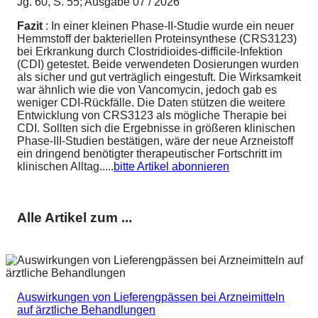
Jg. 60, S. 55; Ausgabe 07 / 2026
Fazit
: In einer kleinen Phase-II-Studie wurde ein neuer
Hemmstoff der bakteriellen Proteinsynthese (CRS3123)
bei Erkrankung durch Clostridioides-difficile-Infektion
(CDI) getestet. Beide verwendeten Dosierungen wurden
als sicher und gut verträglich eingestuft. Die Wirksamkeit
war ähnlich wie die von Vancomycin, jedoch gab es
weniger CDI-Rückfälle. Die Daten stützen die weitere
Entwicklung von CRS3123 als mögliche Therapie bei
CDI. Sollten sich die Ergebnisse in größeren klinischen
Phase-III-Studien bestätigen, wäre der neue Arzneistoff
ein dringend benötigter therapeutischer Fortschritt im
klinischen Alltag.....
bitte Artikel abonnieren
Alle Artikel zum ...
Auswirkungen von Lieferengpässen bei Arzneimitteln
auf ärztliche Behandlungen