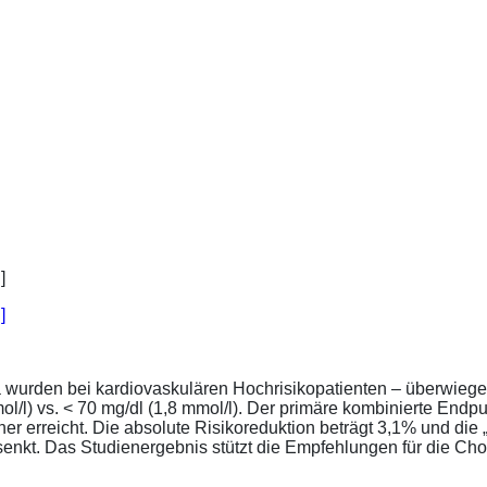
]
a wurden bei kardiovaskulären Hochrisikopatienten – überwiege
l/l) vs. < 70 mg/dl (1,8 mmol/l). Der primäre kombinierte Endp
tener erreicht. Die absolute Risikoreduktion beträgt 3,1% und 
senkt. Das Studienergebnis stützt die Empfehlungen für die Chol