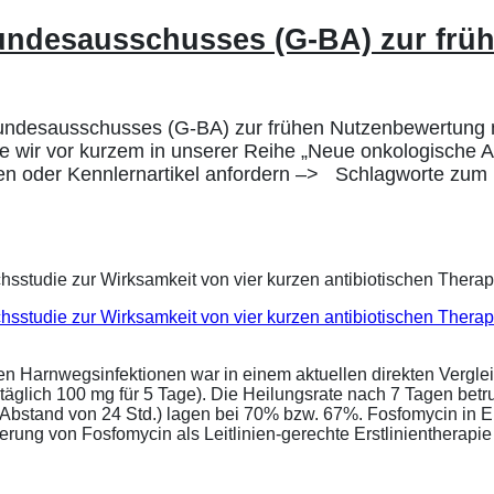
ndesausschusses (G-BA) zur früh
esausschusses (G-BA) zur frühen Nutzenbewertung n
 wir vor kurzem in unserer Reihe „Neue onkologische Arz
eren oder Kennlernartikel anfordern –> Schlagworte zum
eichsstudie zur Wirksamkeit von vier kurzen antibiotischen Ther
ren Harnwegsinfektionen war in einem aktuellen direkten Vergle
täglich 100 mg für 5 Tage). Die Heilungsrate nach 7 Tagen bet
im Abstand von 24 Std.) lagen bei 70% bzw. 67%. Fosfomycin in 
ung von Fosfomycin als Leitlinien-gerechte Erstlinientherapie .