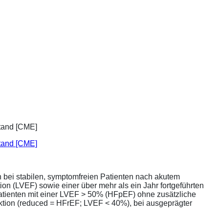
stand [CME]
bei stabilen, symptomfreien Patienten nach akutem
ion (LVEF) sowie einer über mehr als ein Jahr fortgeführten
atienten mit einer LVEF > 50% (HFpEF) ohne zusätzliche
unktion (reduced = HFrEF; LVEF < 40%), bei ausgeprägter