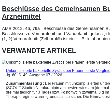
Beschlüsse des Gemeinsamen Bu
Arzneimittel
AMB 2012, 46, 79a Beschlüsse des Gemeinsamen Bund
Beschlüsse zu Vemurafenib und Vandetanib gefasst, die
(1, 2).Vemurafenib (Zelboraf®) ist ein … Bitte abonni
VERWANDTE ARTIKEL
Unkomplizierte bakterielle Zystitis bei Frauen: erste Vergl
Jg. 60, S. 49; Ausgabe 07 / 2026
Zusammenfassung
: Bei Frauen mit unkomplizierten unte
(SCOUT-Studie) Nitrofurantoin am besten wirksam (dreimal 
dreimal täglich für 3 Tage) bzw. Fosfomycin (zweimal 3 g 
Therapieregime waren grundsätzlich sicher. Die Einmaldosier