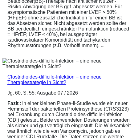
Betablocker(BB)-Therapie nach kritischer Nutzen-
Risiko-Abwägung der BB ggf. abgesetzt werden. Für
asymptomatische Patienten mit einer LVEF > 50%
(HFpEF) ohne zusätzliche Indikation für einen BB ist
das Absetzen sicher. Nicht abgesetzt werden sollte der
BB bei deutlich eingeschränkter Pumpfunktion (reduced
= HFrEF; LVEF < 40%), bei ausgeprägter
kardiovaskulärer Komorbidität und tachykarden
Rhythmusstörungen (z.B. Vorhofflimmern). ...
Clostridioides-difficile-Infektion – eine neue
Therapiestrategie in Sicht?
Jg. 60, S. 55; Ausgabe 07 / 2026
Fazit
: In einer kleinen Phase-II-Studie wurde ein neuer
Hemmstoff der bakteriellen Proteinsynthese (CRS3123)
bei Erkrankung durch Clostridioides-difficile-Infektion
(CDI) getestet. Beide verwendeten Dosierungen wurden
als sicher und gut verträglich eingestuft. Die Wirksamkeit
war ähnlich wie die von Vancomycin, jedoch gab es
weniger CDI-Rückfälle. Die Daten stützen die weitere