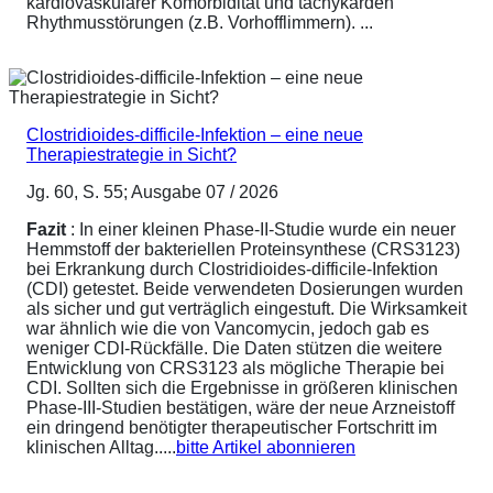
kardiovaskulärer Komorbidität und tachykarden
Rhythmusstörungen (z.B. Vorhofflimmern). ...
Clostridioides-difficile-Infektion – eine neue
Therapiestrategie in Sicht?
Jg. 60, S. 55; Ausgabe 07 / 2026
Fazit
: In einer kleinen Phase-II-Studie wurde ein neuer
Hemmstoff der bakteriellen Proteinsynthese (CRS3123)
bei Erkrankung durch Clostridioides-difficile-Infektion
(CDI) getestet. Beide verwendeten Dosierungen wurden
als sicher und gut verträglich eingestuft. Die Wirksamkeit
war ähnlich wie die von Vancomycin, jedoch gab es
weniger CDI-Rückfälle. Die Daten stützen die weitere
Entwicklung von CRS3123 als mögliche Therapie bei
CDI. Sollten sich die Ergebnisse in größeren klinischen
Phase-III-Studien bestätigen, wäre der neue Arzneistoff
ein dringend benötigter therapeutischer Fortschritt im
klinischen Alltag.....
bitte Artikel abonnieren