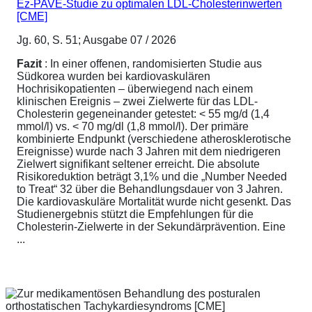
Ez-PAVE-Studie zu optimalen LDL-Cholesterinwerten
[CME]
Jg. 60, S. 51; Ausgabe 07 / 2026
Fazit
: In einer offenen, randomisierten Studie aus
Südkorea wurden bei kardiovaskulären
Hochrisikopatienten – überwiegend nach einem
klinischen Ereignis – zwei Zielwerte für das LDL-
Cholesterin gegeneinander getestet: < 55 mg/d (1,4
mmol/l) vs. < 70 mg/dl (1,8 mmol/l). Der primäre
kombinierte Endpunkt (verschiedene atherosklerotische
Ereignisse) wurde nach 3 Jahren mit dem niedrigeren
Zielwert signifikant seltener erreicht. Die absolute
Risikoreduktion beträgt 3,1% und die „Number Needed
to Treat“ 32 über die Behandlungsdauer von 3 Jahren.
Die kardiovaskuläre Mortalität wurde nicht gesenkt. Das
Studienergebnis stützt die Empfehlungen für die
Cholesterin-Zielwerte in der Sekundärprävention. Eine
...