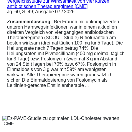
Vergleichsstudie zur Wirksamkeit von vier kurzen
antibiotischen Therapieregimen [CME]
Jg. 60, S. 49; Ausgabe 07 / 2026
Zusammenfassung
: Bei Frauen mit unkomplizierten
unteren Harnwegsinfektionen war in einem aktuellen
direkten Vergleich von vier gängigen antibiotischen
Therapieregimen (SCOUT-Studie) Nitrofurantoin am
besten wirksam (dreimal täglich 100 mg für 5 Tage). Die
Heilungsrate nach 7 Tagen betrug 74%. Die
Heilungsraten mit Pivmecillinam (400 mg dreimal täglich
für 3 Tage) bzw. Fosfomycin (zweimal 3 g im Abstand
von 24 Std.) lagen bei 70% bzw. 67%. Fosfomycin in
Einmaldosis von 3 g war mit 59% am wenigsten
wirksam. Alle Therapieregime waren grundsätzlich
sicher. Die Einmaldosierung von Fosfomycin als
Leitlinien-gerechte Erstlinientherapie ...