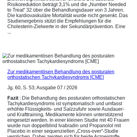
Risikoreduktion beträgt 3,1% und die „Number Needed
to Treat“ 32 über die Behandlungsdauer von 3 Jahren.
Die kardiovaskuläre Mortalität wurde nicht gesenkt. Das
Studienergebnis stützt die Empfehlungen für die
Cholesterin-Zielwerte in der Sekundärprävention. Eine
...
Zur medikamentösen Behandlung des posturalen
orthostatischen Tachykardiesyndroms [CME]
Jg. 60, S. 53; Ausgabe 07 / 2026
Fazit
: Die Behandlung des posturalen orthostatischen
Tachykardiesyndroms ist symptomatisch und umfasst
erhöhte Flüssigkeits- und Salzzufuhr sowie Ausdauer-
und Krafttraining. Medikamente können unterstützend
eingesetzt werden. In einer kleinen Studie mit 40 Frauen
wurde nun doppelblind Ivabradin und Propanolol mit
Placebo in einer sequenziellen „Cross-over“-Studie
verglichen. Dabei zeigten sich für beide Arzneistoffe