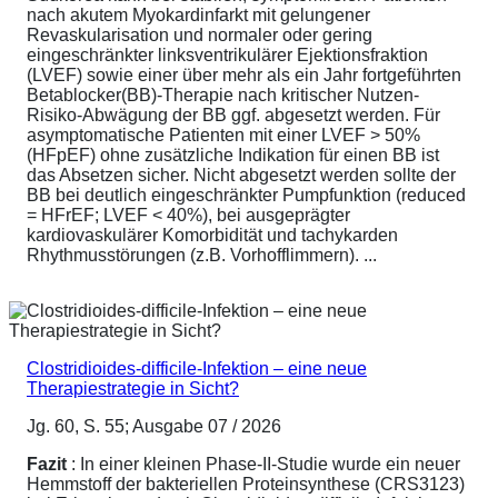
nach akutem Myokardinfarkt mit gelungener
Revaskularisation und normaler oder gering
eingeschränkter linksventrikulärer Ejektionsfraktion
(LVEF) sowie einer über mehr als ein Jahr fortgeführten
Betablocker(BB)-Therapie nach kritischer Nutzen-
Risiko-Abwägung der BB ggf. abgesetzt werden. Für
asymptomatische Patienten mit einer LVEF > 50%
(HFpEF) ohne zusätzliche Indikation für einen BB ist
das Absetzen sicher. Nicht abgesetzt werden sollte der
BB bei deutlich eingeschränkter Pumpfunktion (reduced
= HFrEF; LVEF < 40%), bei ausgeprägter
kardiovaskulärer Komorbidität und tachykarden
Rhythmusstörungen (z.B. Vorhofflimmern). ...
Clostridioides-difficile-Infektion – eine neue
Therapiestrategie in Sicht?
Jg. 60, S. 55; Ausgabe 07 / 2026
Fazit
: In einer kleinen Phase-II-Studie wurde ein neuer
Hemmstoff der bakteriellen Proteinsynthese (CRS3123)