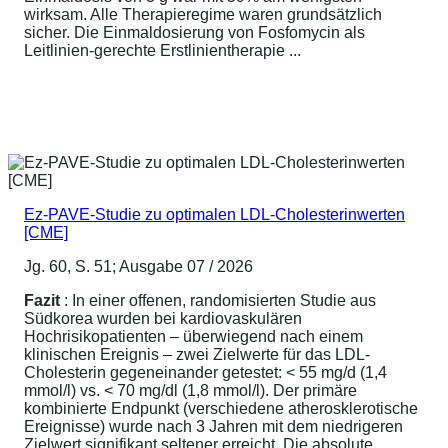
wirksam. Alle Therapieregime waren grundsätzlich
sicher. Die Einmaldosierung von Fosfomycin als
Leitlinien-gerechte Erstlinientherapie ...
Ez-PAVE-Studie zu optimalen LDL-Cholesterinwerten
[CME]
Jg. 60, S. 51; Ausgabe 07 / 2026
Fazit
: In einer offenen, randomisierten Studie aus
Südkorea wurden bei kardiovaskulären
Hochrisikopatienten – überwiegend nach einem
klinischen Ereignis – zwei Zielwerte für das LDL-
Cholesterin gegeneinander getestet: < 55 mg/d (1,4
mmol/l) vs. < 70 mg/dl (1,8 mmol/l). Der primäre
kombinierte Endpunkt (verschiedene atherosklerotische
Ereignisse) wurde nach 3 Jahren mit dem niedrigeren
Zielwert signifikant seltener erreicht. Die absolute