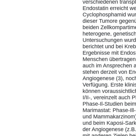
verschiedenen transp
Endostatin erreicht w
Cyclophosphamid wurd
dieser Tumore gegenü
beiden Zellkompartime
heterogene, genetisch
Untersuchungen wurde 
berichtet und bei Kreb
Ergebnisse mit Endos
Menschen übertragen 
auch im Ansprechen a
stehen derzeit von E
Angiogenese (3), noch
Verfügung. Erste klin
können voraussichtlic
I/II-, vereinzelt auch
Phase-Il-Studien bei
Marimastat: Phase-Ill
und Mammakarzinom), 
und beim Kaposi-Sarko
der Angiogenese (z.B.
mit anderen Zielen b