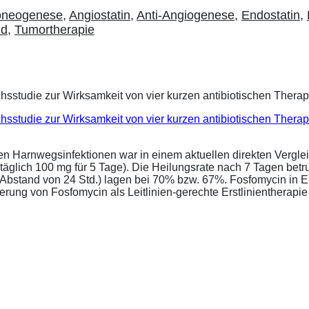
oneogenese
,
Angiostatin
,
Anti-Angiogenese
,
Endostatin
,
id
,
Tumortherapie
eichsstudie zur Wirksamkeit von vier kurzen antibiotischen Ther
ren Harnwegsinfektionen war in einem aktuellen direkten Vergle
täglich 100 mg für 5 Tage). Die Heilungsrate nach 7 Tagen bet
im Abstand von 24 Std.) lagen bei 70% bzw. 67%. Fosfomycin in 
ung von Fosfomycin als Leitlinien-gerechte Erstlinientherapie .