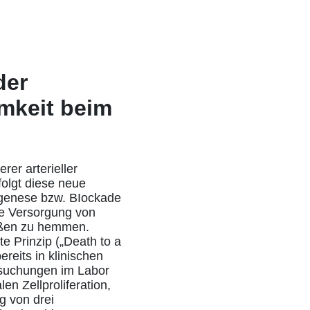
der
mkeit beim
er arterieller
folgt diese neue
iogenese bzw. BIockade
ie Versorgung von
fäßen zu hemmen.
e Prinzip („Death to a
ereits in klinischen
rsuchungen im Labor
en Zellproliferation,
g von drei