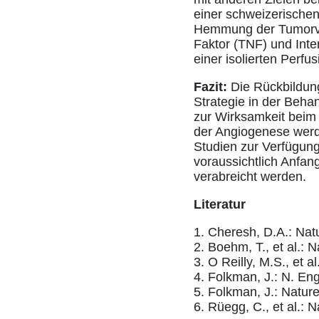
einer schweizerischen
Hemmung der Tumorvas
Faktor (TNF) und Int
einer isolierten Perfu
Fazit:
Die Rückbildun
Strategie in der Beha
zur Wirksamkeit beim 
der Angiogenese werde
Studien zur Verfügung
voraussichtlich Anfan
verabreicht werden.
Literatur
1. Cheresh, D.A.: Na
2. Boehm, T., et al.: 
3. O Reilly, M.S., et al
4. Folkman, J.: N. Eng
5. Folkman, J.: Natu
6. Rüegg, C., et al.: 