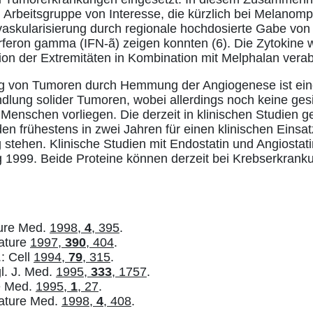
 Arbeitsgruppe von Interesse, die kürzlich bei Melanomp
kularisierung durch regionale hochdosierte Gabe von
erferon gamma (IFN-ã) zeigen konnten (6). Die Zytokin
sion der Extremitäten in Kombination mit Melphalan verab
g von Tumoren durch Hemmung der Angiogenese ist eine
ndlung solider Tumoren, wobei allerdings noch keine ges
Menschen vorliegen. Die derzeit in klinischen Studien ge
n frühestens in zwei Jahren für einen klinischen Einsa
 stehen. Klinische Studien mit Endostatin und Angiostat
g 1999. Beide Proteine können derzeit bei Krebserkrank
ture Med.
1998,
4
, 395
.
Nature
1997,
390
, 404
.
.: Cell
1994,
79
, 315
.
l. J. Med.
1995,
333
, 1757
.
re Med.
1995,
1
, 27
.
Nature Med.
1998,
4
, 408
.