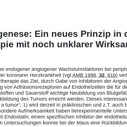
enese: Ein neues Prinzip in 
pie mit noch unklarer Wirksa
e endogener angiogener Wachstumsfaktoren bei peripher
er koronarer Herzkrankheit (vgl.
AMB 1998,
32
, 61b
) ver
rtherapie das Ziel, durch Gabe von Inhibitoren der Ang
g von Adhäsionsrezeptoren auf Endothelzellen die für d
stoffen und Sauerstoff wichtige Neubildung von Blutge
kbildung des Tumors erreicht werden. Dieses interessant
 a tumor“; 1) wird derzeit in präklinischen und z.T. auch b
esondere Aufmerksamkeit haben tierexperimentelle Unte
it
Endostatin,
einem spezifischen Inhibitor der endothelial
en Untersuchungen konnte bei der Maus eine Rückbildun