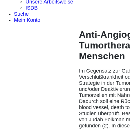
Unsere Arbeitsweise
ISDB
Suche
Mein Konto
Anti-Angiog
Tumorthera
Menschen
Im Gegensatz zur Gab
Verschlußkrankheit od
Strategie in der Tumo
und/oder Deaktivierun
Tumorzellen mit Nähr
Dadurch soll eine Rüc
blood vessel, death to
Studien überprüft. B
von Judah Folkman m
gefunden (2). In dies