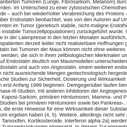
lantierten Tumoren (Lunge, Fibrosarkom, Melanom) dur
erden. Im Unterschied zu einer zytotoxischen Chemother
e – auch bei wiederholter Verabreichung des Proteins 
ber Endostatin beobachtet, was von den Autoren auf Un
nten im Tumor (genetisch stabile, nicht-maligne Endoth
 instabile Tumorzellpopulationen) zurückgeführt wurde. 
in der Laienpresse in den letzten Monaten ausführlich, 
spatienten derzeit leider nicht realisierbare Hoffnungen
tatin bei Tumoren der Maus können nicht ohne weiteres
werden, die sich in ihren zellbiologischen Merkmalen u
uf Endostatin deutlich von Mausmodellen unterscheiden
ndostatin und auch von
Angiostatin,
einem weiteren endog
 nicht ausreichende Mengen gentechnologisch hergestel
ische Studien zur Sicherheit, Dosierung und Wirksamkei
h erst Anfang 1999 beginnen. Demgegenüber laufen bere
 Phase-Ill-Studien, mit anderen lnhibitoren der Angiogenes
m Kaposi-Sarkom, primären Hirntumoren, Mamma- und P
-Studien bei primären Hirntumoren sowie bei Pankreas-,
die erste Hinweise für eine Wirksamkeit dieser Substa
m ergeben haben (4, 5). Weitere, allerdings nicht sehr 
 Tamoxifen, Kortikosteroide, Interferon alpha-2a) werden
ei Tumorerkrankungen eingesetzt. In diesem Zusammenh