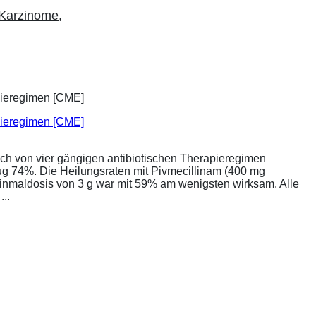
Karzinome
,
apieregimen [CME]
ich von vier gängigen antibiotischen Therapieregimen
rug 74%. Die Heilungsraten mit Pivmecillinam (400 mg
Einmaldosis von 3 g war mit 59% am wenigsten wirksam. Alle
..