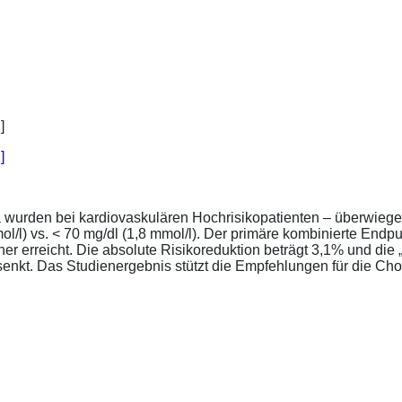
]
a wurden bei kardiovaskulären Hochrisikopatienten – überwiege
l/l) vs. < 70 mg/dl (1,8 mmol/l). Der primäre kombinierte Endp
tener erreicht. Die absolute Risikoreduktion beträgt 3,1% und 
senkt. Das Studienergebnis stützt die Empfehlungen für die Chol