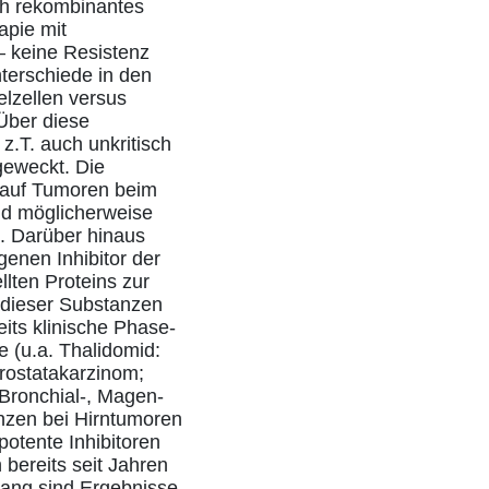
ch rekombinantes
apie mit
– keine Resistenz
terschiede in den
elzellen versus
Über diese
z.T. auch unkritisch
 geweckt. Die
 auf Tumoren beim
nd möglicherweise
. Darüber hinaus
enen Inhibitor der
lten Proteins zur
t dieser Substanzen
its klinische Phase-
e (u.a. Thalidomid:
rostatakarzinom;
 Bronchial-, Magen-
nzen bei Hirntumoren
potente Inhibitoren
 bereits seit Jahren
ang sind Ergebnisse