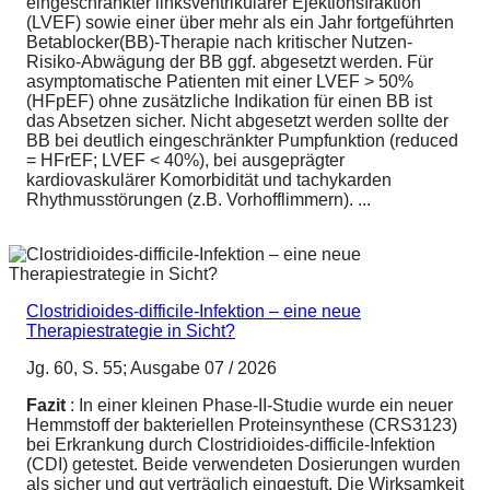
eingeschränkter linksventrikulärer Ejektionsfraktion
(LVEF) sowie einer über mehr als ein Jahr fortgeführten
Betablocker(BB)-Therapie nach kritischer Nutzen-
Risiko-Abwägung der BB ggf. abgesetzt werden. Für
asymptomatische Patienten mit einer LVEF > 50%
(HFpEF) ohne zusätzliche Indikation für einen BB ist
das Absetzen sicher. Nicht abgesetzt werden sollte der
BB bei deutlich eingeschränkter Pumpfunktion (reduced
= HFrEF; LVEF < 40%), bei ausgeprägter
kardiovaskulärer Komorbidität und tachykarden
Rhythmusstörungen (z.B. Vorhofflimmern). ...
Clostridioides-difficile-Infektion – eine neue
Therapiestrategie in Sicht?
Jg. 60, S. 55; Ausgabe 07 / 2026
Fazit
: In einer kleinen Phase-II-Studie wurde ein neuer
Hemmstoff der bakteriellen Proteinsynthese (CRS3123)
bei Erkrankung durch Clostridioides-difficile-Infektion
(CDI) getestet. Beide verwendeten Dosierungen wurden
als sicher und gut verträglich eingestuft. Die Wirksamkeit