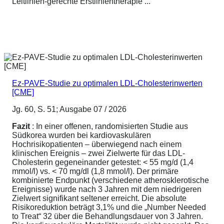
Leitlinien-gerechte Erstlinientherapie ...
Ez-PAVE-Studie zu optimalen LDL-Cholesterinwerten
[CME]
Jg. 60, S. 51; Ausgabe 07 / 2026
Fazit
: In einer offenen, randomisierten Studie aus
Südkorea wurden bei kardiovaskulären
Hochrisikopatienten – überwiegend nach einem
klinischen Ereignis – zwei Zielwerte für das LDL-
Cholesterin gegeneinander getestet: < 55 mg/d (1,4
mmol/l) vs. < 70 mg/dl (1,8 mmol/l). Der primäre
kombinierte Endpunkt (verschiedene atherosklerotische
Ereignisse) wurde nach 3 Jahren mit dem niedrigeren
Zielwert signifikant seltener erreicht. Die absolute
Risikoreduktion beträgt 3,1% und die „Number Needed
to Treat“ 32 über die Behandlungsdauer von 3 Jahren.