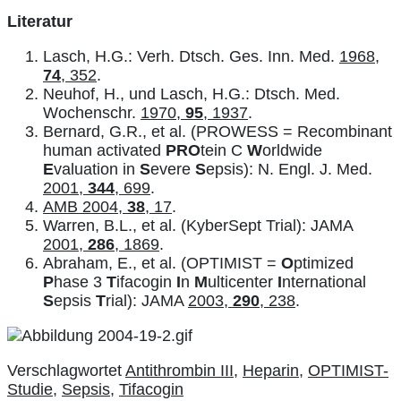
Literatur
Lasch, H.G.: Verh. Dtsch. Ges. Inn. Med.
1968,
74
, 352
.
Neuhof, H., und Lasch, H.G.: Dtsch. Med.
Wochenschr.
1970,
95
, 1937
.
Bernard, G.R., et al. (PROWESS = Recombinant
human activated
PRO
tein C
W
orldwide
E
valuation in
S
evere
S
epsis): N. Engl. J. Med.
2001,
344
, 699
.
AMB 2004,
38
, 17
.
Warren, B.L., et al. (KyberSept Trial): JAMA
2001,
286
, 1869
.
Abraham, E., et al. (OPTIMIST =
O
ptimized
P
hase 3
T
ifacogin
I
n
M
ulticenter
I
nternational
S
epsis
T
rial): JAMA
2003,
290
, 238
.
Verschlagwortet
Antithrombin III
,
Heparin
,
OPTIMIST-
Studie
,
Sepsis
,
Tifacogin