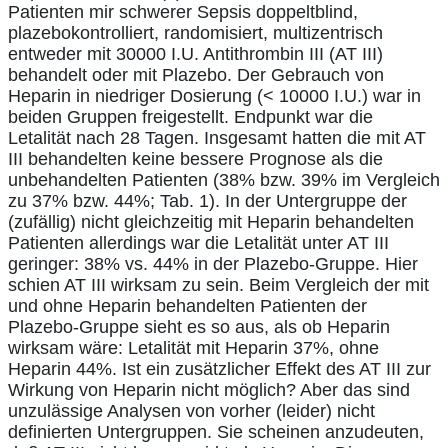
Patienten mir schwerer Sepsis doppeltblind,
plazebokontrolliert, randomisiert, multizentrisch
entweder mit 30000 I.U. Antithrombin III (AT III)
behandelt oder mit Plazebo. Der Gebrauch von
Heparin in niedriger Dosierung (< 10000 I.U.) war in
beiden Gruppen freigestellt. Endpunkt war die
Letalität nach 28 Tagen. Insgesamt hatten die mit AT
III behandelten keine bessere Prognose als die
unbehandelten Patienten (38% bzw. 39% im Vergleich
zu 37% bzw. 44%; Tab. 1). In der Untergruppe der
(zufällig) nicht gleichzeitig mit Heparin behandelten
Patienten allerdings war die Letalität unter AT III
geringer: 38% vs. 44% in der Plazebo-Gruppe. Hier
schien AT III wirksam zu sein. Beim Vergleich der mit
und ohne Heparin behandelten Patienten der
Plazebo-Gruppe sieht es so aus, als ob Heparin
wirksam wäre: Letalität mit Heparin 37%, ohne
Heparin 44%. Ist ein zusätzlicher Effekt des AT III zur
Wirkung von Heparin nicht möglich? Aber das sind
unzulässige Analysen von vorher (leider) nicht
definierten Untergruppen. Sie scheinen anzudeuten,