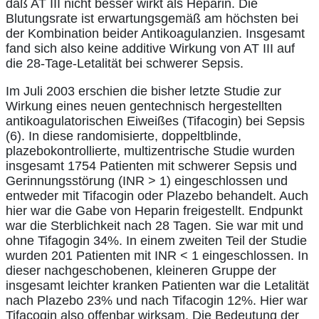
daß AT III nicht besser wirkt als Heparin. Die
Blutungsrate ist erwartungsgemäß am höchsten bei
der Kombination beider Antikoagulanzien. Insgesamt
fand sich also keine additive Wirkung von AT III auf
die 28-Tage-Letalität bei schwerer Sepsis.
Im Juli 2003 erschien die bisher letzte Studie zur
Wirkung eines neuen gentechnisch hergestellten
antikoagulatorischen Eiweißes (Tifacogin) bei Sepsis
(6). In diese randomisierte, doppeltblinde,
plazebokontrollierte, multizentrische Studie wurden
insgesamt 1754 Patienten mit schwerer Sepsis und
Gerinnungsstörung (INR > 1) eingeschlossen und
entweder mit Tifacogin oder Plazebo behandelt. Auch
hier war die Gabe von Heparin freigestellt. Endpunkt
war die Sterblichkeit nach 28 Tagen. Sie war mit und
ohne Tifagogin 34%. In einem zweiten Teil der Studie
wurden 201 Patienten mit INR < 1 eingeschlossen. In
dieser nachgeschobenen, kleineren Gruppe der
insgesamt leichter kranken Patienten war die Letalität
nach Plazebo 23% und nach Tifacogin 12%. Hier war
Tifacogin also offenbar wirksam. Die Bedeutung der