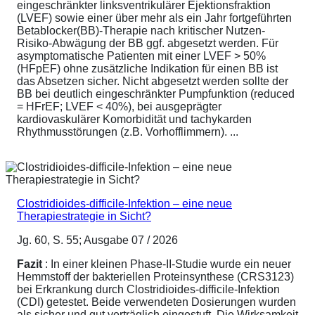
eingeschränkter linksventrikulärer Ejektionsfraktion
(LVEF) sowie einer über mehr als ein Jahr fortgeführten
Betablocker(BB)-Therapie nach kritischer Nutzen-
Risiko-Abwägung der BB ggf. abgesetzt werden. Für
asymptomatische Patienten mit einer LVEF > 50%
(HFpEF) ohne zusätzliche Indikation für einen BB ist
das Absetzen sicher. Nicht abgesetzt werden sollte der
BB bei deutlich eingeschränkter Pumpfunktion (reduced
= HFrEF; LVEF < 40%), bei ausgeprägter
kardiovaskulärer Komorbidität und tachykarden
Rhythmusstörungen (z.B. Vorhofflimmern). ...
Clostridioides-difficile-Infektion – eine neue
Therapiestrategie in Sicht?
Jg. 60, S. 55; Ausgabe 07 / 2026
Fazit
: In einer kleinen Phase-II-Studie wurde ein neuer
Hemmstoff der bakteriellen Proteinsynthese (CRS3123)
bei Erkrankung durch Clostridioides-difficile-Infektion
(CDI) getestet. Beide verwendeten Dosierungen wurden
als sicher und gut verträglich eingestuft. Die Wirksamkeit