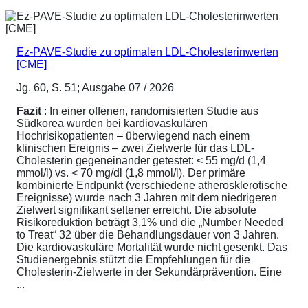
Ez-PAVE-Studie zu optimalen LDL-Cholesterinwerten
[CME]
Jg. 60, S. 51; Ausgabe 07 / 2026
Fazit
: In einer offenen, randomisierten Studie aus
Südkorea wurden bei kardiovaskulären
Hochrisikopatienten – überwiegend nach einem
klinischen Ereignis – zwei Zielwerte für das LDL-
Cholesterin gegeneinander getestet: < 55 mg/d (1,4
mmol/l) vs. < 70 mg/dl (1,8 mmol/l). Der primäre
kombinierte Endpunkt (verschiedene atherosklerotische
Ereignisse) wurde nach 3 Jahren mit dem niedrigeren
Zielwert signifikant seltener erreicht. Die absolute
Risikoreduktion beträgt 3,1% und die „Number Needed
to Treat“ 32 über die Behandlungsdauer von 3 Jahren.
Die kardiovaskuläre Mortalität wurde nicht gesenkt. Das
Studienergebnis stützt die Empfehlungen für die
Cholesterin-Zielwerte in der Sekundärprävention. Eine
...