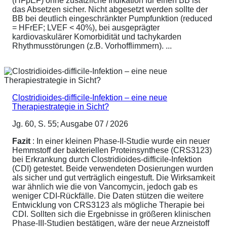
(HFpEF) ohne zusätzliche Indikation für einen BB ist
das Absetzen sicher. Nicht abgesetzt werden sollte der
BB bei deutlich eingeschränkter Pumpfunktion (reduced
= HFrEF; LVEF < 40%), bei ausgeprägter
kardiovaskulärer Komorbidität und tachykarden
Rhythmusstörungen (z.B. Vorhofflimmern). ...
Clostridioides-difficile-Infektion – eine neue
Therapiestrategie in Sicht?
Jg. 60, S. 55; Ausgabe 07 / 2026
Fazit
: In einer kleinen Phase-II-Studie wurde ein neuer
Hemmstoff der bakteriellen Proteinsynthese (CRS3123)
bei Erkrankung durch Clostridioides-difficile-Infektion
(CDI) getestet. Beide verwendeten Dosierungen wurden
als sicher und gut verträglich eingestuft. Die Wirksamkeit
war ähnlich wie die von Vancomycin, jedoch gab es
weniger CDI-Rückfälle. Die Daten stützen die weitere
Entwicklung von CRS3123 als mögliche Therapie bei
CDI. Sollten sich die Ergebnisse in größeren klinischen
Phase-III-Studien bestätigen, wäre der neue Arzneistoff