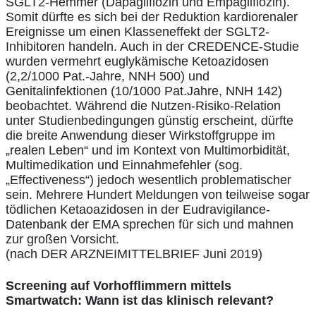
SGLT2-Hemmer (Dapagliflozin und Empagliflozin).
Somit dürfte es sich bei der Reduktion kardiorenaler
Ereignisse um einen Klasseneffekt der SGLT2-
Inhibitoren handeln. Auch in der CREDENCE-Studie
wurden vermehrt euglykämische Ketoazidosen
(2,2/1000 Pat.-Jahre, NNH 500) und
Genitalinfektionen (10/1000 Pat.Jahre, NNH 142)
beobachtet. Während die Nutzen-Risiko-Relation
unter Studienbedingungen günstig erscheint, dürfte
die breite Anwendung dieser Wirkstoffgruppe im
„realen Leben“ und im Kontext von Multimorbidität,
Multimedikation und Einnahmefehler (sog.
„Effectiveness“) jedoch wesentlich problematischer
sein. Mehrere Hundert Meldungen von teilweise sogar
tödlichen Ketaoazidosen in der Eudravigilance-
Datenbank der EMA sprechen für sich und mahnen
zur großen Vorsicht.
(nach DER ARZNEIMITTELBRIEF Juni 2019)
Screening auf Vorhofflimmern mittels
Smartwatch: Wann ist das klinisch relevant?