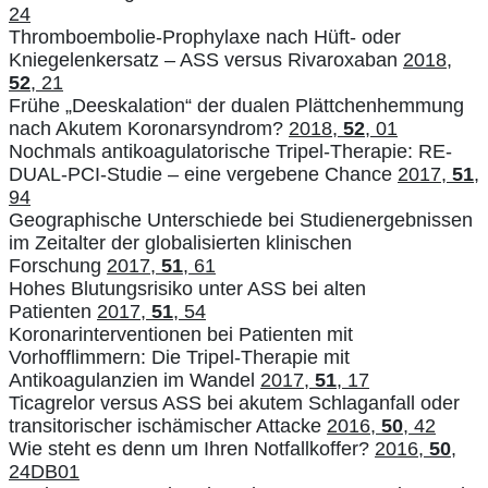
24
Thromboembolie-Prophylaxe nach Hüft- oder
Kniegelenkersatz – ASS versus Rivaroxaban
2018,
52
, 21
Frühe „Deeskalation“ der dualen Plättchenhemmung
nach Akutem Koronarsyndrom?
2018,
52
, 01
Nochmals antikoagulatorische Tripel-Therapie: RE-
DUAL-PCI-Studie – eine vergebene Chance
2017,
51
,
94
Geographische Unterschiede bei Studienergebnissen
im Zeitalter der globalisierten klinischen
Forschung
2017,
51
, 61
Hohes Blutungsrisiko unter ASS bei alten
Patienten
2017,
51
, 54
Koronarinterventionen bei Patienten mit
Vorhofflimmern: Die Tripel-Therapie mit
Antikoagulanzien im Wandel
2017,
51
, 17
Ticagrelor versus ASS bei akutem Schlaganfall oder
transitorischer ischämischer Attacke
2016,
50
, 42
Wie steht es denn um Ihren Notfallkoffer?
2016,
50
,
24DB01