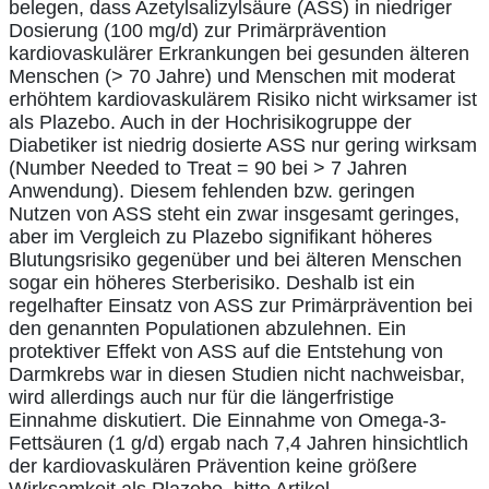
belegen, dass Azetylsalizylsäure (ASS) in niedriger
Dosierung (100 mg/d) zur Primärprävention
kardiovaskulärer Erkrankungen bei gesunden älteren
Menschen (> 70 Jahre) und Menschen mit moderat
erhöhtem kardiovaskulärem Risiko nicht wirksamer ist
als Plazebo. Auch in der Hochrisikogruppe der
Diabetiker ist niedrig dosierte ASS nur gering wirksam
(Number Needed to Treat = 90 bei > 7 Jahren
Anwendung). Diesem fehlenden bzw. geringen
Nutzen von ASS steht ein zwar insgesamt geringes,
aber im Vergleich zu Plazebo signifikant höheres
Blutungsrisiko gegenüber und bei älteren Menschen
sogar ein höheres Sterberisiko. Deshalb ist ein
regelhafter Einsatz von ASS zur Primärprävention bei
den genannten Populationen abzulehnen. Ein
protektiver Effekt von ASS auf die Entstehung von
Darmkrebs war in diesen Studien nicht nachweisbar,
wird allerdings auch nur für die längerfristige
Einnahme diskutiert. Die Einnahme von Omega-3-
Fettsäuren (1 g/d) ergab nach 7,4 Jahren hinsichtlich
der kardiovaskulären Prävention keine größere
Wirksamkeit als Plazebo.
bitte Artikel