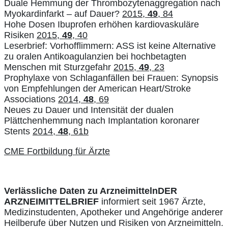
Duale Hemmung der Thrombozytenaggregation nach
Myokardinfarkt – auf Dauer?
2015,
49
, 84
Hohe Dosen Ibuprofen erhöhen kardiovaskuläre
Risiken
2015,
49
, 40
Leserbrief: Vorhofflimmern: ASS ist keine Alternative
zu oralen Antikoagulanzien bei hochbetagten
Menschen mit Sturzgefahr
2015,
49
, 23
Prophylaxe von Schlaganfällen bei Frauen: Synopsis
von Empfehlungen der American Heart/Stroke
Associations
2014,
48
, 69
Neues zu Dauer und Intensität der dualen
Plättchenhemmung nach Implantation koronarer
Stents
2014,
48
, 61b
CME Fortbildung für Ärzte
Verlässliche Daten zu Arzneimitteln
DER
ARZNEIMITTELBRIEF
informiert seit 1967 Ärzte,
Medizinstudenten, Apotheker und Angehörige anderer
Heilberufe über Nutzen und Risiken von Arzneimitteln.