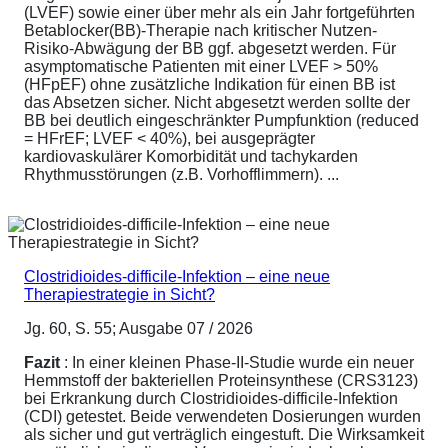
(LVEF) sowie einer über mehr als ein Jahr fortgeführten
Betablocker(BB)-Therapie nach kritischer Nutzen-
Risiko-Abwägung der BB ggf. abgesetzt werden. Für
asymptomatische Patienten mit einer LVEF > 50%
(HFpEF) ohne zusätzliche Indikation für einen BB ist
das Absetzen sicher. Nicht abgesetzt werden sollte der
BB bei deutlich eingeschränkter Pumpfunktion (reduced
= HFrEF; LVEF < 40%), bei ausgeprägter
kardiovaskulärer Komorbidität und tachykarden
Rhythmusstörungen (z.B. Vorhofflimmern). ...
Clostridioides-difficile-Infektion – eine neue
Therapiestrategie in Sicht?
Jg. 60, S. 55; Ausgabe 07 / 2026
Fazit
: In einer kleinen Phase-II-Studie wurde ein neuer
Hemmstoff der bakteriellen Proteinsynthese (CRS3123)
bei Erkrankung durch Clostridioides-difficile-Infektion
(CDI) getestet. Beide verwendeten Dosierungen wurden
als sicher und gut verträglich eingestuft. Die Wirksamkeit