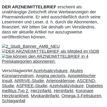
DER ARZNEIMITTELBRIEF
erscheint als
unabhängige Zeitschrift ohne Werbeanzeigen der
Pharmaindustrie. Er wird ausschließlich durch seine
Leserinnen und Leser, d. h. durch die Abonnenten,
finanziert. Wir bitten Sie deshalb um Verständnis,
dass wir aktuelle Artikel nur auszugsweise
veröffentlichen können.
Verschlagwortet
Acetylsalicylsäure
,
Akutes
Koronarsyndrom
,
Angina pectoris
,
Apoplektischer
Insult
,
ARRIVE-Studie
,
Arteriosklerose
,
ASCEND-
Studie
,
ASPREE-Studie
,
Azetylsalizylsäure
,
Diabetes
mellitus Typ 2
,
Herzinfarkt
,
Hirninfarkt
,
Koronare
Herzkrankheit
,
Myokardinfarkt
,
Omega-3-Fettsäuren
,
Schlaganfall