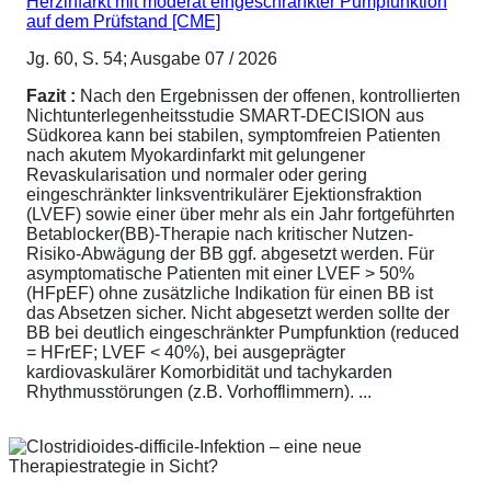
Herzinfarkt mit moderat eingeschränkter Pumpfunktion
auf dem Prüfstand [CME]
Jg. 60, S. 54; Ausgabe 07 / 2026
Fazit :
Nach den Ergebnissen der offenen, kontrollierten
Nichtunterlegenheitsstudie SMART-DECISION aus
Südkorea kann bei stabilen, symptomfreien Patienten
nach akutem Myokardinfarkt mit gelungener
Revaskularisation und normaler oder gering
eingeschränkter linksventrikulärer Ejektionsfraktion
(LVEF) sowie einer über mehr als ein Jahr fortgeführten
Betablocker(BB)-Therapie nach kritischer Nutzen-
Risiko-Abwägung der BB ggf. abgesetzt werden. Für
asymptomatische Patienten mit einer LVEF > 50%
(HFpEF) ohne zusätzliche Indikation für einen BB ist
das Absetzen sicher. Nicht abgesetzt werden sollte der
BB bei deutlich eingeschränkter Pumpfunktion (reduced
= HFrEF; LVEF < 40%), bei ausgeprägter
kardiovaskulärer Komorbidität und tachykarden
Rhythmusstörungen (z.B. Vorhofflimmern). ...