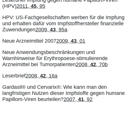
(HPV
)2011,
45
, 95
HPV: US-Fachgesellschaften werben für die Impfung
und erhalten dafür vom Impfstoffhersteller finanzielle
Zuwendungen
2009,
43
, 95a
Neue Arzneimittel 2007
2009,
43
, 01
Neue Anwendungsbeschränkungen und
Warnhinweise für Erythropoese-stimulierende
Arzneimittel bei Tumorpatienten
2008,
42
, 70b
Leserbrief
2008,
42
, 16a
Gardasil® und Cervarix®: Wie kann man den
langfristigen Nutzen dieser Impfstoffe gegen humane
Papillom-Viren beurteilen?
2007,
41
, 92