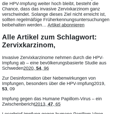
die HPV-Impfung weiter hoch bleibt, besteht die
Chance, dass das invasive Zervixkarzinom ganz
verschwindet. Solange dieses Ziel nicht erreicht ist,
sollten regelmäßige Früherkennungsuntersuchungen
beibehalten werden…
Artikel abonnieren
Alle Artikel zum Schlagwort:
Zervixkarzinom,
Invasive Zervixkarzinome nehmen durch die HPV-
Impfung ab – eine bevölkerungsbasierte Studie aus
Schweden
2020,
54
, 96
Zur Desinformation über Nebenwirkungen von
Impfungen, besonders über die HPV-Impfung2019,
53
, 09
Impfung gegen das Humane Papillom-Virus – ein
Zwischenberich
t2013,
47
, 65
Leserbrief Impfung gegen humane Papillom-Viren