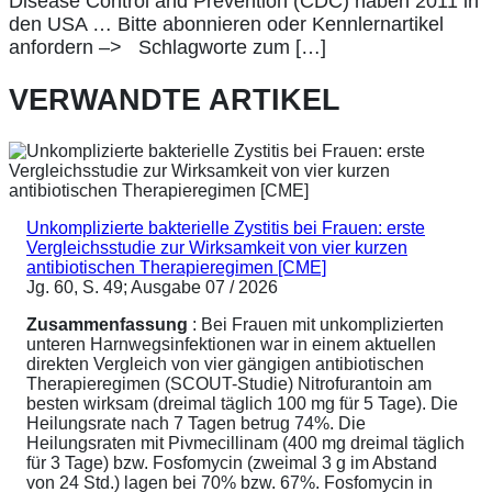
Disease Control and Prevention (CDC) haben 2011 in
den USA … Bitte abonnieren oder Kennlernartikel
anfordern –> Schlagworte zum […]
VERWANDTE ARTIKEL
Unkomplizierte bakterielle Zystitis bei Frauen: erste
Vergleichsstudie zur Wirksamkeit von vier kurzen
antibiotischen Therapieregimen [CME]
Jg. 60, S. 49; Ausgabe 07 / 2026
Zusammenfassung
: Bei Frauen mit unkomplizierten
unteren Harnwegsinfektionen war in einem aktuellen
direkten Vergleich von vier gängigen antibiotischen
Therapieregimen (SCOUT-Studie) Nitrofurantoin am
besten wirksam (dreimal täglich 100 mg für 5 Tage). Die
Heilungsrate nach 7 Tagen betrug 74%. Die
Heilungsraten mit Pivmecillinam (400 mg dreimal täglich
für 3 Tage) bzw. Fosfomycin (zweimal 3 g im Abstand
von 24 Std.) lagen bei 70% bzw. 67%. Fosfomycin in