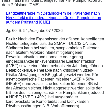
Langzeittherapie mit Betablockern bei Patienten nach
Herzinfarkt mit moderat eingeschränkter Pumpfunktion
auf dem Prüfstand [CME]
Jg. 60, S. 54; Ausgabe 07 / 2026
Fazit :
Nach den Ergebnissen der offenen, kontrollierten
Nichtunterlegenheitsstudie SMART-DECISION aus
Südkorea kann bei stabilen, symptomfreien Patienten
nach akutem Myokardinfarkt mit gelungener
Revaskularisation und normaler oder gering
eingeschränkter linksventrikulärer Ejektionsfraktion
(LVEF) sowie einer über mehr als ein Jahr fortgeführten
Betablocker(BB)-Therapie nach kritischer Nutzen-
Risiko-Abwägung der BB ggf. abgesetzt werden. Für
asymptomatische Patienten mit einer LVEF > 50%
(HFpEF) ohne zusätzliche Indikation für einen BB ist
das Absetzen sicher. Nicht abgesetzt werden sollte der
BB bei deutlich eingeschränkter Pumpfunktion (reduced
= HFrEF; LVEF < 40%), bei ausgeprägter
kardiovaskulärer Komorbidität und tachykarden
Rhythmusstörungen (z.B. Vorhofflimmern). ...