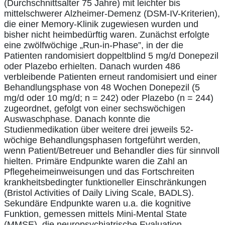
(Durchschnittsalter 75 Jahre) mit leichter bis
mittelschwerer Alzheimer-Demenz (DSM-IV-Kriterien),
die einer Memory-Klinik zugewiesen wurden und
bisher nicht heimbedürftig waren. Zunächst erfolgte
eine zwölfwöchige „Run-in-Phase”, in der die
Patienten randomisiert doppeltblind 5 mg/d Donepezil
oder Plazebo erhielten. Danach wurden 486
verbleibende Patienten erneut randomisiert und einer
Behandlungsphase von 48 Wochen Donepezil (5
mg/d oder 10 mg/d; n = 242) oder Plazebo (n = 244)
zugeordnet, gefolgt von einer sechswöchigen
Auswaschphase. Danach konnte die
Studienmedikation über weitere drei jeweils 52-
wöchige Behandlungsphasen fortgeführt werden,
wenn Patient/Betreuer und Behandler dies für sinnvoll
hielten. Primäre Endpunkte waren die Zahl an
Pflegeheimeinweisungen und das Fortschreiten
krankheitsbedingter funktioneller Einschränkungen
(Bristol Activities of Daily Living Scale, BADLS).
Sekundäre Endpunkte waren u.a. die kognitive
Funktion, gemessen mittels Mini-Mental State
(MMSE), die neuropsychiatrische Evaluation