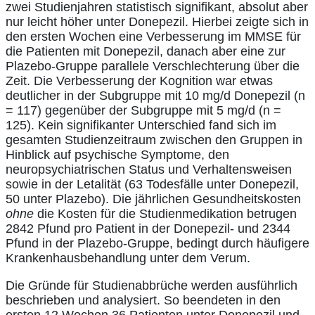
zwei Studienjahren statistisch signifikant, absolut aber
nur leicht höher unter Donepezil. Hierbei zeigte sich in
den ersten Wochen eine Verbesserung im MMSE für
die Patienten mit Donepezil, danach aber eine zur
Plazebo-Gruppe parallele Verschlechterung über die
Zeit. Die Verbesserung der Kognition war etwas
deutlicher in der Subgruppe mit 10 mg/d Donepezil (n
= 117) gegenüber der Subgruppe mit 5 mg/d (n =
125). Kein signifikanter Unterschied fand sich im
gesamten Studienzeitraum zwischen den Gruppen in
Hinblick auf psychische Symptome, den
neuropsychiatrischen Status und Verhaltensweisen
sowie in der Letalität (63 Todesfälle unter Donepezil,
50 unter Plazebo). Die jährlichen Gesundheitskosten
ohne
die Kosten für die Studienmedikation betrugen
2842 Pfund pro Patient in der Donepezil- und 2344
Pfund in der Plazebo-Gruppe, bedingt durch häufigere
Krankenhausbehandlung unter dem Verum.
Die Gründe für Studienabbrüche werden ausführlich
beschrieben und analysiert. So beendeten in den
ersten 12 Wochen 36 Patienten unter Donepezil und