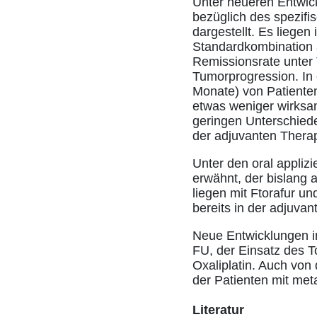
Unter neueren Entwic
bezüglich des spezifi
dargestellt. Es liegen
Standardkombination a
Remissionsrate unter T
Tumorprogression. In 
Monate) von Patiente
etwas weniger wirksam
geringen Unterschiede
der adjuvanten Therap
Unter den oral appliz
erwähnt, der bislang 
liegen mit Ftorafur u
bereits in der adjuva
Neue Entwicklungen i
FU, der Einsatz des T
Oxaliplatin. Auch von
der Patienten mit met
Literatur