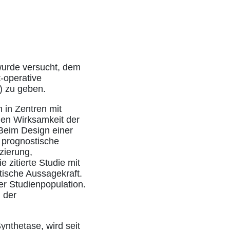
wurde versucht, dem
t-operative
) zu geben.
 in Zentren mit
hen Wirksamkeit der
 Beim Design einer
m prognostische
zierung,
 zitierte Studie mit
ische Aussagekraft.
er Studienpopulation.
 der
nthetase, wird seit