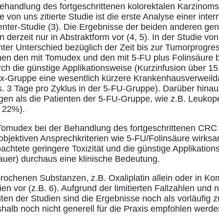
handlung des fortgeschrittenen kolorektalen Karzinoms 
e von uns zitierte Studie ist die erste Analyse einer inter
enter-Studie (3). Die Ergebnisse der beiden anderen ge
derzeit nur in Abstraktform vor (4, 5). In der Studie vo
anter Unterschied bezüglich der Zeit bis zur Tumorprogre
hen den mit Tomudex und den mit 5-FU plus Folinsäure 
rch die günstige Applikationsweise (Kurzinfusion über 15
x-Gruppe eine wesentlich kürzere Krankenhausverweildau
. 3 Tage pro Zyklus in der 5-FU-Gruppe). Darüber hinaus 
en als die Patienten der 5-FU-Gruppe, wie z.B. Leukop
. 22%).
omudex bei der Behandlung des fortgeschrittenen CRC 
objektiven Ansprechkriterien wie 5-FU/Folinsäure wirks
achtete geringere Toxizität und die günstige Applikation
uer) durchaus eine klinische Bedeutung.
rochenen Substanzen, z.B. Oxaliplatin allein oder in Ko
ien vor (z.B. 6). Aufgrund der limitierten Fallzahlen und 
n der Studien sind die Ergebnisse noch als vorläufig z
alb noch nicht generell für die Praxis empfohlen werde