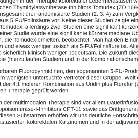
klungen in der Therapie kolorektaler Lebermetastasen w
schen Thymidylatsynthetase-Inhibitors Tomudex (ZD 1694
 insgesamt drei randomisierte Studien (2, 3, 4) zum Vergl
us 5-FU/Folinsäure vor. Keine dieser Studien zeigte ein
omudex, allerdings zwei Studien eine signifikant kürzere
einer Studie wurde eine signifikante kürzere mediane Üb
n, die Tomudex erhielten, beobachtet. Man hat den Ein
 und etwas weniger toxisch als 5-FU/Folinsäure ist. Alle
 sicherlich klinisch weniger bedeutsam. Die Zukunft dies
ie (hierzu laufen Studien) und in der Kombinationschem
ierbaren Fluoropyrimidinen, den sogenannten 5-FU-Prodr
am wenigsten untersuchte Vertreter dieser Gruppe. Weit
nd der 4:1 molaren Kombination aus Uridin plus Ftorafur 
nten Therapie geprüft werden.
n der multimodalen Therapie sind vor allem Dauerinfus
opoisomerase-I-Inhibitors CPT-11 sowie das Drittgenerati
 diesen Substanzen erhoffen wir uns deutliche Fortschrit
astasierten kolorektalen Karzinomen und in der adjuvan