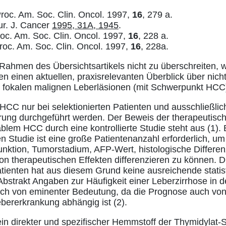
: Proc. Am. Soc. Clin. Oncol. 1997,
16
, 279 a.
ur. J. Cancer
1995, 31A, 1945
.
 Proc. Am. Soc. Clin. Oncol. 1997,
16
, 228 a.
 Proc. Am. Soc. Clin. Oncol. 1997,
16
, 228a.
ahmen des Übersichtsartikels nicht zu überschreiten, 
gen einen aktuellen, praxisrelevanten Überblick über nich
i fokalen malignen Leberläsionen (mit Schwerpunkt HCC
HCC nur bei selektionierten Patienten und ausschließlich
rung durchgeführt werden. Der Beweis der therapeutisc
blem HCC durch eine kontrollierte Studie steht aus (1).
en Studie ist eine große Patientenanzahl erforderlich, u
funktion, Tumorstadium, AFP-Wert, histologische Differen
n therapeutischen Effekten differenzieren zu können. Die
ienten hat aus diesem Grund keine ausreichende statist
Abstrakt Angaben zur Häufigkeit einer Leberzirrhose in d
och von eminenter Bedeutung, da die Prognose auch von
bererkrankung abhängig ist (2).
n direkter und spezifischer Hemmstoff der Thymidylat-Sy