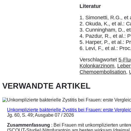
Literatur
1. Simonetti, R.G., et
2. Okuda, K., et al.: 
3. Cunningham, D., et 
4. Pazdur, R., et al.:
5. Harper, P., et al.:
6. Levi, F., et al.: Pr
Verschlagwortet
5-Flu
Kolonkarzinom
,
Leber
Chemoembolisation
,
VERWANDTE ARTIKEL
Unkomplizierte bakterielle Zystitis bei Frauen: erste Vergl
Jg. 60, S. 49; Ausgabe 07 / 2026
Zusammenfassung
: Bei Frauen mit unkomplizierten unte
(SCOUT-Studie) Nitrofurantoin am besten wirksam (dreimal 