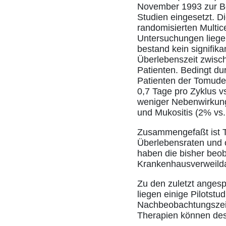
November 1993 zur Be
Studien eingesetzt. Di
randomisierten Multic
Untersuchungen liegen 
bestand kein signifik
Überlebenszeit zwisc
Patienten. Bedingt du
Patienten der Tomude
0,7 Tage pro Zyklus vs
weniger Nebenwirkung
und Mukositis (2% vs
Zusammengefaßt ist T
Überlebensraten und 
haben die bisher beob
Krankenhausverweilda
Zu den zuletzt angesp
liegen einige Pilotstud
Nachbeobachtungszeite
Therapien können desh