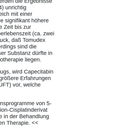
erden die Ergebnisse
) unrichtig
eich mit einer
e signifikant höhere
 Zeit bis zur
erlebenszeit (ca. zwei
druck, daß Tomudex
rdings sind die
er Substanz dürfte in
otherapie liegen.
ugs, wird Capecitabin
 größere Erfahrungen
(UFT) vor, welche
ionsprogramme von 5-
on-Cisplatinderivat
te in der Behandlung
ten Therapie. <<