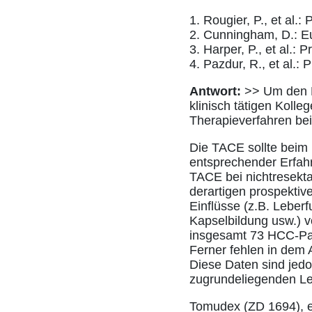
1. Rougier, P., et al.
2. Cunningham, D.: E
3. Harper, P., et al.:
4. Pazdur, R., et al.:
Antwort:
>> Um den R
klinisch tätigen Kolle
Therapieverfahren be
Die TACE sollte beim 
entsprechender Erfah
TACE bei nichtresekta
derartigen prospektiv
Einflüsse (z.B. Leber
Kapselbildung usw.) vo
insgesamt 73 HCC-Pat
Ferner fehlen in dem 
Diese Daten sind jed
zugrundeliegenden Le
Tomudex (ZD 1694), ei