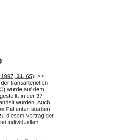
e
 1997,
31
, 65
): >>
er transarteriellen
CC) wurde auf dem
stellt, in der 37
handelt wurden. Auch
wei Patienten starben
zu diesem Vortrag der
ei individuellen