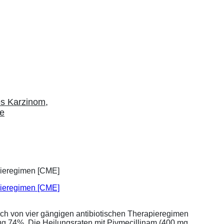
es Karzinom
,
le
apieregimen [CME]
ich von vier gängigen antibiotischen Therapieregimen
rug 74%. Die Heilungsraten mit Pivmecillinam (400 mg