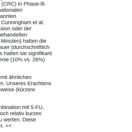
(CRC) in Phase-Ill-
nationalen
nannten
n Cunningham et al.
ssion oder der
behandelten
 Minuten) hatten die
er (durchschnittlich
hatten sie signifikant
enie (10% vs. 26%)
mit ähnlichen
am. Unseres Erachtens
sweise (kürzere
mbination mit 5-FU,
noch relativ kurzen
u werten. Diese
n. <<