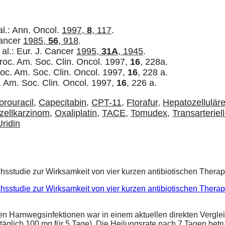
 al.: Ann. Oncol.
1997,
8
, 117
.
Cancer
1985,
56
, 918
.
al.: Eur. J. Cancer
1995,
31A
, 1945
.
 Proc. Am. Soc. Clin. Oncol. 1997,
16
, 228a.
 Proc. Am. Soc. Clin. Oncol. 1997,
16
, 228 a.
oc. Am. Soc. Clin. Oncol. 1997,
16
, 226 a.
orouracil
,
Capecitabin
,
CPT-11
,
Ftorafur
,
Hepatozellulär
zellkarzinom
,
Oxaliplatin
,
TACE
,
Tomudex
,
Transarteriel
Uridin
eichsstudie zur Wirksamkeit von vier kurzen antibiotischen Ther
ren Harnwegsinfektionen war in einem aktuellen direkten Vergle
täglich 100 mg für 5 Tage). Die Heilungsrate nach 7 Tagen bet