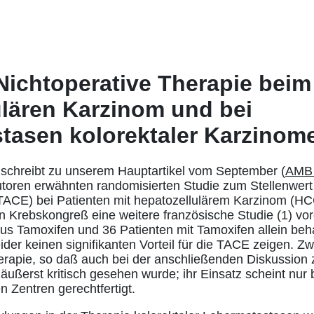
Nichtoperative Therapie beim
ulären Karzinom und bei
tasen kolorektaler Karzinom
n schreibt zu unserem Hauptartikel vom September (
AMB
oren erwähnten randomisierten Studie zum Stellenwert d
ACE) bei Patienten mit hepatozellulärem Karzinom (H
 Krebskongreß eine weitere französische Studie (1) vorge
us Tamoxifen und 36 Patienten mit Tamoxifen allein be
ider keinen signifikanten Vorteil für die TACE zeigen. Z
rapie, so daß auch bei der anschließenden Diskussion 
ußerst kritisch gesehen wurde; ihr Einsatz scheint nur b
n Zentren gerechtfertigt.