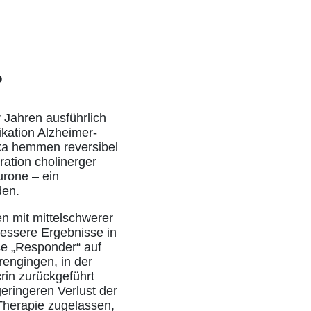
?
Jahren ausführlich
ikation Alzheimer-
ka hemmen reversibel
ration cholinerger
urone – ein
den.
en mit mittelschwerer
bessere Ergebnisse in
se „Responder“ auf
rengingen, in der
rin zurückgeführt
eringeren Verlust der
Therapie zugelassen,