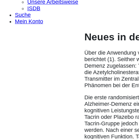
Unsere Arbeitsweise
ISDB
Suche
Mein Konto
Neues in d
Über die Anwendung v
berichtet (1). Seithe
Demenz zugelassen: T
die Azetylcholinestera
Transmitter im Zentra
Phänomen bei der En
Die erste randomisiert
Alzheimer-Demenz ein.
kognitiven Leistungst
Tacrin oder Plazebo ra
Tacrin-Gruppe jedoch 
werden. Nach einer s
kognitiven Funktion. 