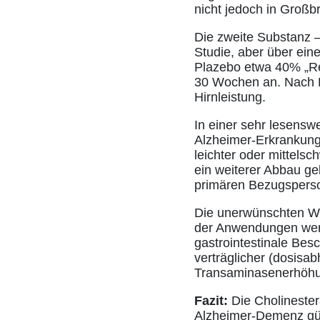
nicht jedoch in Großbr
Die zweite Substanz –
Studie, aber über eine
Plazebo etwa 40% „Re
30 Wochen an. Nach B
Hirnleistung.
In einer sehr lesens
Alzheimer-Erkrankung 
leichter oder mittels
ein weiterer Abbau ge
primären Bezugspers
Die unerwünschten Wir
der Anwendungen wer
gastrointestinale Besc
verträglicher (dosisa
Transaminasenerhöhun
Fazit:
Die Cholinester
Alzheimer-Demenz güns