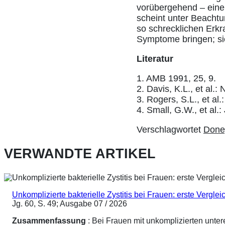
vorübergehend – eine 
scheint unter Beachtu
so schrecklichen Erkr
Symptome bringen; sie
Literatur
1. AMB 1991, 25, 9.
2. Davis, K.L., et al.:
3. Rogers, S.L., et al
4. Small, G.W., et al
Verschlagwortet
Done
VERWANDTE ARTIKEL
Unkomplizierte bakterielle Zystitis bei Frauen: erste Vergl
Jg. 60, S. 49; Ausgabe 07 / 2026
Zusammenfassung
: Bei Frauen mit unkomplizierten unte