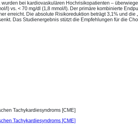
a wurden bei kardiovaskulären Hochrisikopatienten – überwiege
l/l) vs. < 70 mg/dl (1,8 mmol/l). Der primäre kombinierte Endp
tener erreicht. Die absolute Risikoreduktion beträgt 3,1% und 
senkt. Das Studienergebnis stützt die Empfehlungen für die Chol
ischen Tachykardiesyndroms [CME]