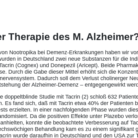
er Therapie des M. Alzheimer
on Nootropika bei Demenz-Erkrankungen haben wir vor 
r wurden in Deutschland zwei neue Substanzen für die Ind
acrin (Cognex) und Donepezil (Aricept). Beide Pharma
se. Durch die Gabe dieser Mittel erhöht sich die Konzent
lnervensystem. Dadurch soll dem Verlust cholinerger Ne
tstehung der Alzheimer-Demenz – entgegengewirkt wer
e doppeltblinde Studie mit Tacrin (2) schloß 632 Patient
 Es fand sich, daß mit Tacrin etwa 40% der Patienten 
ests erzielten. In einer nachfolgenden Phase wurden die
ndomisiert. Da die positiven Effekte unter Plazebo verlo
anhielten, konnte die beobachtete Verbesserung auf Tac
echswöchigen Behandlung kam es zu einem signifikant g
Tacrin wurde daraufhin in Deutschland und den USA zur 