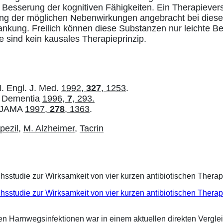
Besserung der kognitiven Fähigkeiten. Ein Therapiever
ng der möglichen Nebenwirkungen angebracht bei dieser f
ankung. Freilich können diese Substanzen nur leichte B
 sind kein kausales Therapieprinzip.
 N. Engl. J. Med.
1992,
327
, 1253
.
.: Dementia
1996,
7
, 293.
.: JAMA
1997,
278
, 1363
.
pezil
,
M. Alzheimer
,
Tacrin
eichsstudie zur Wirksamkeit von vier kurzen antibiotischen Ther
ren Harnwegsinfektionen war in einem aktuellen direkten Vergle