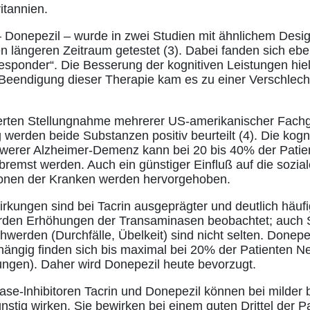
itannien.
 Donepezil – wurde in zwei Studien mit ähnlichem Design
n längeren Zeitraum getestet (3). Dabei fanden sich eben
sponder“. Die Besserung der kognitiven Leistungen hiel
eendigung dieser Therapie kam es zu einer Verschlech
werten Stellungnahme mehrerer US-amerikanischer Fachg
werden beide Substanzen positiv beurteilt (4). Die kogni
chwerer Alzheimer-Demenz kann bei 20 bis 40% der Patie
bremst werden. Auch ein günstiger Einfluß auf die sozia
onen der Kranken werden hervorgehoben.
kungen sind bei Tacrin ausgeprägter und deutlich häufi
den Erhöhungen der Transaminasen beobachtet; auch S
hwerden (Durchfälle, Übelkeit) sind nicht selten. Donepe
bhängig finden sich bis maximal bei 20% der Patienten 
gen). Daher wird Donepezil heute bevorzugt.
ase-lnhibitoren Tacrin und Donepezil können bei milder 
tig wirken. Sie bewirken bei einem guten Drittel der P