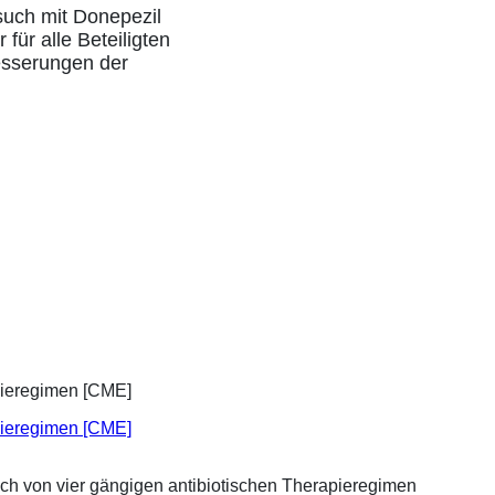
such mit Donepezil
ür alle Beteiligten
esserungen der
apieregimen [CME]
ich von vier gängigen antibiotischen Therapieregimen