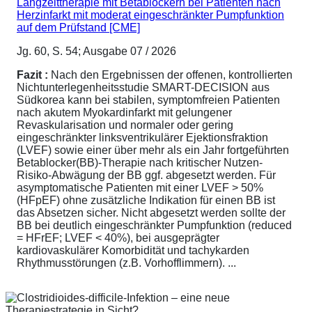
Langzeittherapie mit Betablockern bei Patienten nach
Herzinfarkt mit moderat eingeschränkter Pumpfunktion
auf dem Prüfstand [CME]
Jg. 60, S. 54; Ausgabe 07 / 2026
Fazit :
Nach den Ergebnissen der offenen, kontrollierten
Nichtunterlegenheitsstudie SMART-DECISION aus
Südkorea kann bei stabilen, symptomfreien Patienten
nach akutem Myokardinfarkt mit gelungener
Revaskularisation und normaler oder gering
eingeschränkter linksventrikulärer Ejektionsfraktion
(LVEF) sowie einer über mehr als ein Jahr fortgeführten
Betablocker(BB)-Therapie nach kritischer Nutzen-
Risiko-Abwägung der BB ggf. abgesetzt werden. Für
asymptomatische Patienten mit einer LVEF > 50%
(HFpEF) ohne zusätzliche Indikation für einen BB ist
das Absetzen sicher. Nicht abgesetzt werden sollte der
BB bei deutlich eingeschränkter Pumpfunktion (reduced
= HFrEF; LVEF < 40%), bei ausgeprägter
kardiovaskulärer Komorbidität und tachykarden
Rhythmusstörungen (z.B. Vorhofflimmern). ...