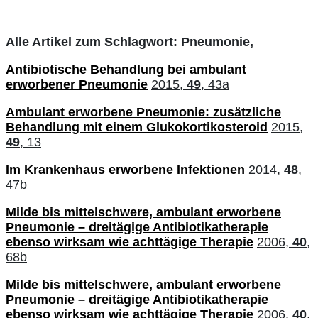
Alle Artikel zum Schlagwort: Pneumonie,
Antibiotische Behandlung bei ambulant
erworbener Pneumonie
2015,
49
, 43a
Ambulant erworbene Pneumonie: zusätzliche
Behandlung mit einem Glukokortikosteroid
2015,
49
, 13
Im Krankenhaus erworbene Infektionen
2014,
48
,
47b
Milde bis mittelschwere, ambulant erworbene
Pneumonie – dreitägige Antibiotikatherapie
ebenso wirksam wie achttägige Therapie
2006,
40
,
68b
Milde bis mittelschwere, ambulant erworbene
Pneumonie – dreitägige Antibiotikatherapie
ebenso wirksam wie achttägige Therapie
2006,
40
,