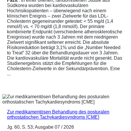
Fazit
: In einer offenen, randomisierten Studie aus
Südkorea wurden bei kardiovaskulären
Hochrisikopatienten – überwiegend nach einem
klinischen Ereignis – zwei Zielwerte für das LDL-
Cholesterin gegeneinander getestet: < 55 mg/d (1,4
mmol/l) vs. < 70 mg/dl (1,8 mmol/l). Der primäre
kombinierte Endpunkt (verschiedene atherosklerotische
Ereignisse) wurde nach 3 Jahren mit dem niedrigeren
Zielwert signifikant seltener erreicht. Die absolute
Risikoreduktion beträgt 3,1% und die „Number Needed
to Treat“ 32 über die Behandlungsdauer von 3 Jahren.
Die kardiovaskuläre Mortalität wurde nicht gesenkt. Das
Studienergebnis stützt die Empfehlungen für die
Cholesterin-Zielwerte in der Sekundärprävention. Eine
...
Zur medikamentösen Behandlung des posturalen
orthostatischen Tachykardiesyndroms [CME]
Jg. 60, S. 53; Ausgabe 07 / 2026