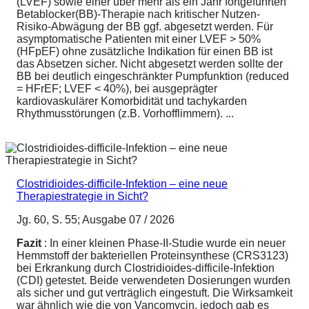
(LVEF) sowie einer über mehr als ein Jahr fortgeführten
Betablocker(BB)-Therapie nach kritischer Nutzen-
Risiko-Abwägung der BB ggf. abgesetzt werden. Für
asymptomatische Patienten mit einer LVEF > 50%
(HFpEF) ohne zusätzliche Indikation für einen BB ist
das Absetzen sicher. Nicht abgesetzt werden sollte der
BB bei deutlich eingeschränkter Pumpfunktion (reduced
= HFrEF; LVEF < 40%), bei ausgeprägter
kardiovaskulärer Komorbidität und tachykarden
Rhythmusstörungen (z.B. Vorhofflimmern). ...
Clostridioides-difficile-Infektion – eine neue
Therapiestrategie in Sicht?
Jg. 60, S. 55; Ausgabe 07 / 2026
Fazit
: In einer kleinen Phase-II-Studie wurde ein neuer
Hemmstoff der bakteriellen Proteinsynthese (CRS3123)
bei Erkrankung durch Clostridioides-difficile-Infektion
(CDI) getestet. Beide verwendeten Dosierungen wurden
als sicher und gut verträglich eingestuft. Die Wirksamkeit
war ähnlich wie die von Vancomycin, jedoch gab es