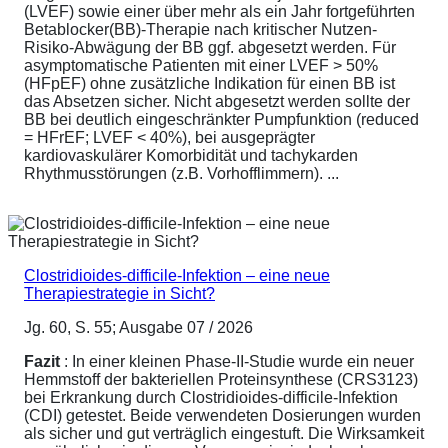
(LVEF) sowie einer über mehr als ein Jahr fortgeführten
Betablocker(BB)-Therapie nach kritischer Nutzen-
Risiko-Abwägung der BB ggf. abgesetzt werden. Für
asymptomatische Patienten mit einer LVEF > 50%
(HFpEF) ohne zusätzliche Indikation für einen BB ist
das Absetzen sicher. Nicht abgesetzt werden sollte der
BB bei deutlich eingeschränkter Pumpfunktion (reduced
= HFrEF; LVEF < 40%), bei ausgeprägter
kardiovaskulärer Komorbidität und tachykarden
Rhythmusstörungen (z.B. Vorhofflimmern). ...
Clostridioides-difficile-Infektion – eine neue
Therapiestrategie in Sicht?
Jg. 60, S. 55; Ausgabe 07 / 2026
Fazit
: In einer kleinen Phase-II-Studie wurde ein neuer
Hemmstoff der bakteriellen Proteinsynthese (CRS3123)
bei Erkrankung durch Clostridioides-difficile-Infektion
(CDI) getestet. Beide verwendeten Dosierungen wurden
als sicher und gut verträglich eingestuft. Die Wirksamkeit