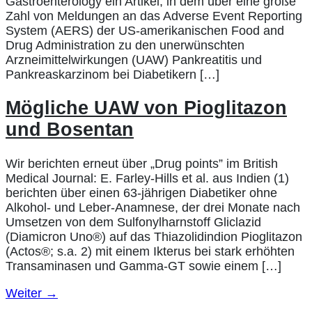
Gastroenterology ein Artikel, in dem über eine große
Zahl von Meldungen an das Adverse Event Reporting
System (AERS) der US-amerikanischen Food and
Drug Administration zu den unerwünschten
Arzneimittelwirkungen (UAW) Pankreatitis und
Pankreaskarzinom bei Diabetikern […]
Mögliche UAW von Pioglitazon
und Bosentan
Wir berichten erneut über „Drug points” im British
Medical Journal: E. Farley-Hills et al. aus Indien (1)
berichten über einen 63-jährigen Diabetiker ohne
Alkohol- und Leber-Anamnese, der drei Monate nach
Umsetzen von dem Sulfonylharnstoff Gliclazid
(Diamicron Uno®) auf das Thiazolidindion Pioglitazon
(Actos®; s.a. 2) mit einem Ikterus bei stark erhöhten
Transaminasen und Gamma-GT sowie einem […]
Weiter
→