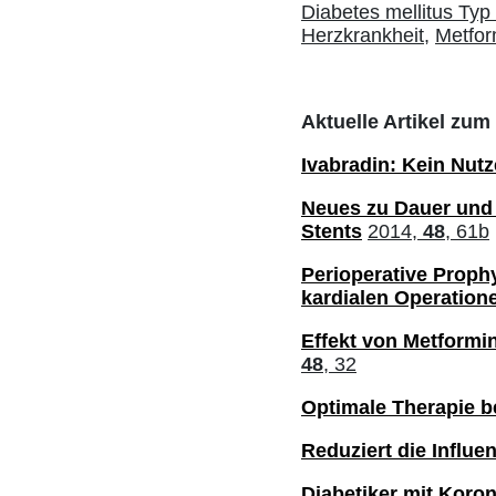
Diabetes mellitus Typ 
Herzkrankheit,
Metfor
Aktuelle Artikel zum
Ivabradin: Kein Nutz
Neues zu Dauer und 
Stents
2014,
48
, 61b
Perioperative Proph
kardialen Operation
Effekt von Metformin
48
, 32
Optimale Therapie b
Reduziert die Influe
Diabetiker mit Koro