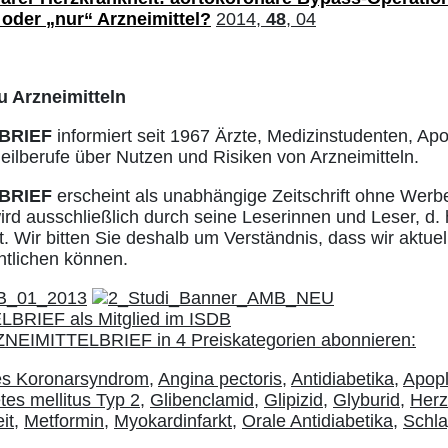
oder „nur“ Arzneimittel?
2014,
48
, 04
u Arzneimitteln
BRIEF
informiert seit 1967 Ärzte, Medizinstudenten, Ap
ilberufe über Nutzen und Risiken von Arzneimitteln.
BRIEF
erscheint als unabhängige Zeitschrift ohne Werb
ird ausschließlich durch seine Leserinnen und Leser, d. 
. Wir bitten Sie deshalb um Verständnis, dass wir aktuell
ntlichen können.
es Koronarsyndrom
,
Angina pectoris
,
Antidiabetika
,
Apopl
tes mellitus Typ 2
,
Glibenclamid
,
Glipizid
,
Glyburid
,
Herz
it
,
Metformin
,
Myokardinfarkt
,
Orale Antidiabetika
,
Schla