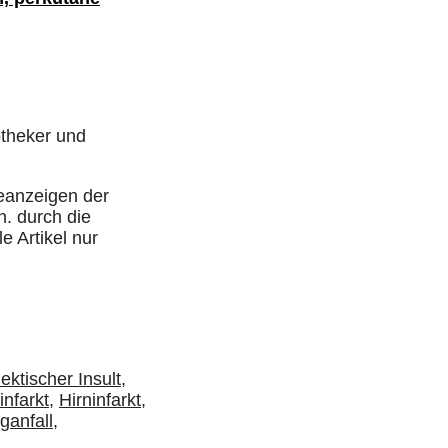
otheker und
eanzeigen der
h. durch die
e Artikel nur
ektischer Insult
,
infarkt
,
Hirninfarkt
,
ganfall
,