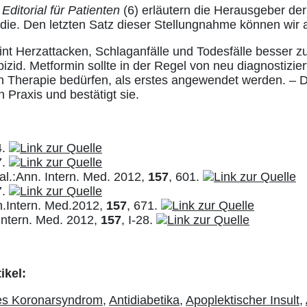
n
Editorial für Patienten
(6) erläutern die Herausgeber der
die. Den letzten Satz dieser Stellungnahme können wir a
nt Herzattacken, Schlaganfälle und Todesfälle besser zu
izid. Metformin sollte in der Regel von neu diagnostizier
 Therapie bedürfen, als erstes angewendet werden. – 
n Praxis und bestätigt sie.
4.
7.
al.:Ann. Intern. Med. 2012,
157
, 601.
7.
n.Intern. Med.2012,
157
, 671.
ntern. Med. 2012,
157
, I-28.
ikel:
es Koronarsyndrom,
Antidiabetika,
Apoplektischer Insult,