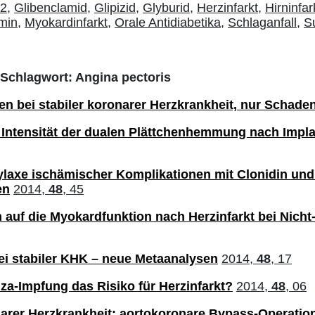
2,
Glibenclamid,
Glipizid,
Glyburid,
Herzinfarkt,
Hirninfar
min,
Myokardinfarkt,
Orale Antidiabetika,
Schlaganfall,
Su
 Schlagwort: Angina pectoris
en bei stabiler koronarer Herzkrankheit, nur Schade
Intensität der dualen Plättchenhemmung nach Impla
ylaxe ischämischer Komplikationen mit Clonidin und
en
2014,
48
, 45
 auf die Myokardfunktion nach Herzinfarkt bei Nicht
ei stabiler KHK – neue Metaanalysen
2014,
48
, 17
nza-Impfung das Risiko für Herzinfarkt?
2014,
48
, 06
narer Herzkrankheit: aortokoronare Bypass-Operatio