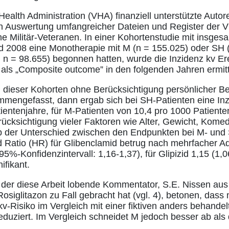
alth Administration (VHA) finanziell unterstützte Autore
ch Auswertung umfangreicher Dateien und Register der 
 Militär-Veteranen. In einer Kohortenstudie mit insges
d 2008 eine Monotherapie mit M (n = 155.025) oder SH 
; n = 98.655) begonnen hatten, wurde die Inzidenz kv Ere
 als „Composite outcome” in den folgenden Jahren ermitt
n dieser Kohorten ohne Berücksichtigung persönlicher B
mmengefasst, dann ergab sich bei SH-Patienten eine Inz
ientenjahre, für M-Patienten von 10,4 pro 1000 Patient
rücksichtigung vieler Faktoren wie Alter, Gewicht, Komed
b der Unterschied zwischen den Endpunkten bei M- und
rd Ratio (HR) für Glibenclamid betrug nach mehrfacher Ad
95%-Konfidenzintervall: 1,16-1,37), für Glipizid 1,15 (1,
ifikant.
der diese Arbeit lobende Kommentator, S.E. Nissen aus
siglitazon zu Fall gebracht hat (vgl. 4), betonen, dass 
v-Risiko im Vergleich mit einer fiktiven anders behande
eduziert. Im Vergleich schneidet M jedoch besser ab als