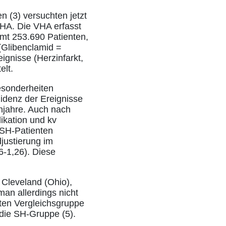
n (3) versuchten jetzt
VHA. Die VHA erfasst
amt 253.690 Patienten,
(Glibenclamid =
ignisse (Herzinfarkt,
elt.
esonderheiten
idenz der Ereignisse
enjahre. Auch nach
ikation und kv
 SH-Patienten
justierung im
06-1,26). Diese
 Cleveland (Ohio),
man allerdings nicht
lten Vergleichsgruppe
 die SH-Gruppe (5).