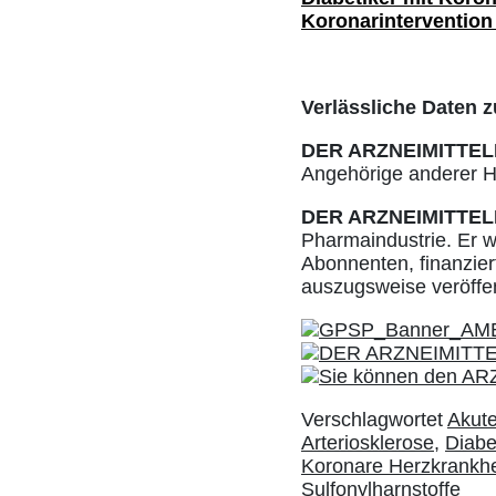
Koronarintervention 
Verlässliche Daten z
DER ARZNEIMITTEL
Angehörige anderer He
DER ARZNEIMITTEL
Pharmaindustrie. Er w
Abonnenten, finanziert
auszugsweise veröffe
Verschlagwortet
Akut
Arteriosklerose
,
Diabe
Koronare Herzkrankhe
Sulfonylharnstoffe