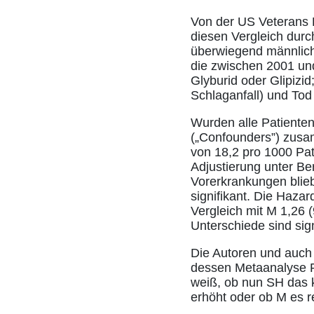
Von der US Veterans He
diesen Vergleich dur
überwiegend männliche
die zwischen 2001 un
Glyburid oder Glipizid
Schlaganfall) und Tod
Wurden alle Patiente
(„Confounders”) zusa
von 18,2 pro 1000 Pat
Adjustierung unter Be
Vorerkrankungen blie
signifikant. Die Haza
Vergleich mit M 1,26 (
Unterschiede sind sign
Die Autoren und auch 
dessen Metaanalyse Ro
weiß, ob nun SH das k
erhöht oder ob M es r