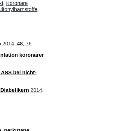
kt,
Koronare
lfonylharnstoffe,
n
2014,
48
, 76
ntation koronarer
 ASS bei nicht-
-Diabetikern
2014,
n, perkutane