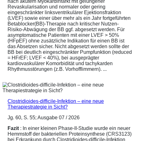
nach akutem Myokardinfarkt mit gelungener
Revaskularisation und normaler oder gering
eingeschränkter linksventrikulärer Ejektionsfraktion
(LVEF) sowie einer über mehr als ein Jahr fortgeführten
Betablocker(BB)-Therapie nach kritischer Nutzen-
Risiko-Abwägung der BB ggf. abgesetzt werden. Für
asymptomatische Patienten mit einer LVEF > 50%
(HFpEF) ohne zusätzliche Indikation für einen BB ist
das Absetzen sicher. Nicht abgesetzt werden sollte der
BB bei deutlich eingeschränkter Pumpfunktion (reduced
= HFrEF; LVEF < 40%), bei ausgeprägter
kardiovaskulärer Komorbidität und tachykarden
Rhythmusstörungen (z.B. Vorhofflimmern). ...
Clostridioides-difficile-Infektion – eine neue
Therapiestrategie in Sicht?
Jg. 60, S. 55; Ausgabe 07 / 2026
Fazit
: In einer kleinen Phase-II-Studie wurde ein neuer
Hemmstoff der bakteriellen Proteinsynthese (CRS3123)
bei Erkrankung durch Clostridioides-difficile-Infektion