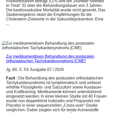
Risikoreduktion beträgt 3,1% und die „Number Needed
to Treat“ 32 über die Behandlungsdauer von 3 Jahren.
Die kardiovaskuläre Mortalität wurde nicht gesenkt. Das
Studienergebnis stützt die Empfehlungen für die
Cholesterin-Zielwerte in der Sekundärprävention. Eine
...
Zur medikamentösen Behandlung des posturalen
orthostatischen Tachykardiesyndroms [CME]
Jg. 60, S. 53; Ausgabe 07 / 2026
Fazit
: Die Behandlung des posturalen orthostatischen
Tachykardiesyndroms ist symptomatisch und umfasst
erhöhte Flüssigkeits- und Salzzufuhr sowie Ausdauer-
und Krafttraining. Medikamente können unterstützend
eingesetzt werden. In einer kleinen Studie mit 40 Frauen
wurde nun doppelblind Ivabradin und Propanolol mit
Placebo in einer sequenziellen „Cross-over“-Studie
verglichen. Dabei zeigten sich für beide Arzneistoffe