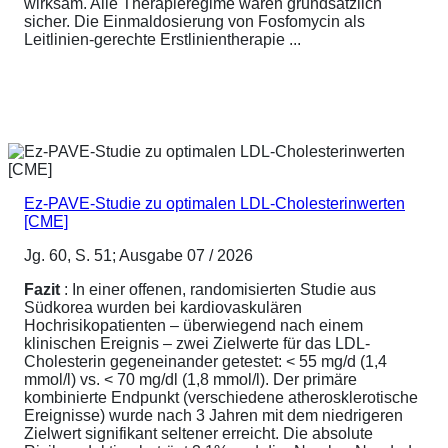
wirksam. Alle Therapieregime waren grundsätzlich
sicher. Die Einmaldosierung von Fosfomycin als
Leitlinien-gerechte Erstlinientherapie ...
Ez-PAVE-Studie zu optimalen LDL-Cholesterinwerten
[CME]
Jg. 60, S. 51; Ausgabe 07 / 2026
Fazit
: In einer offenen, randomisierten Studie aus
Südkorea wurden bei kardiovaskulären
Hochrisikopatienten – überwiegend nach einem
klinischen Ereignis – zwei Zielwerte für das LDL-
Cholesterin gegeneinander getestet: < 55 mg/d (1,4
mmol/l) vs. < 70 mg/dl (1,8 mmol/l). Der primäre
kombinierte Endpunkt (verschiedene atherosklerotische
Ereignisse) wurde nach 3 Jahren mit dem niedrigeren
Zielwert signifikant seltener erreicht. Die absolute