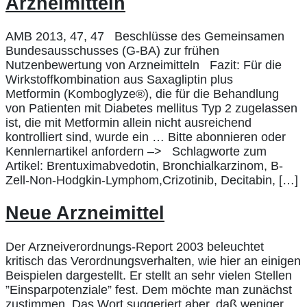
Arzneimitteln
AMB 2013, 47, 47 Beschlüsse des Gemeinsamen
Bundesausschusses (G-BA) zur frühen
Nutzenbewertung von Arzneimitteln Fazit: Für die
Wirkstoffkombination aus Saxagliptin plus
Metformin (Komboglyze®), die für die Behandlung
von Patienten mit Diabetes mellitus Typ 2 zugelassen
ist, die mit Metformin allein nicht ausreichend
kontrolliert sind, wurde ein … Bitte abonnieren oder
Kennlernartikel anfordern –> Schlagworte zum
Artikel: Brentuximabvedotin, Bronchialkarzinom, B-
Zell-Non-Hodgkin-Lymphom,Crizotinib, Decitabin, […]
Neue Arzneimittel
Der Arzneiverordnungs-Report 2003 beleuchtet
kritisch das Verordnungsverhalten, wie hier an einigen
Beispielen dargestellt. Er stellt an sehr vielen Stellen
”Einsparpotenziale” fest. Dem möchte man zunächst
zustimmen. Das Wort suggeriert aber, daß weniger