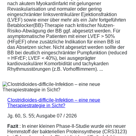
nach akutem Myokardinfarkt mit gelungener
Revaskularisation und normaler oder gering
eingeschränkter linksventrikulärer Ejektionsfraktion
(LVEF) sowie einer über mehr als ein Jahr fortgeführten
Betablocker(BB)-Therapie nach kritischer Nutzen-
Risiko-Abwägung der BB ggf. abgesetzt werden. Für
asymptomatische Patienten mit einer LVEF > 50%
(HFpEF) ohne zusätzliche Indikation für einen BB ist
das Absetzen sicher. Nicht abgesetzt werden sollte der
BB bei deutlich eingeschränkter Pumpfunktion (reduced
= HFrEF; LVEF < 40%), bei ausgeprägter
kardiovaskulärer Komorbidität und tachykarden
Rhythmusstörungen (z.B. Vorhofflimmern). ...
Clostridioides-difficile-Infektion – eine neue
Therapiestrategie in Sicht?
Jg. 60, S. 55; Ausgabe 07 / 2026
Fazit
: In einer kleinen Phase-II-Studie wurde ein neuer
Hemmstoff der bakteriellen Proteinsynthese (CRS3123)