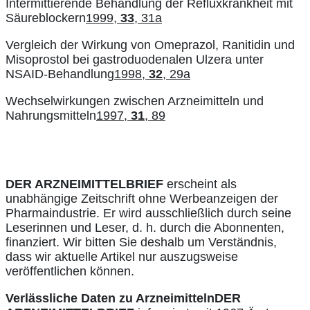
Intermittierende Behandlung der Refluxkrankheit mit
Säureblockern
1999,
33
, 31a
Vergleich der Wirkung von Omeprazol, Ranitidin und
Misoprostol bei gastroduodenalen Ulzera unter
NSAID-Behandlung
1998,
32
, 29a
Wechselwirkungen zwischen Arzneimitteln und
Nahrungsmitteln
1997,
31
, 89
DER ARZNEIMITTELBRIEF
erscheint als
unabhängige Zeitschrift ohne Werbeanzeigen der
Pharmaindustrie. Er wird ausschließlich durch seine
Leserinnen und Leser, d. h. durch die Abonnenten,
finanziert. Wir bitten Sie deshalb um Verständnis,
dass wir aktuelle Artikel nur auszugsweise
veröffentlichen können.
Verlässliche Daten zu Arzneimitteln
DER