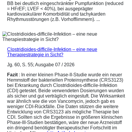
BB bei deutlich eingeschränkter Pumpfunktion (reduced
= HFrEF; LVEF < 40%), bei ausgeprägter
kardiovaskulärer Komorbidität und tachykarden
Rhythmusstörungen (z.B. Vorhofflimmern). ...
Clostridioides-difficile-Infektion – eine neue
Therapiestrategie in Sicht?
Jg. 60, S. 55; Ausgabe 07 / 2026
Fazit
: In einer kleinen Phase-II-Studie wurde ein neuer
Hemmstoff der bakteriellen Proteinsynthese (CRS3123)
bei Erkrankung durch Clostridioides-difficile-Infektion
(CDI) getestet. Beide verwendeten Dosierungen wurden
als sicher und gut verträglich eingestuft. Die Wirksamkeit
war ähnlich wie die von Vancomycin, jedoch gab es
weniger CDI-Rückfälle. Die Daten stützen die weitere
Entwicklung von CRS3123 als mögliche Therapie bei
CDI. Sollten sich die Ergebnisse in größeren klinischen
Phase-III-Studien bestätigen, wäre der neue Arzneistoff
ein dringend benötigter therapeutischer Fortschritt im