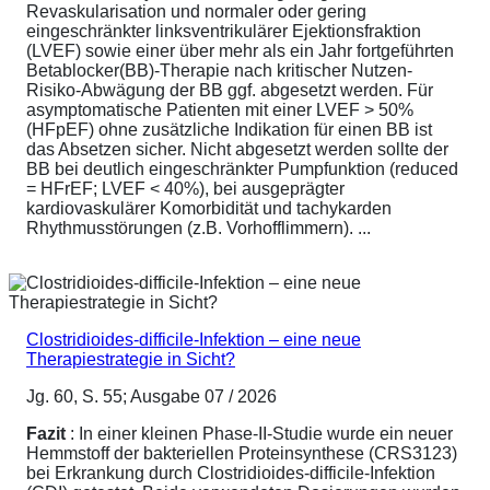
Revaskularisation und normaler oder gering
eingeschränkter linksventrikulärer Ejektionsfraktion
(LVEF) sowie einer über mehr als ein Jahr fortgeführten
Betablocker(BB)-Therapie nach kritischer Nutzen-
Risiko-Abwägung der BB ggf. abgesetzt werden. Für
asymptomatische Patienten mit einer LVEF > 50%
(HFpEF) ohne zusätzliche Indikation für einen BB ist
das Absetzen sicher. Nicht abgesetzt werden sollte der
BB bei deutlich eingeschränkter Pumpfunktion (reduced
= HFrEF; LVEF < 40%), bei ausgeprägter
kardiovaskulärer Komorbidität und tachykarden
Rhythmusstörungen (z.B. Vorhofflimmern). ...
Clostridioides-difficile-Infektion – eine neue
Therapiestrategie in Sicht?
Jg. 60, S. 55; Ausgabe 07 / 2026
Fazit
: In einer kleinen Phase-II-Studie wurde ein neuer
Hemmstoff der bakteriellen Proteinsynthese (CRS3123)
bei Erkrankung durch Clostridioides-difficile-Infektion