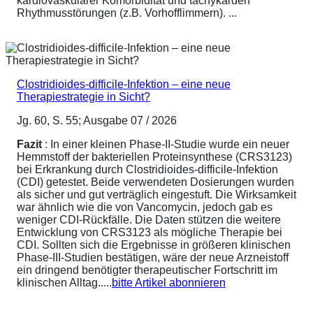
kardiovaskulärer Komorbidität und tachykarden
Rhythmusstörungen (z.B. Vorhofflimmern). ...
Clostridioides-difficile-Infektion – eine neue
Therapiestrategie in Sicht?
Jg. 60, S. 55; Ausgabe 07 / 2026
Fazit
: In einer kleinen Phase-II-Studie wurde ein neuer
Hemmstoff der bakteriellen Proteinsynthese (CRS3123)
bei Erkrankung durch Clostridioides-difficile-Infektion
(CDI) getestet. Beide verwendeten Dosierungen wurden
als sicher und gut verträglich eingestuft. Die Wirksamkeit
war ähnlich wie die von Vancomycin, jedoch gab es
weniger CDI-Rückfälle. Die Daten stützen die weitere
Entwicklung von CRS3123 als mögliche Therapie bei
CDI. Sollten sich die Ergebnisse in größeren klinischen
Phase-III-Studien bestätigen, wäre der neue Arzneistoff
ein dringend benötigter therapeutischer Fortschritt im
klinischen Alltag.....
bitte Artikel abonnieren