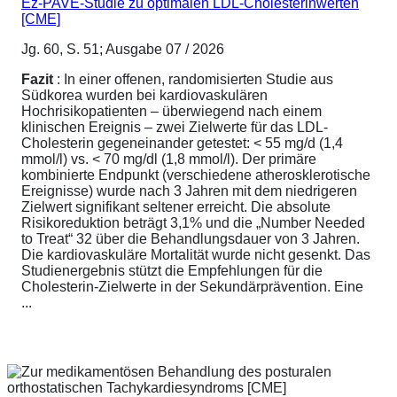
Ez-PAVE-Studie zu optimalen LDL-Cholesterinwerten
[CME]
Jg. 60, S. 51; Ausgabe 07 / 2026
Fazit
: In einer offenen, randomisierten Studie aus
Südkorea wurden bei kardiovaskulären
Hochrisikopatienten – überwiegend nach einem
klinischen Ereignis – zwei Zielwerte für das LDL-
Cholesterin gegeneinander getestet: < 55 mg/d (1,4
mmol/l) vs. < 70 mg/dl (1,8 mmol/l). Der primäre
kombinierte Endpunkt (verschiedene atherosklerotische
Ereignisse) wurde nach 3 Jahren mit dem niedrigeren
Zielwert signifikant seltener erreicht. Die absolute
Risikoreduktion beträgt 3,1% und die „Number Needed
to Treat“ 32 über die Behandlungsdauer von 3 Jahren.
Die kardiovaskuläre Mortalität wurde nicht gesenkt. Das
Studienergebnis stützt die Empfehlungen für die
Cholesterin-Zielwerte in der Sekundärprävention. Eine
...