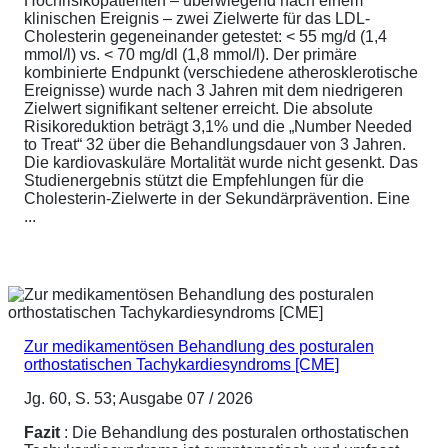
Hochrisikopatienten – überwiegend nach einem
klinischen Ereignis – zwei Zielwerte für das LDL-
Cholesterin gegeneinander getestet: < 55 mg/d (1,4
mmol/l) vs. < 70 mg/dl (1,8 mmol/l). Der primäre
kombinierte Endpunkt (verschiedene atherosklerotische
Ereignisse) wurde nach 3 Jahren mit dem niedrigeren
Zielwert signifikant seltener erreicht. Die absolute
Risikoreduktion beträgt 3,1% und die „Number Needed
to Treat“ 32 über die Behandlungsdauer von 3 Jahren.
Die kardiovaskuläre Mortalität wurde nicht gesenkt. Das
Studienergebnis stützt die Empfehlungen für die
Cholesterin-Zielwerte in der Sekundärprävention. Eine
...
Zur medikamentösen Behandlung des posturalen
orthostatischen Tachykardiesyndroms [CME]
Jg. 60, S. 53; Ausgabe 07 / 2026
Fazit
: Die Behandlung des posturalen orthostatischen