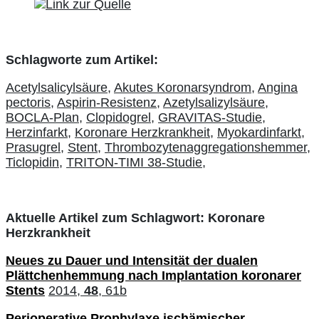
Schlagworte zum Artikel:
Acetylsalicylsäure,
Akutes Koronarsyndrom,
Angina
pectoris,
Aspirin-Resistenz,
Azetylsalizylsäure,
BOCLA-Plan,
Clopidogrel,
GRAVITAS-Studie,
Herzinfarkt,
Koronare Herzkrankheit,
Myokardinfarkt,
Prasugrel,
Stent,
Thrombozytenaggregationshemmer,
Ticlopidin,
TRITON-TIMI 38-Studie,
Aktuelle Artikel zum Schlagwort: Koronare
Herzkrankheit
Neues zu Dauer und Intensität der dualen
Plättchenhemmung nach Implantation koronarer
Stents
2014,
48
, 61b
Perioperative Prophylaxe ischämischer