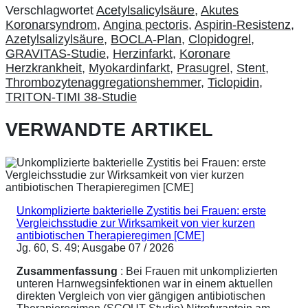
Verschlagwortet
Acetylsalicylsäure
,
Akutes
Koronarsyndrom
,
Angina pectoris
,
Aspirin-Resistenz
,
Azetylsalizylsäure
,
BOCLA-Plan
,
Clopidogrel
,
GRAVITAS-Studie
,
Herzinfarkt
,
Koronare
Herzkrankheit
,
Myokardinfarkt
,
Prasugrel
,
Stent
,
Thrombozytenaggregationshemmer
,
Ticlopidin
,
TRITON-TIMI 38-Studie
VERWANDTE ARTIKEL
Unkomplizierte bakterielle Zystitis bei Frauen: erste
Vergleichsstudie zur Wirksamkeit von vier kurzen
antibiotischen Therapieregimen [CME]
Jg. 60, S. 49; Ausgabe 07 / 2026
Zusammenfassung
: Bei Frauen mit unkomplizierten
unteren Harnwegsinfektionen war in einem aktuellen
direkten Vergleich von vier gängigen antibiotischen