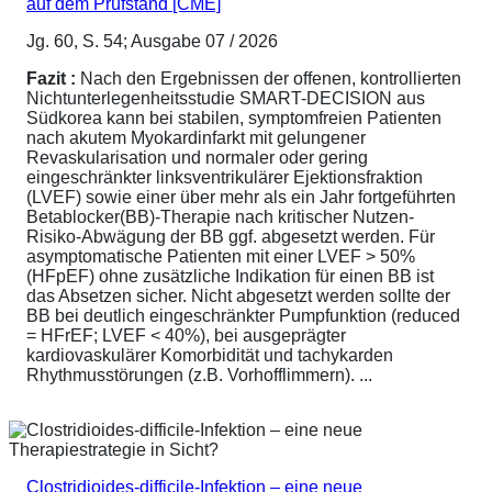
auf dem Prüfstand [CME]
Jg. 60, S. 54; Ausgabe 07 / 2026
Fazit :
Nach den Ergebnissen der offenen, kontrollierten
Nichtunterlegenheitsstudie SMART-DECISION aus
Südkorea kann bei stabilen, symptomfreien Patienten
nach akutem Myokardinfarkt mit gelungener
Revaskularisation und normaler oder gering
eingeschränkter linksventrikulärer Ejektionsfraktion
(LVEF) sowie einer über mehr als ein Jahr fortgeführten
Betablocker(BB)-Therapie nach kritischer Nutzen-
Risiko-Abwägung der BB ggf. abgesetzt werden. Für
asymptomatische Patienten mit einer LVEF > 50%
(HFpEF) ohne zusätzliche Indikation für einen BB ist
das Absetzen sicher. Nicht abgesetzt werden sollte der
BB bei deutlich eingeschränkter Pumpfunktion (reduced
= HFrEF; LVEF < 40%), bei ausgeprägter
kardiovaskulärer Komorbidität und tachykarden
Rhythmusstörungen (z.B. Vorhofflimmern). ...
Clostridioides-difficile-Infektion – eine neue