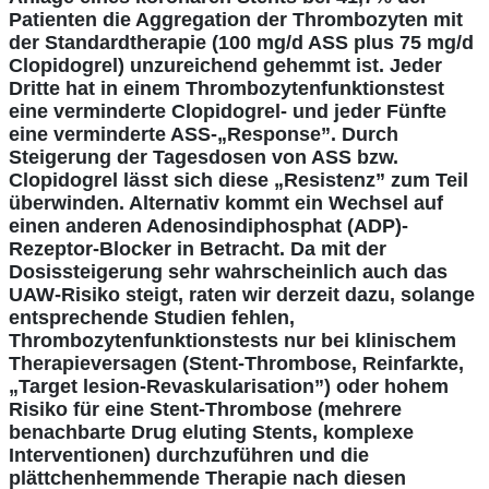
Patienten die Aggregation der Thrombozyten mit
der Standardtherapie (100 mg/d ASS plus 75 mg/d
Clopidogrel) unzureichend gehemmt ist. Jeder
Dritte hat in einem Thrombozytenfunktionstest
eine verminderte Clopidogrel- und jeder Fünfte
eine verminderte ASS-„Response”. Durch
Steigerung der Tagesdosen von ASS bzw.
Clopidogrel lässt sich diese „Resistenz” zum Teil
überwinden. Alternativ kommt ein Wechsel auf
einen anderen
Adenosindiphosphat (ADP)
-
Rezeptor-Blocker in Betracht. Da mit der
Dosissteigerung sehr wahrscheinlich auch das
UAW-Risiko steigt, raten wir derzeit dazu, solange
entsprechende Studien fehlen,
Thrombozytenfunktionstests nur bei klinischem
Therapieversagen (Stent-Thrombose, Reinfarkte,
„Target lesion-Revaskularisation”) oder hohem
Risiko für eine Stent-Thrombose (mehrere
benachbarte Drug eluting Stents, komplexe
Interventionen) durchzuführen und die
plättchenhemmende Therapie nach diesen