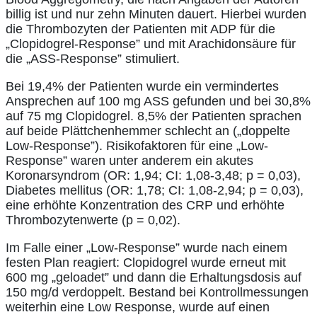
billig ist und nur zehn Minuten dauert. Hierbei wurden
die Thrombozyten der Patienten mit ADP für die
„Clopidogrel-Response” und mit Arachidonsäure für
die „ASS-Response” stimuliert.
Bei 19,4% der Patienten wurde ein vermindertes
Ansprechen auf 100 mg ASS gefunden und bei 30,8%
auf 75 mg Clopidogrel. 8,5% der Patienten sprachen
auf beide Plättchenhemmer schlecht an („doppelte
Low-Response”). Risikofaktoren für eine „Low-
Response” waren unter anderem ein akutes
Koronarsyndrom (OR: 1,94; CI: 1,08-3,48; p = 0,03),
Diabetes mellitus (OR: 1,78; CI: 1,08-2,94; p = 0,03),
eine erhöhte Konzentration des CRP und erhöhte
Thrombozytenwerte (p = 0,02).
Im Falle einer „Low-Response” wurde nach einem
festen Plan reagiert: Clopidogrel wurde erneut mit
600 mg „geloadet” und dann die Erhaltungsdosis auf
150 mg/d verdoppelt. Bestand bei Kontrollmessungen
weiterhin eine Low Response, wurde auf einen