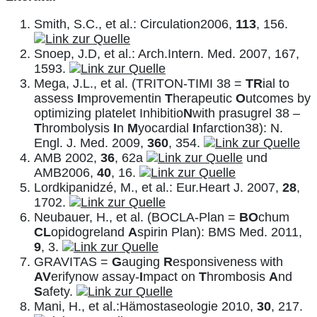
Smith, S.C., et al.: Circulation2006,
113
, 156.
Snoep, J.D, et al.: Arch.Intern. Med. 2007, 167,
1593.
Mega, J.L., et al. (TRITON-TIMI 38 =
TR
ial to
assess
I
mprovementin
T
herapeutic
O
utcomes by
optimizing platelet Inhibitio
N
with prasugrel 38 –
T
hrombolysis
I
n
M
yocardial
I
nfarction38): N.
Engl. J. Med. 2009,
360
, 354.
AMB 2002,
36
, 62a
und
AMB2006,
40
, 16.
Lordkipanidzé, M., et al.: Eur.Heart J. 2007,
28
,
1702.
Neubauer, H., et al. (BOCLA-Plan =
BO
chum
CL
opidogreland
A
spirin Plan): BMS Med. 2011,
9
, 3.
GRAVITAS =
G
auging
R
esponsiveness with
A
V
erifynow assay-
I
mpact on
T
hrombosis
A
nd
S
afety.
Mani, H., et al.:Hämostaseologie 2010,
30
, 217.