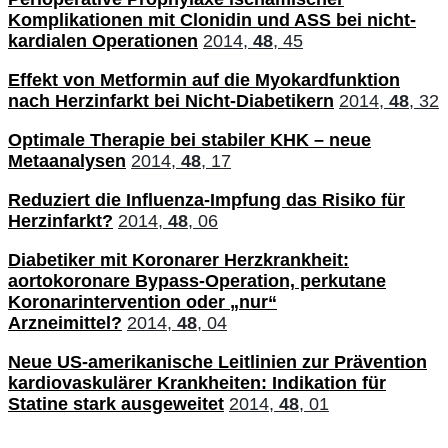
Komplikationen mit Clonidin und ASS bei nicht-
kardialen Operationen
2014,
48
, 45
Effekt von Metformin auf die Myokardfunktion
nach Herzinfarkt bei Nicht-Diabetikern
2014,
48
, 32
Optimale Therapie bei stabiler KHK – neue
Metaanalysen
2014,
48
, 17
Reduziert die Influenza-Impfung das Risiko für
Herzinfarkt?
2014,
48
, 06
Diabetiker mit Koronarer Herzkrankheit:
aortokoronare Bypass-Operation, perkutane
Koronarintervention oder „nur“
Arzneimittel?
2014,
48
, 04
Neue US-amerikanische Leitlinien zur Prävention
kardiovaskulärer Krankheiten: Indikation für
Statine stark ausgeweitet
2014,
48
, 01