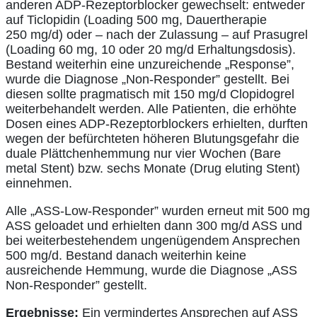
anderen ADP-Rezeptorblocker gewechselt: entweder
auf Ticlopidin (Loading 500 mg, Dauertherapie
250 mg/d) oder – nach der Zulassung – auf Prasugrel
(Loading 60 mg, 10 oder 20 mg/d Erhaltungsdosis).
Bestand weiterhin eine unzureichende „Response”,
wurde die Diagnose „Non-Responder” gestellt. Bei
diesen sollte pragmatisch mit 150 mg/d Clopidogrel
weiterbehandelt werden. Alle Patienten, die erhöhte
Dosen eines ADP-Rezeptorblockers erhielten, durften
wegen der befürchteten höheren Blutungsgefahr die
duale Plättchenhemmung nur vier Wochen (Bare
metal Stent) bzw. sechs Monate (Drug eluting Stent)
einnehmen.
Alle „ASS-Low-Responder” wurden erneut mit 500 mg
ASS geloadet und erhielten dann 300 mg/d ASS und
bei weiterbestehendem ungenügendem Ansprechen
500 mg/d. Bestand danach weiterhin keine
ausreichende Hemmung, wurde die Diagnose „ASS
Non-Responder” gestellt.
Ergebnisse:
Ein vermindertes Ansprechen auf ASS