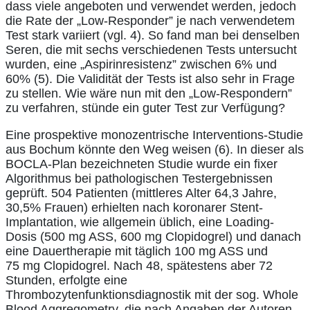
dass viele angeboten und verwendet werden, jedoch
die Rate der „Low-Responder” je nach verwendetem
Test stark variiert (vgl. 4). So fand man bei denselben
Seren, die mit sechs verschiedenen Tests untersucht
wurden, eine „Aspirinresistenz” zwischen 6% und
60% (5). Die Validität der Tests ist also sehr in Frage
zu stellen. Wie wäre nun mit den „Low-Respondern”
zu verfahren, stünde ein guter Test zur Verfügung?
Eine prospektive monozentrische Interventions-Studie
aus Bochum könnte den Weg weisen (6). In dieser als
BOCLA-Plan bezeichneten Studie wurde ein fixer
Algorithmus bei pathologischen Testergebnissen
geprüft. 504 Patienten (mittleres Alter 64,3 Jahre,
30,5% Frauen) erhielten nach koronarer Stent-
Implantation, wie allgemein üblich, eine Loading-
Dosis (500 mg ASS, 600 mg Clopidogrel) und danach
eine Dauertherapie mit täglich 100 mg ASS und
75 mg Clopidogrel. Nach 48, spätestens aber 72
Stunden, erfolgte eine
Thrombozytenfunktionsdiagnostik mit der sog. Whole
Blood Aggregometry, die nach Angaben der Autoren