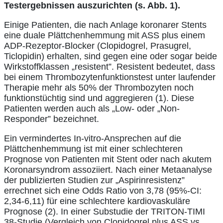
Testergebnissen auszurichten (s. Abb. 1).
Einige Patienten, die nach Anlage koronarer Stents
eine duale Plättchenhemmung mit ASS plus einem
ADP-Rezeptor-Blocker (Clopidogrel, Prasugrel,
Ticlopidin) erhalten, sind gegen eine oder sogar beide
Wirkstoffklassen „resistent”. Resistent bedeutet, dass
bei einem Thrombozytenfunktionstest unter laufender
Therapie mehr als 50% der Thrombozyten noch
funktionstüchtig sind und aggregieren (1). Diese
Patienten werden auch als „Low- oder „Non-
Responder” bezeichnet.
Ein vermindertes In-vitro-Ansprechen auf die
Plättchenhemmung ist mit einer schlechteren
Prognose von Patienten mit Stent oder nach akutem
Koronarsyndrom assoziiert. Nach einer Metaanalyse
der publizierten Studien zur „Aspirinresistenz”
errechnet sich eine Odds Ratio von 3,78 (95%-CI:
2,34-6,11) für eine schlechtere kardiovaskuläre
Prognose (2). In einer Substudie der TRITON-TIMI
38-Studie (Vergleich von Clopidogrel plus ASS vs.