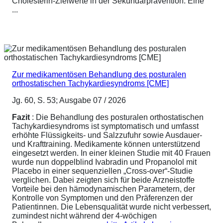
Cholesterin-Zielwerte in der Sekundärprävention. Eine
...
Zur medikamentösen Behandlung des posturalen
orthostatischen Tachykardiesyndroms [CME]
Jg. 60, S. 53; Ausgabe 07 / 2026
Fazit
: Die Behandlung des posturalen orthostatischen
Tachykardiesyndroms ist symptomatisch und umfasst
erhöhte Flüssigkeits- und Salzzufuhr sowie Ausdauer-
und Krafttraining. Medikamente können unterstützend
eingesetzt werden. In einer kleinen Studie mit 40 Frauen
wurde nun doppelblind Ivabradin und Propanolol mit
Placebo in einer sequenziellen „Cross-over“-Studie
verglichen. Dabei zeigten sich für beide Arzneistoffe
Vorteile bei den hämodynamischen Parametern, der
Kontrolle von Symptomen und den Präferenzen der
Patientinnen. Die Lebensqualität wurde nicht verbessert,
zumindest nicht während der 4-wöchigen