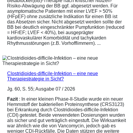
Betablocker(BB)-Therapie nach kritischer Nutzen-
Risiko-Abwägung der BB ggf. abgesetzt werden. Für
asymptomatische Patienten mit einer LVEF > 50%
(HFpEF) ohne zusätzliche Indikation für einen BB ist
das Absetzen sicher. Nicht abgesetzt werden sollte der
BB bei deutlich eingeschränkter Pumpfunktion (reduced
= HFrEF; LVEF < 40%), bei ausgeprägter
kardiovaskulärer Komorbidität und tachykarden
Rhythmusstörungen (z.B. Vorhofflimmern). ...
Clostridioides-difficile-Infektion – eine neue
Therapiestrategie in Sicht?
Jg. 60, S. 55; Ausgabe 07 / 2026
Fazit
: In einer kleinen Phase-II-Studie wurde ein neuer
Hemmstoff der bakteriellen Proteinsynthese (CRS3123)
bei Erkrankung durch Clostridioides-difficile-Infektion
(CDI) getestet. Beide verwendeten Dosierungen wurden
als sicher und gut verträglich eingestuft. Die Wirksamkeit
war ähnlich wie die von Vancomycin, jedoch gab es
weniger CDI-Rückfälle. Die Daten stützen die weitere