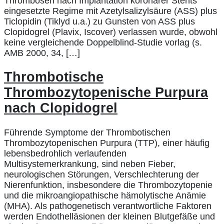
Thrombosen nach Implantation koronarer Stents
eingesetzte Regime mit Azetylsalizylsäure (ASS) plus
Ticlopidin (Tiklyd u.a.) zu Gunsten von ASS plus
Clopidogrel (Plavix, Iscover) verlassen wurde, obwohl
keine vergleichende Doppelblind-Studie vorlag (s.
AMB 2000, 34, […]
Thrombotische
Thrombozytopenische Purpura
nach Clopidogrel
Führende Symptome der Thrombotischen
Thrombozytopenischen Purpura (TTP), einer häufig
lebensbedrohlich verlaufenden
Multisystemerkrankung, sind neben Fieber,
neurologischen Störungen, Verschlechterung der
Nierenfunktion, insbesondere die Thrombozytopenie
und die mikroangiopathische hämolytische Anämie
(MHA). Als pathogenetisch verantwortliche Faktoren
werden Endothelläsionen der kleinen Blutgefäße und