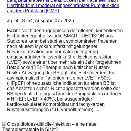
Langzeittherapie mit Betablockern bei Patienten nach
Herzinfarkt mit moderat eingeschränkter Pumpfunktion
auf dem Prüfstand [CME]
Jg. 60, S. 54; Ausgabe 07 / 2026
Fazit :
Nach den Ergebnissen der offenen, kontrollierten
Nichtunterlegenheitsstudie SMART-DECISION aus
Südkorea kann bei stabilen, symptomfreien Patienten
nach akutem Myokardinfarkt mit gelungener
Revaskularisation und normaler oder gering
eingeschränkter linksventrikulärer Ejektionsfraktion
(LVEF) sowie einer über mehr als ein Jahr fortgeführten
Betablocker(BB)-Therapie nach kritischer Nutzen-
Risiko-Abwägung der BB ggf. abgesetzt werden. Für
asymptomatische Patienten mit einer LVEF > 50%
(HFpEF) ohne zusätzliche Indikation für einen BB ist
das Absetzen sicher. Nicht abgesetzt werden sollte der
BB bei deutlich eingeschränkter Pumpfunktion (reduced
= HFrEF; LVEF < 40%), bei ausgeprägter
kardiovaskulärer Komorbidität und tachykarden
Rhythmusstörungen (z.B. Vorhofflimmern). ...