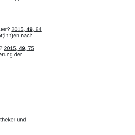
auer?
2015,
49
, 84
nt(inn)en nach
“?
2015,
49
, 75
erung der
otheker und