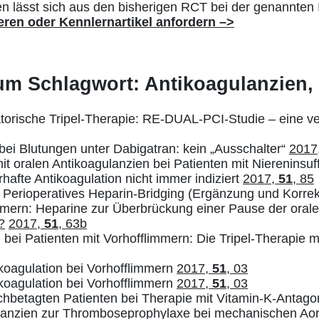
n lässt sich aus den bisherigen RCT bei der genannten I
eren oder Kennlernartikel anfordern
–>
zum Schlagwort: Antikoagulanzien,
torische Tripel-Therapie: RE-DUAL-PCI-Studie – eine v
bei Blutungen unter Dabigatran: kein „Ausschalter“
2017
it oralen Antikoagulanzien bei Patienten mit Niereninsuf
hafte Antikoagulation nicht immer indiziert
2017,
51
, 85
 Perioperatives Heparin-Bridging (Ergänzung und Korre
limmern: Heparine zur Überbrückung einer Pause der ora
?
2017,
51
, 63b
 bei Patienten mit Vorhofflimmern: Die Tripel-Therapie m
koagulation bei Vorhofflimmern
2017,
51
, 03
koagulation bei Vorhofflimmern
2017,
51
, 03
chbetagten Patienten bei Therapie mit Vitamin-K-Antag
lanzien zur Thromboseprophylaxe bei mechanischen Ao