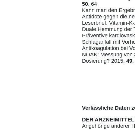
50
, 64
Kann man den Ergebn
Antidote gegen die n
Leserbrief: Vitamin-
Duale Hemmung der T
Präventive kardiovask
Schlaganfall mit Vorh
Antikoagulation bei V
NOAK: Messung von Se
Dosierung?
2015,
49
,
Verlässliche Daten z
DER ARZNEIMITTEL
Angehörige anderer He