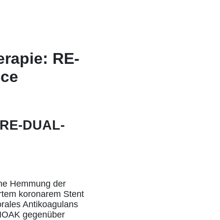
erapie: RE-
nce
: RE-DUAL-
ache Hemmung der
ertem koronarem Stent
orales Antikoagulans
r NOAK gegenüber