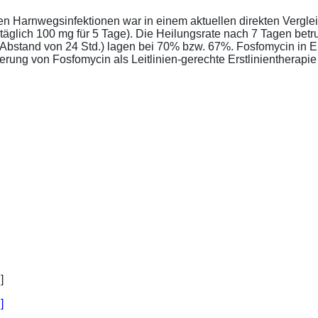
ren Harnwegsinfektionen war in einem aktuellen direkten Vergle
täglich 100 mg für 5 Tage). Die Heilungsrate nach 7 Tagen bet
im Abstand von 24 Std.) lagen bei 70% bzw. 67%. Fosfomycin in 
ung von Fosfomycin als Leitlinien-gerechte Erstlinientherapie .
]