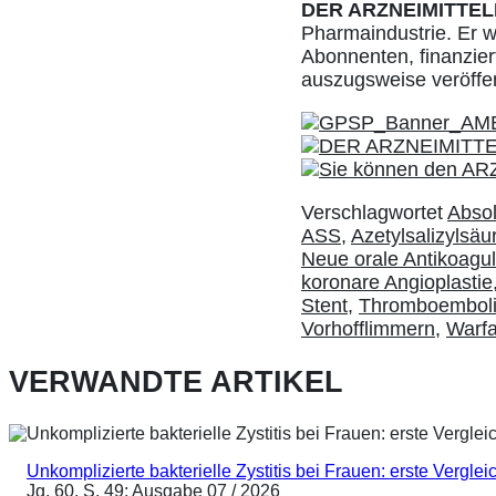
DER ARZNEIMITTEL
Pharmaindustrie. Er w
Abonnenten, finanziert
auszugsweise veröffe
Verschlagwortet
Absol
ASS
,
Azetylsalizylsäu
Neue orale Antikoagu
koronare Angioplastie
Stent
,
Thromboembol
Vorhofflimmern
,
Warfa
VERWANDTE ARTIKEL
Unkomplizierte bakterielle Zystitis bei Frauen: erste Vergl
Jg. 60, S. 49; Ausgabe 07 / 2026