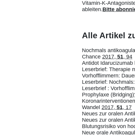
Vitamin-K-Antagoniste
ableiten.
Bitte abonni
Alle Artikel 
Nochmals antikoagula
Chance
2017,
51
, 94
Antidot Idarucizumab 
Leserbrief: Therapie m
Vorhofflimmern: Dauer
Leserbrief: Nochmals:
Leserbrief : Vorhoff
Prophylaxe (Bridging)
Koronarinterventionen
Wandel
2017,
51
, 17
Neues zur oralen Anti
Neues zur oralen Anti
Blutungsrisiko von ho
Neue orale Antikoagu