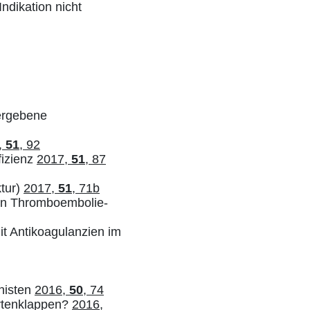
ndikation nicht
ergebene
,
51
, 92
fizienz
2017,
51
, 87
ktur)
2017,
51
, 71b
len Thromboembolie-
it Antikoagulanzien im
onisten
2016,
50
, 74
rtenklappen?
2016,