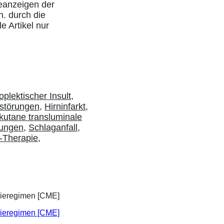
eanzeigen der
h. durch die
e Artikel nur
plektischer Insult
,
störungen
,
Hirninfarkt
,
kutane transluminale
ungen
,
Schlaganfall
,
l-Therapie
,
apieregimen [CME]