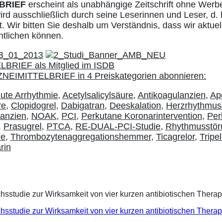
BRIEF
erscheint als unabhängige Zeitschrift ohne Werb
ird ausschließlich durch seine Leserinnen und Leser, d. 
. Wir bitten Sie deshalb um Verständnis, dass wir aktuell
ntlichen können.
ute Arrhythmie
,
Acetylsalicylsäure
,
Antikoagulanzien
,
Apo
re
,
Clopidogrel
,
Dabigatran
,
Deeskalation
,
Herzrhythmus
lanzien
,
NOAK
,
PCI
,
Perkutane Koronarintervention
,
Per
,
Prasugrel
,
PTCA
,
RE-DUAL-PCI-Studie
,
Rhythmusstör
ie
,
Thrombozytenaggregationshemmer
,
Ticagrelor
,
Tripe
rin
eichsstudie zur Wirksamkeit von vier kurzen antibiotischen Ther