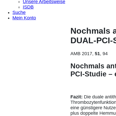
Unsere Arbeitsweise
ISDB
Suche
Mein Konto
Nochmals a
DUAL-PCI-S
AMB 2017,
51
, 94
Nochmals ant
PCI-Studie –
Fazit:
Die duale antit
Thrombozytenfunktion)
eine günstigere Nutze
plus doppelte Hemmun