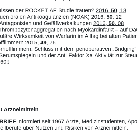
issen der ROCKET-AF-Studie trauen?
2016,
50
, 13
euen oralen Antikoagulanzien (NOAK)
2016,
50
, 12
K-Antagonisten und Gefäßverkalkungen
2016,
50
, 08
hrombozytenaggregation nach Myokardinfarkt – auf D
uläre Wirksamkeit von Warfarin im Alltag bei alten Patie
offlimmern
2015,
49
, 76
orhofflimmern: Schluss mit dem perioperativen „Bridging
rumspiegeln und der Anti-Faktor-Xa-Aktivität zur Steu
 60b
u Arzneimitteln
BRIEF
informiert seit 1967 Ärzte, Medizinstudenten, Ap
ilberufe über Nutzen und Risiken von Arzneimitteln.