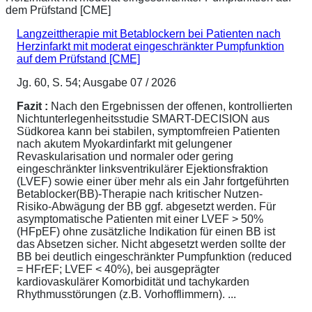
Langzeittherapie mit Betablockern bei Patienten nach
Herzinfarkt mit moderat eingeschränkter Pumpfunktion
auf dem Prüfstand [CME]
Jg. 60, S. 54; Ausgabe 07 / 2026
Fazit :
Nach den Ergebnissen der offenen, kontrollierten
Nichtunterlegenheitsstudie SMART-DECISION aus
Südkorea kann bei stabilen, symptomfreien Patienten
nach akutem Myokardinfarkt mit gelungener
Revaskularisation und normaler oder gering
eingeschränkter linksventrikulärer Ejektionsfraktion
(LVEF) sowie einer über mehr als ein Jahr fortgeführten
Betablocker(BB)-Therapie nach kritischer Nutzen-
Risiko-Abwägung der BB ggf. abgesetzt werden. Für
asymptomatische Patienten mit einer LVEF > 50%
(HFpEF) ohne zusätzliche Indikation für einen BB ist
das Absetzen sicher. Nicht abgesetzt werden sollte der
BB bei deutlich eingeschränkter Pumpfunktion (reduced
= HFrEF; LVEF < 40%), bei ausgeprägter
kardiovaskulärer Komorbidität und tachykarden
Rhythmusstörungen (z.B. Vorhofflimmern). ...