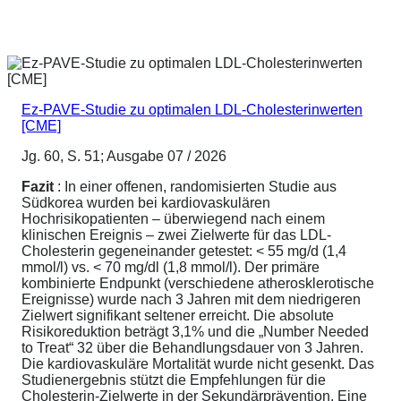
Ez-PAVE-Studie zu optimalen LDL-Cholesterinwerten
[CME]
Jg. 60, S. 51; Ausgabe 07 / 2026
Fazit
: In einer offenen, randomisierten Studie aus
Südkorea wurden bei kardiovaskulären
Hochrisikopatienten – überwiegend nach einem
klinischen Ereignis – zwei Zielwerte für das LDL-
Cholesterin gegeneinander getestet: < 55 mg/d (1,4
mmol/l) vs. < 70 mg/dl (1,8 mmol/l). Der primäre
kombinierte Endpunkt (verschiedene atherosklerotische
Ereignisse) wurde nach 3 Jahren mit dem niedrigeren
Zielwert signifikant seltener erreicht. Die absolute
Risikoreduktion beträgt 3,1% und die „Number Needed
to Treat“ 32 über die Behandlungsdauer von 3 Jahren.
Die kardiovaskuläre Mortalität wurde nicht gesenkt. Das
Studienergebnis stützt die Empfehlungen für die
Cholesterin-Zielwerte in der Sekundärprävention. Eine