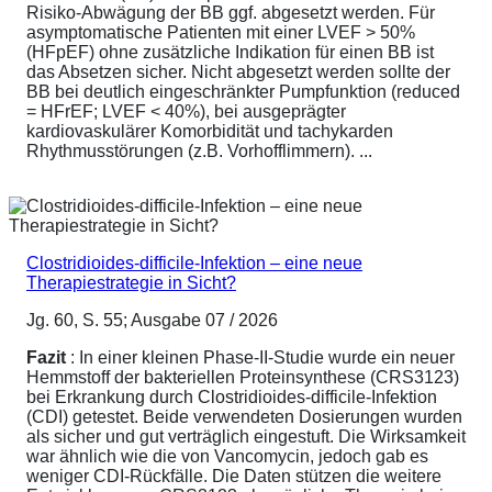
Risiko-Abwägung der BB ggf. abgesetzt werden. Für
asymptomatische Patienten mit einer LVEF > 50%
(HFpEF) ohne zusätzliche Indikation für einen BB ist
das Absetzen sicher. Nicht abgesetzt werden sollte der
BB bei deutlich eingeschränkter Pumpfunktion (reduced
= HFrEF; LVEF < 40%), bei ausgeprägter
kardiovaskulärer Komorbidität und tachykarden
Rhythmusstörungen (z.B. Vorhofflimmern). ...
Clostridioides-difficile-Infektion – eine neue
Therapiestrategie in Sicht?
Jg. 60, S. 55; Ausgabe 07 / 2026
Fazit
: In einer kleinen Phase-II-Studie wurde ein neuer
Hemmstoff der bakteriellen Proteinsynthese (CRS3123)
bei Erkrankung durch Clostridioides-difficile-Infektion
(CDI) getestet. Beide verwendeten Dosierungen wurden
als sicher und gut verträglich eingestuft. Die Wirksamkeit
war ähnlich wie die von Vancomycin, jedoch gab es
weniger CDI-Rückfälle. Die Daten stützen die weitere