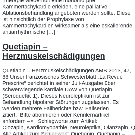
Therapie wiederholt eine monomorphe
Kammertachykardie erleiden, eine palliative
Ablationsbehandlung angeboten werden sollte. Diese
ist hinsichtlich der Prophylaxe von
Kammertachykardien wirksamer als eine eskalierende
antiarrhythmische […]
Quetiapin –
Herzmuskelschädigungen
Quetiapin – Herzmuskelschädigungen AMB 2013, 47,
88 Unser französisches Schwesterblatt „La Revue
Prescrire“ berichtet in seiner Juli-Ausgabe über
schwerwiegende kardiale UAW von Quetiapin
(Seroquel®; 1). Dieses Neuroleptikum ist zur
Behandlung bipolarer Störungen zugelassen. Es
werden mehrere Fallberichte bzw. Fallserien
zitiert, Bitte abonnieren oder Kennlernartikel
anfordern –> Schlagworte zum Artikel:
Clozapin, Kardiomyopathie, Neuroleptika, Olanzapin, Q
Alle Artikel zum Schlagwort: Quetiapin, Quetiapin –