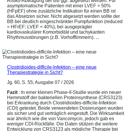
Risiko-Abwägung der BB ggf. abgesetzt werden. Für
asymptomatische Patienten mit einer LVEF > 50%
(HFpEF) ohne zusätzliche Indikation für einen BB ist
das Absetzen sicher. Nicht abgesetzt werden sollte der
BB bei deutlich eingeschränkter Pumpfunktion (reduced
= HFrEF; LVEF < 40%), bei ausgeprägter
kardiovaskulärer Komorbidität und tachykarden
Rhythmusstörungen (z.B. Vorhofflimmern). ...
Clostridioides-difficile-Infektion – eine neue
Therapiestrategie in Sicht?
Jg. 60, S. 55; Ausgabe 07 / 2026
Fazit
: In einer kleinen Phase-II-Studie wurde ein neuer
Hemmstoff der bakteriellen Proteinsynthese (CRS3123)
bei Erkrankung durch Clostridioides-difficile-Infektion
(CDI) getestet. Beide verwendeten Dosierungen wurden
als sicher und gut verträglich eingestuft. Die Wirksamkeit
war ähnlich wie die von Vancomycin, jedoch gab es
weniger CDI-Rückfälle. Die Daten stützen die weitere
Entwicklung von CRS3123 als mögliche Therapie bei