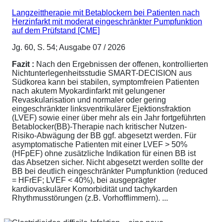
Langzeittherapie mit Betablockern bei Patienten nach
Herzinfarkt mit moderat eingeschränkter Pumpfunktion
auf dem Prüfstand [CME]
Jg. 60, S. 54; Ausgabe 07 / 2026
Fazit :
Nach den Ergebnissen der offenen, kontrollierten
Nichtunterlegenheitsstudie SMART-DECISION aus
Südkorea kann bei stabilen, symptomfreien Patienten
nach akutem Myokardinfarkt mit gelungener
Revaskularisation und normaler oder gering
eingeschränkter linksventrikulärer Ejektionsfraktion
(LVEF) sowie einer über mehr als ein Jahr fortgeführten
Betablocker(BB)-Therapie nach kritischer Nutzen-
Risiko-Abwägung der BB ggf. abgesetzt werden. Für
asymptomatische Patienten mit einer LVEF > 50%
(HFpEF) ohne zusätzliche Indikation für einen BB ist
das Absetzen sicher. Nicht abgesetzt werden sollte der
BB bei deutlich eingeschränkter Pumpfunktion (reduced
= HFrEF; LVEF < 40%), bei ausgeprägter
kardiovaskulärer Komorbidität und tachykarden
Rhythmusstörungen (z.B. Vorhofflimmern). ...