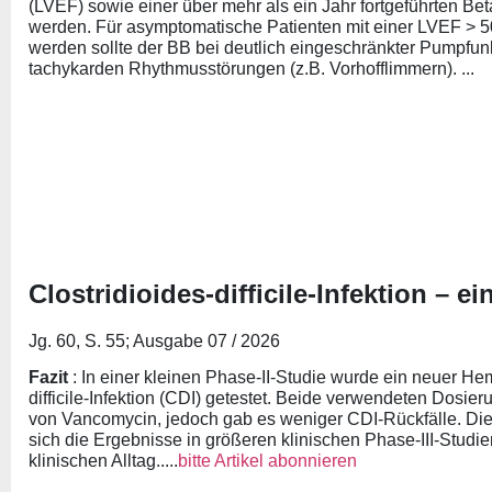
(LVEF) sowie einer über mehr als ein Jahr fortgeführten B
werden. Für asymptomatische Patienten mit einer LVEF > 50
werden sollte der BB bei deutlich eingeschränkter Pumpfun
tachykarden Rhythmusstörungen (z.B. Vorhofflimmern). ...
Clostridioides-difficile-Infektion – e
Jg. 60, S. 55; Ausgabe 07 / 2026
Fazit
: In einer kleinen Phase-II-Studie wurde ein neuer He
difficile-Infektion (CDI) getestet. Beide verwendeten Dosier
von Vancomycin, jedoch gab es weniger CDI-Rückfälle. Die
sich die Ergebnisse in größeren klinischen Phase-III-Studien
klinischen Alltag.....
bitte Artikel abonnieren