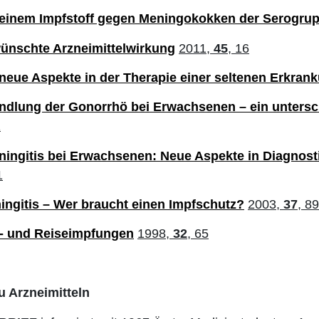
u einem Impfstoff gegen Meningokokken der Serogru
wünschte Arzneimittelwirkung
2011,
45
, 16
neue Aspekte in der Therapie einer seltenen Erkran
ndlung der Gonorrhö bei Erwachsenen – ein untersc
1
eningitis bei Erwachsenen: Neue Aspekte in Diagnost
1
ngitis – Wer braucht einen Impfschutz?
2003,
37
, 89
s- und Reiseimpfungen
1998,
32
, 65
u Arzneimitteln