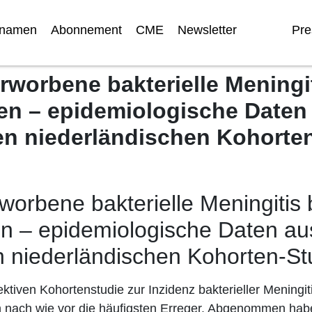
nnamen
Abonnement
CME
Newsletter
Pre
worbene bakterielle Meningit
n – epidemiologische Daten 
en niederländischen Kohorte
orbene bakterielle Meningitis 
 – epidemiologische Daten aus
n niederländischen Kohorten-St
ektiven Kohortenstudie zur Inzidenz bakterieller Mening
ach wie vor die häufigsten Erreger. Abgenommen hab