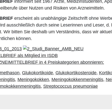
BRIEF
informiert seit 1967 Ärzte, Medizinstudenten, Ap
ilberufe über Nutzen und Risiken von Arzneimitteln.
BRIEF
erscheint als unabhängige Zeitschrift ohne Werb
ird ausschließlich durch seine Leserinnen und Leser, d. 
. Wir bitten Sie deshalb um Verständnis, dass wir aktuell
ntlichen können.
methason
,
Glukokortikoide
,
Glukokortikosteroide
,
Kortik
ningitis
,
Meningokokken
,
Meningokokkenmeningitis
,
Nei
mokokkenmeningitis
,
Streptococcus pneumoniae