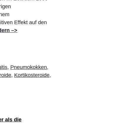
rigen
inem
tiven Effekt auf den
dern –>
tis,
Pneumokokken,
roide,
Kortikosteroide,
r als die