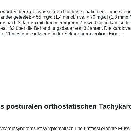
ea wurden bei kardiovaskulären Hochrisikopatienten – überwieg
nder getestet: < 55 mg/d (1,4 mmol/l) vs. < 70 mg/dl (1,8 mmol/
 nach 3 Jahren mit dem niedrigeren Zielwert signifikant selten
eat“ 32 über die Behandlungsdauer von 3 Jahren. Die kardiovas
e Cholesterin-Zielwerte in der Sekundärprävention. Eine ...
 posturalen orthostatischen Tachyka
ykardiesyndroms ist symptomatisch und umfasst erhöhte Flüssi