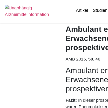
Artikel
Studie
Ambulant er
Erwachsene
prospektiv
AMB 2016,
50
,
46
Ambulant erw
Erwachsenen
prospektive
Fazit:
In dieser prosp
waren Pneumokokken n