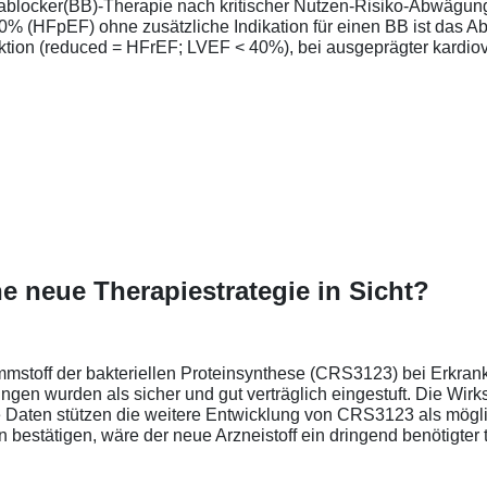
etablocker(BB)-Therapie nach kritischer Nutzen-Risiko-Abwägun
% (HFpEF) ohne zusätzliche Indikation für einen BB ist das Abs
ktion (reduced = HFrEF; LVEF < 40%), bei ausgeprägter kardio
ine neue Therapiestrategie in Sicht?
mmstoff der bakteriellen Proteinsynthese (CRS3123) bei Erkrank
ungen wurden als sicher und gut verträglich eingestuft. Die Wir
 Daten stützen die weitere Entwicklung von CRS3123 als mögli
 bestätigen, wäre der neue Arzneistoff ein dringend benötigter t