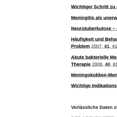
Wichtiger Schritt z
Meningitis als uner
Neurotuberkulose – 
Häufigkeit und Beha
Problem
2007,
41
, 4
Akute bakterielle M
Therapie
2006,
40
, 8
Meningokokken-Meni
Wichtige Indikation
Verlässliche Daten z