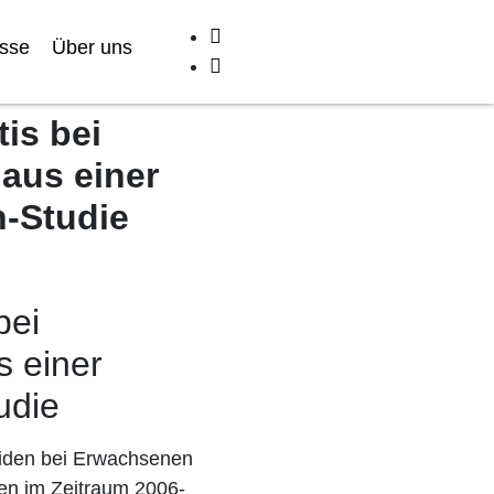
sse
Über uns
is bei
aus einer
n-Studie
bei
 einer
udie
itiden bei Erwachsenen
en im Zeitraum 2006-