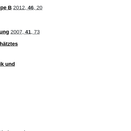
ppe B
2012,
46
, 20
kung
2007,
41
, 73
hätztes
ik und