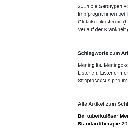
2014 die Serotypen v
Impfprogrammen bei K
Glukokortikosteroid (
Verlauf der Krankheit
Schlagworte zum Art
Meningitis,
Meningoko
Listerien,
Listerienmen
Streptococcus pneum
Alle Artikel zum Sch
Bei tuberkulöser Men
Standardtherapie
20