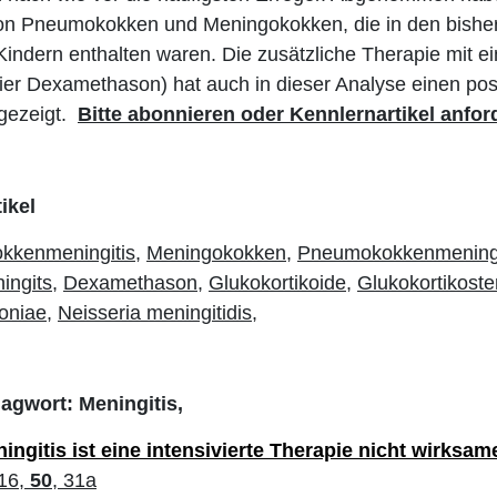
on Pneumokokken und Meningokokken, die in den bishe
indern enthalten waren. Die zusätzliche Therapie mit e
hier Dexamethason) hat auch in dieser Analyse einen posi
 gezeigt.
Bitte abonnieren oder Kennlernartikel anfor
ikel
kkenmeningitis,
Meningokokken,
Pneumokokkenmeningi
ingits,
Dexamethason,
Glukokortikoide,
Glukokortikoste
oniae,
Neisseria meningitidis,
lagwort: Meningitis,
ingitis ist eine intensivierte Therapie nicht wirksame
16,
50
, 31a