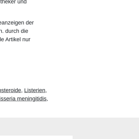
otheker und
eanzeigen der
h. durch die
e Artikel nur
osteroide
,
Listerien
,
sseria meningitidis
,