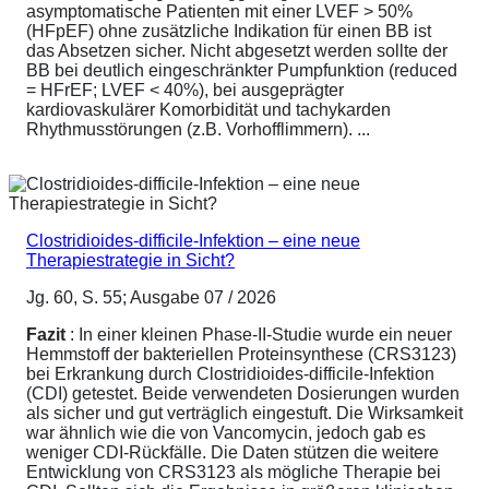
asymptomatische Patienten mit einer LVEF > 50%
(HFpEF) ohne zusätzliche Indikation für einen BB ist
das Absetzen sicher. Nicht abgesetzt werden sollte der
BB bei deutlich eingeschränkter Pumpfunktion (reduced
= HFrEF; LVEF < 40%), bei ausgeprägter
kardiovaskulärer Komorbidität und tachykarden
Rhythmusstörungen (z.B. Vorhofflimmern). ...
Clostridioides-difficile-Infektion – eine neue
Therapiestrategie in Sicht?
Jg. 60, S. 55; Ausgabe 07 / 2026
Fazit
: In einer kleinen Phase-II-Studie wurde ein neuer
Hemmstoff der bakteriellen Proteinsynthese (CRS3123)
bei Erkrankung durch Clostridioides-difficile-Infektion
(CDI) getestet. Beide verwendeten Dosierungen wurden
als sicher und gut verträglich eingestuft. Die Wirksamkeit
war ähnlich wie die von Vancomycin, jedoch gab es
weniger CDI-Rückfälle. Die Daten stützen die weitere
Entwicklung von CRS3123 als mögliche Therapie bei