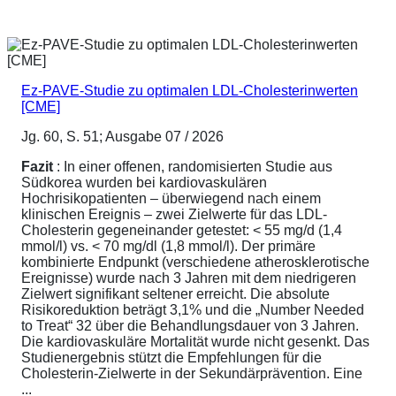
Ez-PAVE-Studie zu optimalen LDL-Cholesterinwerten
[CME]
Jg. 60, S. 51; Ausgabe 07 / 2026
Fazit
: In einer offenen, randomisierten Studie aus
Südkorea wurden bei kardiovaskulären
Hochrisikopatienten – überwiegend nach einem
klinischen Ereignis – zwei Zielwerte für das LDL-
Cholesterin gegeneinander getestet: < 55 mg/d (1,4
mmol/l) vs. < 70 mg/dl (1,8 mmol/l). Der primäre
kombinierte Endpunkt (verschiedene atherosklerotische
Ereignisse) wurde nach 3 Jahren mit dem niedrigeren
Zielwert signifikant seltener erreicht. Die absolute
Risikoreduktion beträgt 3,1% und die „Number Needed
to Treat“ 32 über die Behandlungsdauer von 3 Jahren.
Die kardiovaskuläre Mortalität wurde nicht gesenkt. Das
Studienergebnis stützt die Empfehlungen für die
Cholesterin-Zielwerte in der Sekundärprävention. Eine
...