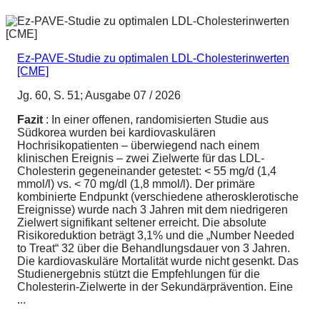
Ez-PAVE-Studie zu optimalen LDL-Cholesterinwerten
[CME]
Jg. 60, S. 51; Ausgabe 07 / 2026
Fazit
: In einer offenen, randomisierten Studie aus
Südkorea wurden bei kardiovaskulären
Hochrisikopatienten – überwiegend nach einem
klinischen Ereignis – zwei Zielwerte für das LDL-
Cholesterin gegeneinander getestet: < 55 mg/d (1,4
mmol/l) vs. < 70 mg/dl (1,8 mmol/l). Der primäre
kombinierte Endpunkt (verschiedene atherosklerotische
Ereignisse) wurde nach 3 Jahren mit dem niedrigeren
Zielwert signifikant seltener erreicht. Die absolute
Risikoreduktion beträgt 3,1% und die „Number Needed
to Treat“ 32 über die Behandlungsdauer von 3 Jahren.
Die kardiovaskuläre Mortalität wurde nicht gesenkt. Das
Studienergebnis stützt die Empfehlungen für die
Cholesterin-Zielwerte in der Sekundärprävention. Eine
...