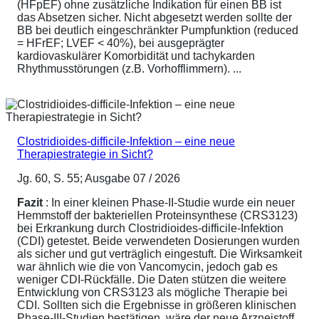
(HFpEF) ohne zusätzliche Indikation für einen BB ist
das Absetzen sicher. Nicht abgesetzt werden sollte der
BB bei deutlich eingeschränkter Pumpfunktion (reduced
= HFrEF; LVEF < 40%), bei ausgeprägter
kardiovaskulärer Komorbidität und tachykarden
Rhythmusstörungen (z.B. Vorhofflimmern). ...
Clostridioides-difficile-Infektion – eine neue
Therapiestrategie in Sicht?
Jg. 60, S. 55; Ausgabe 07 / 2026
Fazit
: In einer kleinen Phase-II-Studie wurde ein neuer
Hemmstoff der bakteriellen Proteinsynthese (CRS3123)
bei Erkrankung durch Clostridioides-difficile-Infektion
(CDI) getestet. Beide verwendeten Dosierungen wurden
als sicher und gut verträglich eingestuft. Die Wirksamkeit
war ähnlich wie die von Vancomycin, jedoch gab es
weniger CDI-Rückfälle. Die Daten stützen die weitere
Entwicklung von CRS3123 als mögliche Therapie bei
CDI. Sollten sich die Ergebnisse in größeren klinischen
Phase-III-Studien bestätigen, wäre der neue Arzneistoff