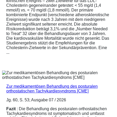
klinischen Ereignis – zwei Zielwerte für das LDL-
Cholesterin gegeneinander getestet: < 55 mg/d (1,4
mmol/l) vs. < 70 mg/dl (1,8 mmol/l). Der primäre
kombinierte Endpunkt (verschiedene atherosklerotische
Ereignisse) wurde nach 3 Jahren mit dem niedrigeren
Zielwert signifikant seltener erreicht. Die absolute
Risikoreduktion beträgt 3,1% und die „Number Needed
to Treat“ 32 über die Behandlungsdauer von 3 Jahren.
Die kardiovaskuläre Mortalität wurde nicht gesenkt. Das
Studienergebnis stützt die Empfehlungen für die
Cholesterin-Zielwerte in der Sekundärprävention. Eine
...
Zur medikamentösen Behandlung des posturalen
orthostatischen Tachykardiesyndroms [CME]
Jg. 60, S. 53; Ausgabe 07 / 2026
Fazit
: Die Behandlung des posturalen orthostatischen
Tachykardiesyndroms ist symptomatisch und umfasst