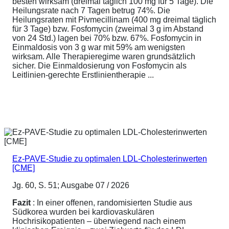
besten wirksam (dreimal täglich 100 mg für 5 Tage). Die
Heilungsrate nach 7 Tagen betrug 74%. Die
Heilungsraten mit Pivmecillinam (400 mg dreimal täglich
für 3 Tage) bzw. Fosfomycin (zweimal 3 g im Abstand
von 24 Std.) lagen bei 70% bzw. 67%. Fosfomycin in
Einmaldosis von 3 g war mit 59% am wenigsten
wirksam. Alle Therapieregime waren grundsätzlich
sicher. Die Einmaldosierung von Fosfomycin als
Leitlinien-gerechte Erstlinientherapie ...
Ez-PAVE-Studie zu optimalen LDL-Cholesterinwerten
[CME]
Jg. 60, S. 51; Ausgabe 07 / 2026
Fazit
: In einer offenen, randomisierten Studie aus
Südkorea wurden bei kardiovaskulären
Hochrisikopatienten – überwiegend nach einem