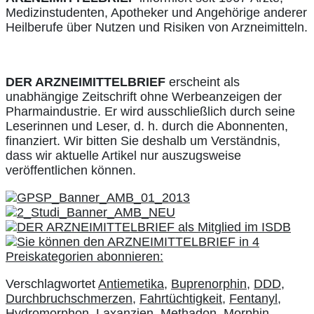
Medizinstudenten, Apotheker und Angehörige anderer
Heilberufe über Nutzen und Risiken von Arzneimitteln.
DER ARZNEIMITTELBRIEF
erscheint als
unabhängige Zeitschrift ohne Werbeanzeigen der
Pharmaindustrie. Er wird ausschließlich durch seine
Leserinnen und Leser, d. h. durch die Abonnenten,
finanziert. Wir bitten Sie deshalb um Verständnis,
dass wir aktuelle Artikel nur auszugsweise
veröffentlichen können.
Verschlagwortet
Antiemetika
,
Buprenorphin
,
DDD
,
Durchbruchschmerzen
,
Fahrtüchtigkeit
,
Fentanyl
,
Hydromorphon
,
Laxanzien
,
Methadon
,
Morphin
,