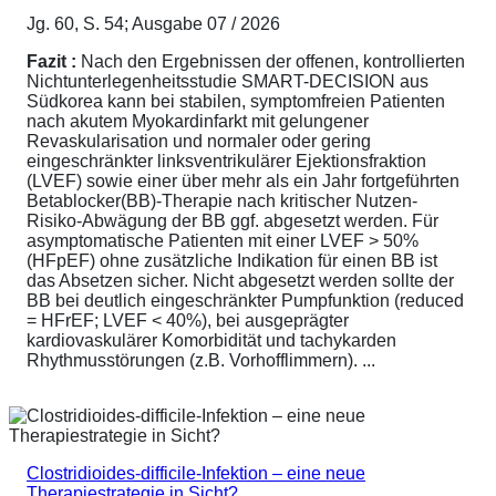
Jg. 60, S. 54; Ausgabe 07 / 2026
Fazit :
Nach den Ergebnissen der offenen, kontrollierten
Nichtunterlegenheitsstudie SMART-DECISION aus
Südkorea kann bei stabilen, symptomfreien Patienten
nach akutem Myokardinfarkt mit gelungener
Revaskularisation und normaler oder gering
eingeschränkter linksventrikulärer Ejektionsfraktion
(LVEF) sowie einer über mehr als ein Jahr fortgeführten
Betablocker(BB)-Therapie nach kritischer Nutzen-
Risiko-Abwägung der BB ggf. abgesetzt werden. Für
asymptomatische Patienten mit einer LVEF > 50%
(HFpEF) ohne zusätzliche Indikation für einen BB ist
das Absetzen sicher. Nicht abgesetzt werden sollte der
BB bei deutlich eingeschränkter Pumpfunktion (reduced
= HFrEF; LVEF < 40%), bei ausgeprägter
kardiovaskulärer Komorbidität und tachykarden
Rhythmusstörungen (z.B. Vorhofflimmern). ...
Clostridioides-difficile-Infektion – eine neue
Therapiestrategie in Sicht?