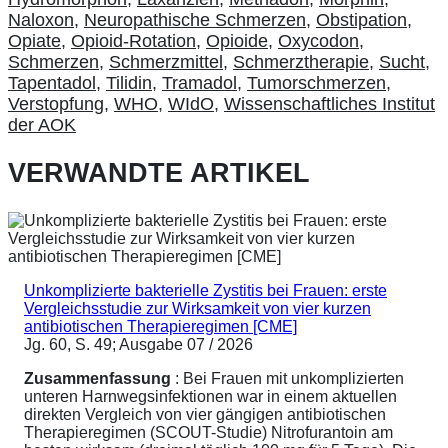
Naloxon
,
Neuropathische Schmerzen
,
Obstipation
,
Opiate
,
Opioid-Rotation
,
Opioide
,
Oxycodon
,
Schmerzen
,
Schmerzmittel
,
Schmerztherapie
,
Sucht
,
Tapentadol
,
Tilidin
,
Tramadol
,
Tumorschmerzen
,
Verstopfung
,
WHO
,
WIdO
,
Wissenschaftliches Institut
der AOK
VERWANDTE ARTIKEL
Unkomplizierte bakterielle Zystitis bei Frauen: erste
Vergleichsstudie zur Wirksamkeit von vier kurzen
antibiotischen Therapieregimen [CME]
Jg. 60, S. 49; Ausgabe 07 / 2026
Zusammenfassung
: Bei Frauen mit unkomplizierten
unteren Harnwegsinfektionen war in einem aktuellen
direkten Vergleich von vier gängigen antibiotischen
Therapieregimen (SCOUT-Studie) Nitrofurantoin am