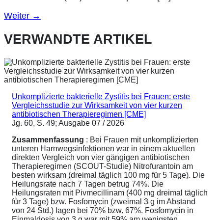
Weiter
→
VERWANDTE ARTIKEL
Unkomplizierte bakterielle Zystitis bei Frauen: erste
Vergleichsstudie zur Wirksamkeit von vier kurzen
antibiotischen Therapieregimen [CME]
Jg. 60, S. 49; Ausgabe 07 / 2026
Zusammenfassung
: Bei Frauen mit unkomplizierten
unteren Harnwegsinfektionen war in einem aktuellen
direkten Vergleich von vier gängigen antibiotischen
Therapieregimen (SCOUT-Studie) Nitrofurantoin am
besten wirksam (dreimal täglich 100 mg für 5 Tage). Die
Heilungsrate nach 7 Tagen betrug 74%. Die
Heilungsraten mit Pivmecillinam (400 mg dreimal täglich
für 3 Tage) bzw. Fosfomycin (zweimal 3 g im Abstand
von 24 Std.) lagen bei 70% bzw. 67%. Fosfomycin in
Einmaldosis von 3 g war mit 59% am wenigsten