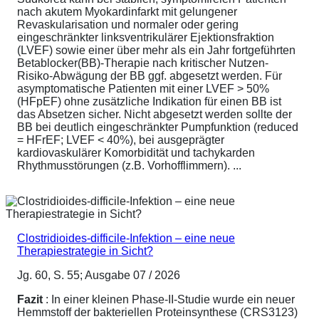
nach akutem Myokardinfarkt mit gelungener
Revaskularisation und normaler oder gering
eingeschränkter linksventrikulärer Ejektionsfraktion
(LVEF) sowie einer über mehr als ein Jahr fortgeführten
Betablocker(BB)-Therapie nach kritischer Nutzen-
Risiko-Abwägung der BB ggf. abgesetzt werden. Für
asymptomatische Patienten mit einer LVEF > 50%
(HFpEF) ohne zusätzliche Indikation für einen BB ist
das Absetzen sicher. Nicht abgesetzt werden sollte der
BB bei deutlich eingeschränkter Pumpfunktion (reduced
= HFrEF; LVEF < 40%), bei ausgeprägter
kardiovaskulärer Komorbidität und tachykarden
Rhythmusstörungen (z.B. Vorhofflimmern). ...
Clostridioides-difficile-Infektion – eine neue
Therapiestrategie in Sicht?
Jg. 60, S. 55; Ausgabe 07 / 2026
Fazit
: In einer kleinen Phase-II-Studie wurde ein neuer
Hemmstoff der bakteriellen Proteinsynthese (CRS3123)