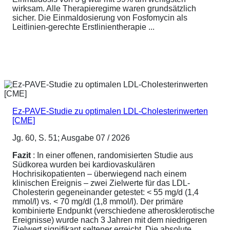
wirksam. Alle Therapieregime waren grundsätzlich
sicher. Die Einmaldosierung von Fosfomycin als
Leitlinien-gerechte Erstlinientherapie ...
Ez-PAVE-Studie zu optimalen LDL-Cholesterinwerten
[CME]
Jg. 60, S. 51; Ausgabe 07 / 2026
Fazit
: In einer offenen, randomisierten Studie aus
Südkorea wurden bei kardiovaskulären
Hochrisikopatienten – überwiegend nach einem
klinischen Ereignis – zwei Zielwerte für das LDL-
Cholesterin gegeneinander getestet: < 55 mg/d (1,4
mmol/l) vs. < 70 mg/dl (1,8 mmol/l). Der primäre
kombinierte Endpunkt (verschiedene atherosklerotische
Ereignisse) wurde nach 3 Jahren mit dem niedrigeren
Zielwert signifikant seltener erreicht. Die absolute