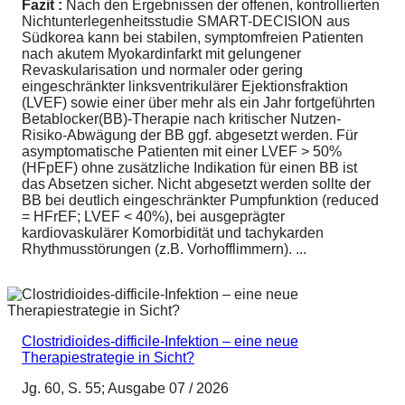
Fazit :
Nach den Ergebnissen der offenen, kontrollierten
Nichtunterlegenheitsstudie SMART-DECISION aus
Südkorea kann bei stabilen, symptomfreien Patienten
nach akutem Myokardinfarkt mit gelungener
Revaskularisation und normaler oder gering
eingeschränkter linksventrikulärer Ejektionsfraktion
(LVEF) sowie einer über mehr als ein Jahr fortgeführten
Betablocker(BB)-Therapie nach kritischer Nutzen-
Risiko-Abwägung der BB ggf. abgesetzt werden. Für
asymptomatische Patienten mit einer LVEF > 50%
(HFpEF) ohne zusätzliche Indikation für einen BB ist
das Absetzen sicher. Nicht abgesetzt werden sollte der
BB bei deutlich eingeschränkter Pumpfunktion (reduced
= HFrEF; LVEF < 40%), bei ausgeprägter
kardiovaskulärer Komorbidität und tachykarden
Rhythmusstörungen (z.B. Vorhofflimmern). ...
Clostridioides-difficile-Infektion – eine neue
Therapiestrategie in Sicht?
Jg. 60, S. 55; Ausgabe 07 / 2026