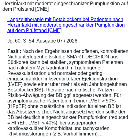
Langzeittherapie mit Betablockern bei Patienten nach
Herzinfarkt mit moderat eingeschränkter Pumpfunktion
auf dem Prüfstand [CME]
Jg. 60, S. 54; Ausgabe 07 / 2026
Fazit :
Nach den Ergebnissen der offenen, kontrollierten
Nichtunterlegenheitsstudie SMART-DECISION aus
Südkorea kann bei stabilen, symptomfreien Patienten
nach akutem Myokardinfarkt mit gelungener
Revaskularisation und normaler oder gering
eingeschränkter linksventrikulärer Ejektionsfraktion
(LVEF) sowie einer über mehr als ein Jahr fortgeführten
Betablocker(BB)-Therapie nach kritischer Nutzen-
Risiko-Abwägung der BB ggf. abgesetzt werden. Für
asymptomatische Patienten mit einer LVEF > 50%
(HFpEF) ohne zusätzliche Indikation für einen BB ist
das Absetzen sicher. Nicht abgesetzt werden sollte der
BB bei deutlich eingeschränkter Pumpfunktion (reduced
= HFrEF; LVEF < 40%), bei ausgeprägter
kardiovaskulärer Komorbidität und tachykarden
Rhythmusstörungen (z.B. Vorhofflimmern). ...