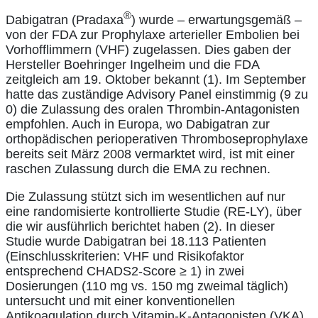
®
Dabigatran (Pradaxa
) wurde – erwartungsgemäß –
von der FDA zur Prophylaxe arterieller Embolien bei
Vorhofflimmern (VHF) zugelassen. Dies gaben der
Hersteller Boehringer Ingelheim und die FDA
zeitgleich am 19. Oktober bekannt (1). Im September
hatte das zuständige Advisory Panel einstimmig (9 zu
0) die Zulassung des oralen Thrombin-Antagonisten
empfohlen. Auch in Europa, wo Dabigatran zur
orthopädischen perioperativen Thromboseprophylaxe
bereits seit März 2008 vermarktet wird, ist mit einer
raschen Zulassung durch die EMA zu rechnen.
Die Zulassung stützt sich im wesentlichen auf nur
eine randomisierte kontrollierte Studie (RE-LY), über
die wir ausführlich berichtet haben (2). In dieser
Studie wurde Dabigatran bei 18.113 Patienten
(Einschlusskriterien: VHF und Risikofaktor
entsprechend CHADS2-Score ≥ 1) in zwei
Dosierungen (110 mg vs. 150 mg zweimal täglich)
untersucht und mit einer konventionellen
Antikoagulation durch Vitamin-K-Antagonisten (VKA)