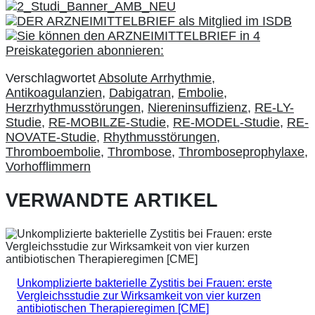
Verschlagwortet
Absolute Arrhythmie
,
Antikoagulanzien
,
Dabigatran
,
Embolie
,
Herzrhythmusstörungen
,
Niereninsuffizienz
,
RE-LY-
Studie
,
RE-MOBILZE-Studie
,
RE-MODEL-Studie
,
RE-
NOVATE-Studie
,
Rhythmusstörungen
,
Thromboembolie
,
Thrombose
,
Thromboseprophylaxe
,
Vorhofflimmern
VERWANDTE ARTIKEL
Unkomplizierte bakterielle Zystitis bei Frauen: erste
Vergleichsstudie zur Wirksamkeit von vier kurzen
antibiotischen Therapieregimen [CME]