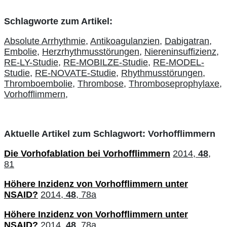
Schlagworte zum Artikel:
Absolute Arrhythmie,
Antikoagulanzien,
Dabigatran,
Embolie,
Herzrhythmusstörungen,
Niereninsuffizienz,
RE-LY-Studie,
RE-MOBILZE-Studie,
RE-MODEL-
Studie,
RE-NOVATE-Studie,
Rhythmusstörungen,
Thromboembolie,
Thrombose,
Thromboseprophylaxe,
Vorhofflimmern,
Aktuelle Artikel zum Schlagwort: Vorhofflimmern
Die Vorhofablation bei Vorhofflimmern
2014,
48
,
81
Höhere Inzidenz von Vorhofflimmern unter
NSAID?
2014,
48
, 78a
Höhere Inzidenz von Vorhofflimmern unter
NSAID?
2014,
48
, 78a