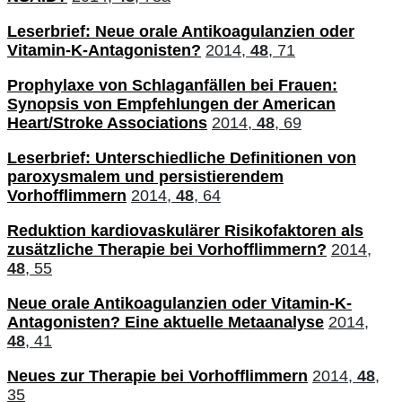
Leserbrief: Neue orale Antikoagulanzien oder
Vitamin-K-Antagonisten?
2014,
48
, 71
Prophylaxe von Schlaganfällen bei Frauen:
Synopsis von Empfehlungen der American
Heart/Stroke Associations
2014,
48
, 69
Leserbrief: Unterschiedliche Definitionen von
paroxysmalem und persistierendem
Vorhofflimmern
2014,
48
, 64
Reduktion kardiovaskulärer Risikofaktoren als
zusätzliche Therapie bei Vorhofflimmern?
2014,
48
, 55
Neue orale Antikoagulanzien oder Vitamin-K-
Antagonisten? Eine aktuelle Metaanalyse
2014,
48
, 41
Neues zur Therapie bei Vorhofflimmern
2014,
48
,
35