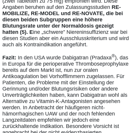
(zwei Tabletten zu 75 mg) empfohlen wird. Diese
Angaben beruhen auf den Zulassungsstudien
RE-
MOBILIZE, RE-MODEL und RE-NOVATE, die bei
diesen beiden Subgruppen eine höhere
Blutungsrate unter der Normaldosis gezeigt
hatten (5). E
ine „schwere” Niereninsuffizienz war bei
diesen Studien aber ein Ausschlusskriterium und wird
auch als Kontraindikation angeführt.
®
Fazit:
In den USA wurde Dabigatran (Pradaxa
), das
in Europa für die perioperative Thromboseprophylaxe
bereits auf dem Markt ist, nun zur oralen
Antikoagulation bei Vorhofflimmern zugelassen. Für
Patienten, die Probleme mit der Einstellung der
Gerinnung und/oder Blutungsrisiken oder andere
Unverträglichkeiten haben, kann Dabigatran wohl als
Alternative zu Vitamin-K-Antagonisten angesehen
werden. In Anbetracht der häufigeren nicht-
hämorrhagischen UAW und der noch fehlenden
Langzeitdaten empfehlen wir jedoch eine
zurückhaltende Indikation. Besondere Vorsicht ist
angebracht bei der nicht evidenzbasierten,