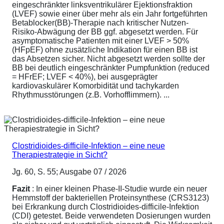
eingeschränkter linksventrikulärer Ejektionsfraktion
(LVEF) sowie einer über mehr als ein Jahr fortgeführten
Betablocker(BB)-Therapie nach kritischer Nutzen-
Risiko-Abwägung der BB ggf. abgesetzt werden. Für
asymptomatische Patienten mit einer LVEF > 50%
(HFpEF) ohne zusätzliche Indikation für einen BB ist
das Absetzen sicher. Nicht abgesetzt werden sollte der
BB bei deutlich eingeschränkter Pumpfunktion (reduced
= HFrEF; LVEF < 40%), bei ausgeprägter
kardiovaskulärer Komorbidität und tachykarden
Rhythmusstörungen (z.B. Vorhofflimmern). ...
Clostridioides-difficile-Infektion – eine neue
Therapiestrategie in Sicht?
Jg. 60, S. 55; Ausgabe 07 / 2026
Fazit
: In einer kleinen Phase-II-Studie wurde ein neuer
Hemmstoff der bakteriellen Proteinsynthese (CRS3123)
bei Erkrankung durch Clostridioides-difficile-Infektion
(CDI) getestet. Beide verwendeten Dosierungen wurden