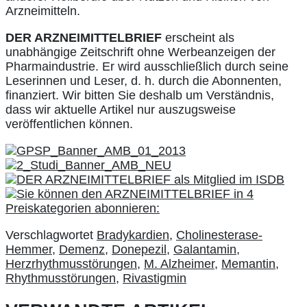
Arzneimitteln.
DER ARZNEIMITTELBRIEF
erscheint als
unabhängige Zeitschrift ohne Werbeanzeigen der
Pharmaindustrie. Er wird ausschließlich durch seine
Leserinnen und Leser, d. h. durch die Abonnenten,
finanziert. Wir bitten Sie deshalb um Verständnis,
dass wir aktuelle Artikel nur auszugsweise
veröffentlichen können.
Verschlagwortet
Bradykardien
,
Cholinesterase-
Hemmer
,
Demenz
,
Donepezil
,
Galantamin
,
Herzrhythmusstörungen
,
M. Alzheimer
,
Memantin
,
Rhythmusstörungen
,
Rivastigmin