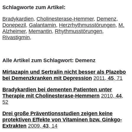
Schlagworte zum Artikel:
Bradykardien,
Cholinesterase-Hemmer,
Demenz,
Donepezil,
Galantamin,
Herzrhythmusstörungen,
M.
Alzheimer,
Memantin,
Rhythmusstörungen,
Rivastigmin,
Alle Artikel zum Schlagwort: Demenz
Mirtazapin und Sertralin nicht besser als Plazebo
bei Demenzkranken mit Depression
2011,
45
, 71
Bradykardien bei dementen Patienten unter
Therapie mit Cholinesterase-Hemmern
2010,
44
,
52
Drei große Präventionsstudien zeigen keine
protektiven Effekte von Vitaminen bzw. Ginkgo-
Extrakten
2009,
43
, 14