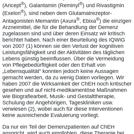
®
®
(Aricept
), Galantamin (Reminyl
) und Rivastigmin
®
(Exelon
), sind neben dem Glutamatrezeptor-
®
®
Antagonisten Memantin (Axura
, Ebixa
) die einzigen
Arzneimittel, die für die Behandlung der Demenz
zugelassen sind und über deren Einsatz wir kritisch
berichtet haben. Nach einer Beurteilung des IQWiG
von 2007 (1) können sie den Verlust der kognitiven
Leistungsfähigkeit und der Aktivitäten des täglichen
Lebens günstig beeinflussen. Über die Vermeidung
von Pflegebedürftigkeit oder den Erhalt von
„Lebensqualität” konnten jedoch keine Aussagen
gemacht werden, da zu wenig Daten vorliegen. Wir
haben 2007 die Wirksamkeit der ChEH noch kritischer
gesehen und auf nicht-medikamentöse Maßnahmen
wie Biografiearbeit, Musik- und Gestalttherapie,
Schulung der Angehörigen, Tageskliniken usw.
verwiesen (2), wobei auch für diese Interventionen
keine ausreichende Evaluierung vorliegt.
Da nur ein Teil der Demenzpatienten auf ChEH
anspricht, wird auch empfohlen, diese Therapie bei