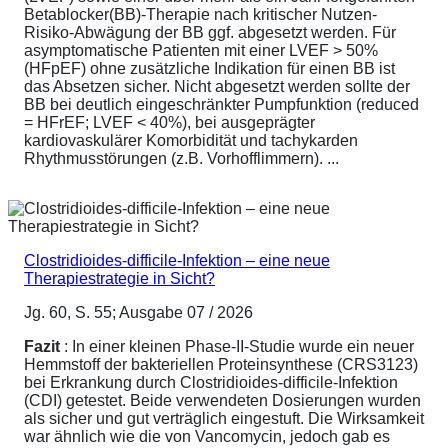
Betablocker(BB)-Therapie nach kritischer Nutzen-
Risiko-Abwägung der BB ggf. abgesetzt werden. Für
asymptomatische Patienten mit einer LVEF > 50%
(HFpEF) ohne zusätzliche Indikation für einen BB ist
das Absetzen sicher. Nicht abgesetzt werden sollte der
BB bei deutlich eingeschränkter Pumpfunktion (reduced
= HFrEF; LVEF < 40%), bei ausgeprägter
kardiovaskulärer Komorbidität und tachykarden
Rhythmusstörungen (z.B. Vorhofflimmern). ...
Clostridioides-difficile-Infektion – eine neue
Therapiestrategie in Sicht?
Jg. 60, S. 55; Ausgabe 07 / 2026
Fazit
: In einer kleinen Phase-II-Studie wurde ein neuer
Hemmstoff der bakteriellen Proteinsynthese (CRS3123)
bei Erkrankung durch Clostridioides-difficile-Infektion
(CDI) getestet. Beide verwendeten Dosierungen wurden
als sicher und gut verträglich eingestuft. Die Wirksamkeit
war ähnlich wie die von Vancomycin, jedoch gab es