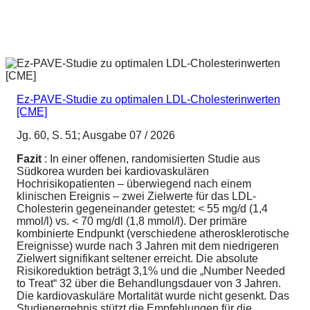
Ez-PAVE-Studie zu optimalen LDL-Cholesterinwerten
[CME]
Jg. 60, S. 51; Ausgabe 07 / 2026
Fazit
: In einer offenen, randomisierten Studie aus
Südkorea wurden bei kardiovaskulären
Hochrisikopatienten – überwiegend nach einem
klinischen Ereignis – zwei Zielwerte für das LDL-
Cholesterin gegeneinander getestet: < 55 mg/d (1,4
mmol/l) vs. < 70 mg/dl (1,8 mmol/l). Der primäre
kombinierte Endpunkt (verschiedene atherosklerotische
Ereignisse) wurde nach 3 Jahren mit dem niedrigeren
Zielwert signifikant seltener erreicht. Die absolute
Risikoreduktion beträgt 3,1% und die „Number Needed
to Treat“ 32 über die Behandlungsdauer von 3 Jahren.
Die kardiovaskuläre Mortalität wurde nicht gesenkt. Das
Studienergebnis stützt die Empfehlungen für die