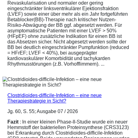
Revaskularisation und normaler oder gering
eingeschränkter linksventrikulärer Ejektionsfraktion
(LVEF) sowie einer über mehr als ein Jahr fortgeführten
Betablocker(BB)-Therapie nach kritischer Nutzen-
Risiko-Abwägung der BB ggf. abgesetzt werden. Für
asymptomatische Patienten mit einer LVEF > 50%
(HFpEF) ohne zusätzliche Indikation für einen BB ist
das Absetzen sicher. Nicht abgesetzt werden sollte der
BB bei deutlich eingeschränkter Pumpfunktion (reduced
= HFrEF; LVEF < 40%), bei ausgeprägter
kardiovaskulärer Komorbidität und tachykarden
Rhythmusstörungen (z.B. Vorhofflimmern). ...
Clostridioides-difficile-Infektion – eine neue
Therapiestrategie in Sicht?
Jg. 60, S. 55; Ausgabe 07 / 2026
Fazit
: In einer kleinen Phase-II-Studie wurde ein neuer
Hemmstoff der bakteriellen Proteinsynthese (CRS3123)
bei Erkrankung durch Clostridioides-difficile-Infektion