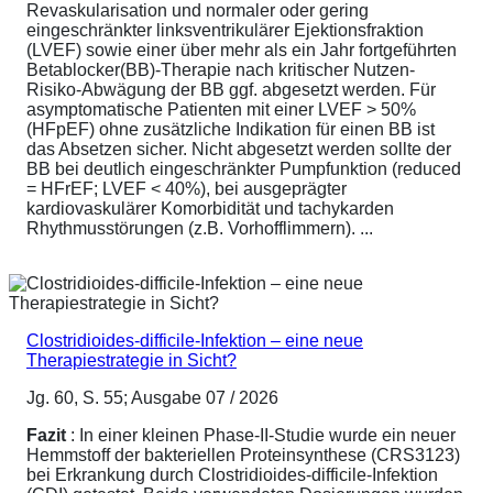
Revaskularisation und normaler oder gering
eingeschränkter linksventrikulärer Ejektionsfraktion
(LVEF) sowie einer über mehr als ein Jahr fortgeführten
Betablocker(BB)-Therapie nach kritischer Nutzen-
Risiko-Abwägung der BB ggf. abgesetzt werden. Für
asymptomatische Patienten mit einer LVEF > 50%
(HFpEF) ohne zusätzliche Indikation für einen BB ist
das Absetzen sicher. Nicht abgesetzt werden sollte der
BB bei deutlich eingeschränkter Pumpfunktion (reduced
= HFrEF; LVEF < 40%), bei ausgeprägter
kardiovaskulärer Komorbidität und tachykarden
Rhythmusstörungen (z.B. Vorhofflimmern). ...
Clostridioides-difficile-Infektion – eine neue
Therapiestrategie in Sicht?
Jg. 60, S. 55; Ausgabe 07 / 2026
Fazit
: In einer kleinen Phase-II-Studie wurde ein neuer
Hemmstoff der bakteriellen Proteinsynthese (CRS3123)
bei Erkrankung durch Clostridioides-difficile-Infektion