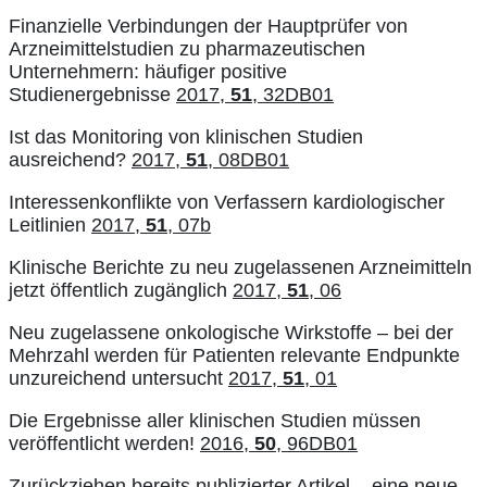
Finanzielle Verbindungen der Hauptprüfer von
Arzneimittelstudien zu pharmazeutischen
Unternehmern: häufiger positive
Studienergebnisse
2017,
51
, 32DB01
Ist das Monitoring von klinischen Studien
ausreichend?
2017,
51
, 08DB01
Interessenkonflikte von Verfassern kardiologischer
Leitlinien
2017,
51
, 07b
Klinische Berichte zu neu zugelassenen Arzneimitteln
jetzt öffentlich zugänglich
2017,
51
, 06
Neu zugelassene onkologische Wirkstoffe – bei der
Mehrzahl werden für Patienten relevante Endpunkte
unzureichend untersucht
2017,
51
, 01
Die Ergebnisse aller klinischen Studien müssen
veröffentlicht werden!
2016,
50
, 96DB01
Zurückziehen bereits publizierter Artikel – eine neue