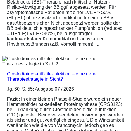
Betablocker(BB)-Therapie nach kritischer Nutzen-
Risiko-Abwägung der BB ggf. abgesetzt werden. Für
asymptomatische Patienten mit einer LVEF > 50%
(HFpEF) ohne zusätzliche Indikation für einen BB ist
das Absetzen sicher. Nicht abgesetzt werden sollte der
BB bei deutlich eingeschränkter Pumpfunktion (reduced
= HFrEF; LVEF < 40%), bei ausgeprägter
kardiovaskulärer Komorbidität und tachykarden
Rhythmusstörungen (z.B. Vorhofflimmern). ...
Clostridioides-difficile-Infektion – eine neue
Therapiestrategie in Sicht?
Jg. 60, S. 55; Ausgabe 07 / 2026
Fazit
: In einer kleinen Phase-II-Studie wurde ein neuer
Hemmstoff der bakteriellen Proteinsynthese (CRS3123)
bei Erkrankung durch Clostridioides-difficile-Infektion
(CDI) getestet. Beide verwendeten Dosierungen wurden
als sicher und gut verträglich eingestuft. Die Wirksamkeit
war ähnlich wie die von Vancomycin, jedoch gab es
weniger CDI-Rückfälle. Die Daten stützen die weitere