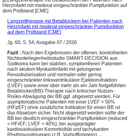
Langzeittherapie mit Betablockern bei Patienten nach
Herzinfarkt mit moderat eingeschränkter Pumpfunktion
auf dem Prüfstand [CME]
Jg. 60, S. 54; Ausgabe 07 / 2026
Fazit :
Nach den Ergebnissen der offenen, kontrollierten
Nichtunterlegenheitsstudie SMART-DECISION aus
Südkorea kann bei stabilen, symptomfreien Patienten
nach akutem Myokardinfarkt mit gelungener
Revaskularisation und normaler oder gering
eingeschränkter linksventrikulärer Ejektionsfraktion
(LVEF) sowie einer über mehr als ein Jahr fortgeführten
Betablocker(BB)-Therapie nach kritischer Nutzen-
Risiko-Abwägung der BB ggf. abgesetzt werden. Für
asymptomatische Patienten mit einer LVEF > 50%
(HFpEF) ohne zusätzliche Indikation für einen BB ist
das Absetzen sicher. Nicht abgesetzt werden sollte der
BB bei deutlich eingeschränkter Pumpfunktion (reduced
= HFrEF; LVEF < 40%), bei ausgeprägter
kardiovaskulärer Komorbidität und tachykarden
Rhythmusstörungen (z.B. Vorhofflimmern). ...