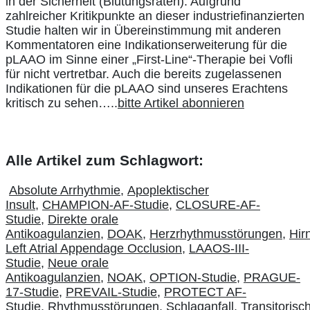
in der Sicherheit (Blutungsraten). Aufgrund
zahlreicher Kritikpunkte an dieser industriefinanzierten
Studie halten wir in Übereinstimmung mit anderen
Kommentatoren eine Indikationserweiterung für die
pLAAO im Sinne einer „First-Line“-Therapie bei Vofli
für nicht vertretbar. Auch die bereits zugelassenen
Indikationen für die pLAAO sind unseres Erachtens
kritisch zu sehen…..
bitte Artikel abonnieren
Alle Artikel zum Schlagwort:
Absolute Arrhythmie
,
Apoplektischer
Insult
,
CHAMPION-AF-Studie
,
CLOSURE-AF-
Studie
,
Direkte orale
Antikoagulanzien
,
DOAK
,
Herzrhythmusstörungen
,
Hirn
Left Atrial Appendage Occlusion
,
LAAOS-III-
Studie
,
Neue orale
Antikoagulanzien
,
NOAK
,
OPTION-Studie
,
PRAGUE-
17-Studie
,
PREVAIL-Studie
,
PROTECT AF-
Studie
,
Rhythmusstörungen
,
Schlaganfall
,
Transitorisc