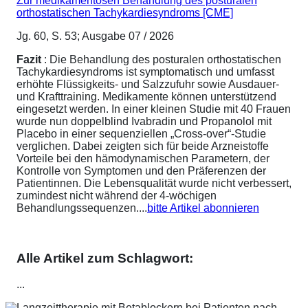
Zur medikamentösen Behandlung des posturalen
orthostatischen Tachykardiesyndroms [CME]
Jg. 60, S. 53; Ausgabe 07 / 2026
Fazit
: Die Behandlung des posturalen orthostatischen
Tachykardiesyndroms ist symptomatisch und umfasst
erhöhte Flüssigkeits- und Salzzufuhr sowie Ausdauer-
und Krafttraining. Medikamente können unterstützend
eingesetzt werden. In einer kleinen Studie mit 40 Frauen
wurde nun doppelblind Ivabradin und Propanolol mit
Placebo in einer sequenziellen „Cross-over“-Studie
verglichen. Dabei zeigten sich für beide Arzneistoffe
Vorteile bei den hämodynamischen Parametern, der
Kontrolle von Symptomen und den Präferenzen der
Patientinnen. Die Lebensqualität wurde nicht verbessert,
zumindest nicht während der 4-wöchigen
Behandlungssequenzen....
bitte Artikel abonnieren
Alle Artikel zum Schlagwort:
...