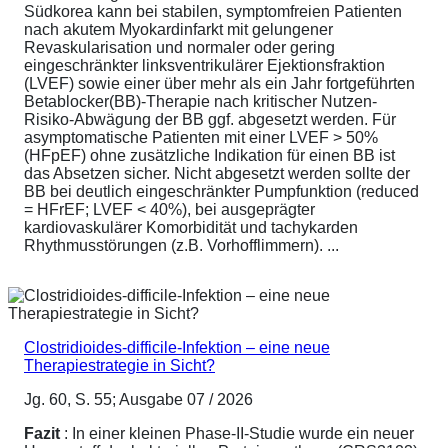
Südkorea kann bei stabilen, symptomfreien Patienten
nach akutem Myokardinfarkt mit gelungener
Revaskularisation und normaler oder gering
eingeschränkter linksventrikulärer Ejektionsfraktion
(LVEF) sowie einer über mehr als ein Jahr fortgeführten
Betablocker(BB)-Therapie nach kritischer Nutzen-
Risiko-Abwägung der BB ggf. abgesetzt werden. Für
asymptomatische Patienten mit einer LVEF > 50%
(HFpEF) ohne zusätzliche Indikation für einen BB ist
das Absetzen sicher. Nicht abgesetzt werden sollte der
BB bei deutlich eingeschränkter Pumpfunktion (reduced
= HFrEF; LVEF < 40%), bei ausgeprägter
kardiovaskulärer Komorbidität und tachykarden
Rhythmusstörungen (z.B. Vorhofflimmern). ...
Clostridioides-difficile-Infektion – eine neue
Therapiestrategie in Sicht?
Jg. 60, S. 55; Ausgabe 07 / 2026
Fazit
: In einer kleinen Phase-II-Studie wurde ein neuer