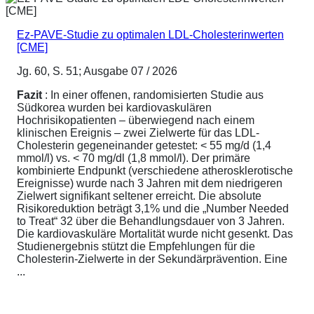
Ez-PAVE-Studie zu optimalen LDL-Cholesterinwerten
[CME]
Jg. 60, S. 51; Ausgabe 07 / 2026
Fazit
: In einer offenen, randomisierten Studie aus
Südkorea wurden bei kardiovaskulären
Hochrisikopatienten – überwiegend nach einem
klinischen Ereignis – zwei Zielwerte für das LDL-
Cholesterin gegeneinander getestet: < 55 mg/d (1,4
mmol/l) vs. < 70 mg/dl (1,8 mmol/l). Der primäre
kombinierte Endpunkt (verschiedene atherosklerotische
Ereignisse) wurde nach 3 Jahren mit dem niedrigeren
Zielwert signifikant seltener erreicht. Die absolute
Risikoreduktion beträgt 3,1% und die „Number Needed
to Treat“ 32 über die Behandlungsdauer von 3 Jahren.
Die kardiovaskuläre Mortalität wurde nicht gesenkt. Das
Studienergebnis stützt die Empfehlungen für die
Cholesterin-Zielwerte in der Sekundärprävention. Eine
...