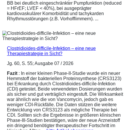
BB bei deutlich eingeschränkter Pumpfunktion (reduced
= HFrEF; LVEF < 40%), bei ausgeprägter
kardiovaskulärer Komorbidität und tachykarden
Rhythmusstörungen (z.B. Vorhofflimmern). ...
Clostridioides-difficile-Infektion – eine neue
Therapiestrategie in Sicht?
Jg. 60, S. 55; Ausgabe 07 / 2026
Fazit
: In einer kleinen Phase-II-Studie wurde ein neuer
Hemmstoff der bakteriellen Proteinsynthese (CRS3123)
bei Erkrankung durch Clostridioides-difficile-Infektion
(CDI) getestet. Beide verwendeten Dosierungen wurden
als sicher und gut verträglich eingestuft. Die Wirksamkeit
war ähnlich wie die von Vancomycin, jedoch gab es
weniger CDI-Rückfälle. Die Daten stützen die weitere
Entwicklung von CRS3123 als mögliche Therapie bei
CDI. Sollten sich die Ergebnisse in größeren klinischen
Phase-III-Studien bestätigen, wäre der neue Arzneistoff
ein dringend benötigter therapeutischer Fortschritt im