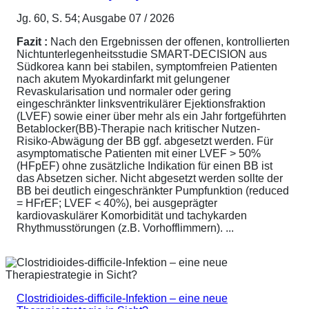
Jg. 60, S. 54; Ausgabe 07 / 2026
Fazit :
Nach den Ergebnissen der offenen, kontrollierten
Nichtunterlegenheitsstudie SMART-DECISION aus
Südkorea kann bei stabilen, symptomfreien Patienten
nach akutem Myokardinfarkt mit gelungener
Revaskularisation und normaler oder gering
eingeschränkter linksventrikulärer Ejektionsfraktion
(LVEF) sowie einer über mehr als ein Jahr fortgeführten
Betablocker(BB)-Therapie nach kritischer Nutzen-
Risiko-Abwägung der BB ggf. abgesetzt werden. Für
asymptomatische Patienten mit einer LVEF > 50%
(HFpEF) ohne zusätzliche Indikation für einen BB ist
das Absetzen sicher. Nicht abgesetzt werden sollte der
BB bei deutlich eingeschränkter Pumpfunktion (reduced
= HFrEF; LVEF < 40%), bei ausgeprägter
kardiovaskulärer Komorbidität und tachykarden
Rhythmusstörungen (z.B. Vorhofflimmern). ...
Clostridioides-difficile-Infektion – eine neue