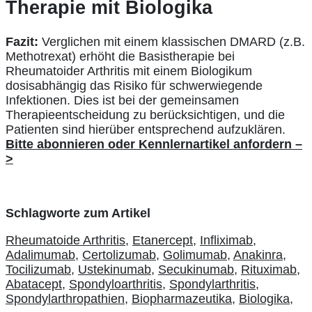
Therapie mit Biologika
Fazit:
Verglichen mit einem klassischen DMARD (z.B.
Methotrexat) erhöht die Basistherapie bei
Rheumatoider Arthritis mit einem Biologikum
dosisabhängig das Risiko für schwerwiegende
Infektionen. Dies ist bei der gemeinsamen
Therapieentscheidung zu berücksichtigen, und die
Patienten sind hierüber entsprechend aufzuklären.
Bitte abonnieren oder Kennlernartikel anfordern –
>
Schlagworte zum Artikel
Rheumatoide Arthritis,
Etanercept,
Infliximab,
Adalimumab,
Certolizumab,
Golimumab,
Anakinra,
Tocilizumab,
Ustekinumab,
Secukinumab,
Rituximab,
Abatacept,
Spondyloarthritis,
Spondylarthritis,
Spondylarthropathien,
Biopharmazeutika,
Biologika,