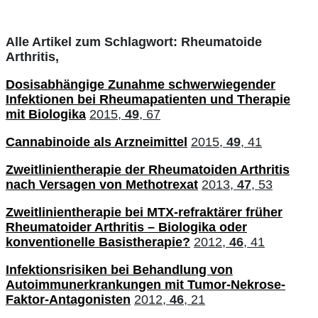
Alle Artikel zum Schlagwort: Rheumatoide
Arthritis,
Dosisabhängige Zunahme schwerwiegender
Infektionen bei Rheumapatienten und Therapie
mit Biologika
2015,
49
, 67
Cannabinoide als Arzneimittel
2015,
49
, 41
Zweitlinientherapie der Rheumatoiden Arthritis
nach Versagen von Methotrexat
2013,
47
, 53
Zweitlinientherapie bei MTX-refraktärer früher
Rheumatoider Arthritis – Biologika oder
konventionelle Basistherapie?
2012,
46
, 41
Infektionsrisiken bei Behandlung von
Autoimmunerkrankungen mit Tumor-Nekrose-
Faktor-Antagonisten
2012,
46
, 21