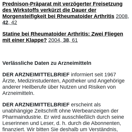
Prednison-Präparat mit verzögerter Freisetzung
des Wirkstoffs verkürzt die Dauer der
Morgensteifigkeit bei Rheumatoider Arthritis
2008,
42
, 42
Statine bei Rheumatoider Arthritis: Zwei Fliegen
mit einer Klappe?
2004,
38
, 61
Verlässliche Daten zu Arzneimitteln
DER ARZNEIMITTELBRIEF
informiert seit 1967
Ärzte, Medizinstudenten, Apotheker und Angehörige
anderer Heilberufe über Nutzen und Risiken von
Arzneimitteln.
DER ARZNEIMITTELBRIEF
erscheint als
unabhängige Zeitschrift ohne Werbeanzeigen der
Pharmaindustrie. Er wird ausschließlich durch seine
Leserinnen und Leser, d. h. durch die Abonnenten,
finanziert. Wir bitten Sie deshalb um Verständnis,