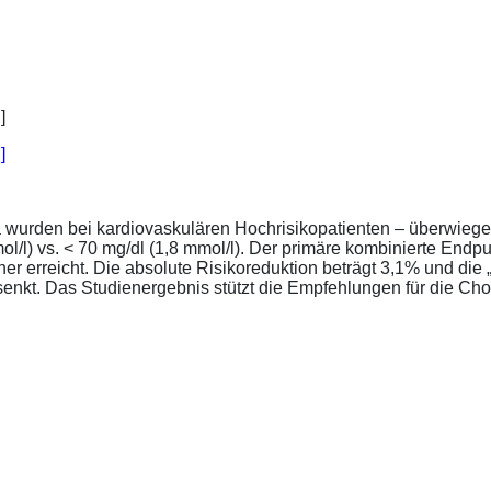
]
a wurden bei kardiovaskulären Hochrisikopatienten – überwiege
l/l) vs. < 70 mg/dl (1,8 mmol/l). Der primäre kombinierte Endp
tener erreicht. Die absolute Risikoreduktion beträgt 3,1% und 
senkt. Das Studienergebnis stützt die Empfehlungen für die Chol