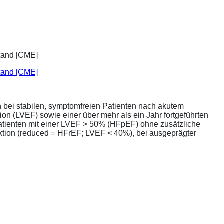
stand [CME]
bei stabilen, symptomfreien Patienten nach akutem
ion (LVEF) sowie einer über mehr als ein Jahr fortgeführten
atienten mit einer LVEF > 50% (HFpEF) ohne zusätzliche
unktion (reduced = HFrEF; LVEF < 40%), bei ausgeprägter